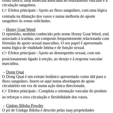
circulação sanguínea.
👉 Efeitos principais : Apoio ao fluxo sanguíneo, com uma lógica
centrada na dilatação dos vasos e numa melhoria do aporte
sanguíneo às zonas solicitadas.
–
Horny Goat Weed
O epimédio, também conhecido pelo nome Horny Goat Weed, está
associado à icariina, um composto frequentemente relacionado com
fórmulas de apoio sexual masculino. O seu papel é apresentado
numa lógica de vitalidade íntima e de função sexual.
👉 Efeitos principais : Apoio ao desempenho sexual, com um
posicionamento ligado à ereção, ao desejo e à resposta vascular
masculina.
–
Dong Quai
O Dong Quai é um extrato botânico apresentado como útil para o
fluxo sanguíneo. Insere-se aqui numa abordagem de apoio
circulatório em vez de numa ação única direcionada.
👉 Efeitos principais : Completa a orientação vascular do produto
ao reforçar o eixo circulação e flexibilidade dos vasos.
–
Ginkgo Biloba Powder
O pó de Ginkgo Biloba é descrito pelas suas propriedades
antioxidantes e pelo seu interesse vascular. É frequentemente