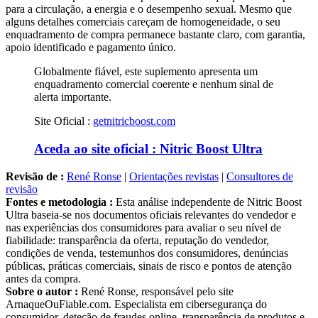
alguns detalhes comerciais careçam de homogeneidade, o seu
enquadramento de compra permanece bastante claro, com garantia,
apoio identificado e pagamento único.
Globalmente fiável, este suplemento apresenta um
enquadramento comercial coerente e nenhum sinal de
alerta importante.
Site Oficial :
getnitricboost.com
Aceda ao site oficial : Nitric Boost Ultra
Revisão de :
René Ronse
|
Orientações revistas
|
Consultores de
revisão
Fontes e metodologia :
Esta análise independente de Nitric Boost
Ultra baseia-se nos documentos oficiais relevantes do vendedor e
nas experiências dos consumidores para avaliar o seu nível de
fiabilidade: transparência da oferta, reputação do vendedor,
condições de venda, testemunhos dos consumidores, denúncias
públicas, práticas comerciais, sinais de risco e pontos de atenção
antes da compra.
Sobre o autor :
René Ronse, responsável pelo site
ArnaqueOuFiable.com. Especialista em cibersegurança do
consumidor, deteção de fraudes online, transparência de produtos e
conformidade digital. Tem mais de 20 anos de experiência na análise