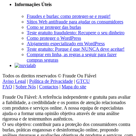
Fraudes e burlas: como proteger-se e reagir!
Sítios Web antifraude para ajudar os consumidores
Como se proteger das burlas
Teste gratuito fraudulento: Recupere o seu dinheiro
Como proteger o WordPress
Alojamento especializado em WordPress
Teste gratuito: Porque é que NUNCA deve aceitar!
Comprar em linha, as regras a seguir para fazer
compras seguras
Todos os direitos reservados © Fraude Ou Fiável
Aviso Legal
|
Política de Privacidade
|
GTCU
FAQ
|
Sobre Nós
|
Contactos
|
Mapa do site
Fraude Ou Fiável: A referência independente e gratuita para avaliar
a fiabilidade, a credibilidade e os pontos de atenção relacionados
com produtos e serviços online. A nossa equipa de especialistas
ajuda-o a formar uma opinião objetiva através de uma análise
rigorosa e de testemunhos autênticos.
O seu objetivo: contribuir para a proteção dos consumidores contra
burlas, práticas enganosas e desinformação online, propondo
análises rigorosas e avaliações objetivas de produtos e serviços, com
base em testemunhos reais e fiáveis partilhados por consumidores