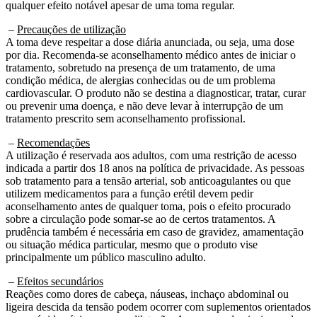
–
Precauções de utilização
A toma deve respeitar a dose diária anunciada, ou seja, uma dose
por dia. Recomenda-se aconselhamento médico antes de iniciar o
tratamento, sobretudo na presença de um tratamento, de uma
condição médica, de alergias conhecidas ou de um problema
cardiovascular. O produto não se destina a diagnosticar, tratar, curar
ou prevenir uma doença, e não deve levar à interrupção de um
tratamento prescrito sem aconselhamento profissional.
–
Recomendações
A utilização é reservada aos adultos, com uma restrição de acesso
indicada a partir dos 18 anos na política de privacidade. As pessoas
sob tratamento para a tensão arterial, sob anticoagulantes ou que
utilizem medicamentos para a função erétil devem pedir
aconselhamento antes de qualquer toma, pois o efeito procurado
sobre a circulação pode somar-se ao de certos tratamentos. A
prudência também é necessária em caso de gravidez, amamentação
ou situação médica particular, mesmo que o produto vise
principalmente um público masculino adulto.
–
Efeitos secundários
Reações como dores de cabeça, náuseas, inchaço abdominal ou
ligeira descida da tensão podem ocorrer com suplementos orientados
para o óxido nítrico e a vasodilatação. A presença de niacina pode