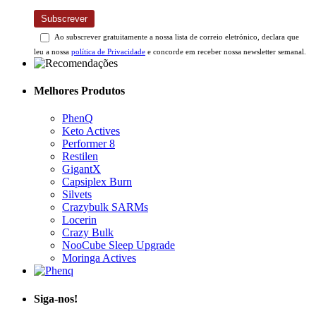
Subscrever
Ao subscrever gratuitamente a nossa lista de correio eletrónico, declara que
leu a nossa
política de Privacidade
e concorde em receber nossa newsletter semanal.
Melhores Produtos
PhenQ
Keto Actives
Performer 8
Restilen
GigantX
Capsiplex Burn
Silvets
Crazybulk SARMs
Locerin
Crazy Bulk
NooCube Sleep Upgrade
Moringa Actives
Siga-nos!
Informações Úteis