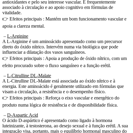
associado à circulação e ao apoio cognitivo em fórmulas de
vitalidade.
👉 Efeitos principais : Mantém um bom funcionamento vascular e
apoia a clareza mental.
–
L-Arginine
A L-Arginine é um aminoácido apresentado como um precursor
direto do óxido nítrico. Intervém numa via biológica que pode
influenciar a dilatação dos vasos sanguíneos.
👉 Efeitos principais : Apoia a produção de óxido nítrico, com um
efeito procurado sobre o fluxo sanguíneo e a função erétil.
–
L-Citrulline DL-Malate
A L-Citrulline DL-Malate está associada ao óxido nítrico e à
energia. Este aminoácido é geralmente utilizado em fórmulas que
visam a circulação, a resistência e o desempenho físico.
👉 Efeitos principais : Reforça o eixo vascular e energético do
produto numa lógica de resistência e de disponibilidade física.
–
D-Aspartic Acid
O ácido D-aspártico é apresentado como ligado à hormona
luteinizante, à testosterona, ao desejo sexual e à função erétil. A sua
integração visa, portanto, mais o equilíbrio hormonal masculino do
que apenas a circulação sanguínea.