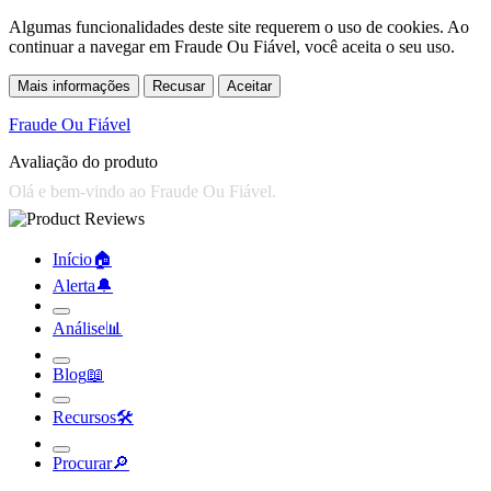
Algumas funcionalidades deste site requerem o uso de cookies. Ao
continuar a navegar em Fraude Ou Fiável, você aceita o seu uso.
Mais informações
Recusar
Aceitar
Fraude Ou Fiável
Avaliação do produto
Início
🏠︎
Alerta
🔔︎
Análise
📊︎
Blog
📖︎
Recursos
🛠︎
Procurar
🔎︎
Fraude Ou Fiável
»