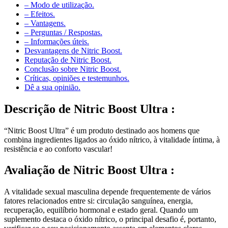
– Efeitos.
– Vantagens.
– Perguntas / Respostas.
– Informações úteis.
Desvantagens de Nitric Boost.
Reputação de Nitric Boost.
Conclusão sobre Nitric Boost.
Críticas, opiniões e testemunhos.
Dê a sua opinião.
Descrição de
Nitric Boost Ultra :
“Nitric Boost Ultra” é um produto destinado aos homens que
combina ingredientes ligados ao óxido nítrico, à vitalidade íntima, à
resistência e ao conforto vascular!
Avaliação de
Nitric Boost Ultra :
A vitalidade sexual masculina depende frequentemente de vários
fatores relacionados entre si: circulação sanguínea, energia,
recuperação, equilíbrio hormonal e estado geral. Quando um
suplemento destaca o óxido nítrico, o principal desafio é, portanto,
verificar se o seu posicionamento assenta em elementos claros,