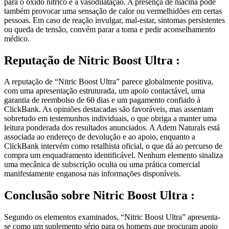
também provocar uma sensação de calor ou vermelhidões em certas
pessoas. Em caso de reação invulgar, mal-estar, sintomas persistentes
ou queda de tensão, convém parar a toma e pedir aconselhamento
médico.
Reputação de
Nitric Boost Ultra :
A reputação de “Nitric Boost Ultra” parece globalmente positiva,
com uma apresentação estruturada, um apoio contactável, uma
garantia de reembolso de 60 dias e um pagamento confiado à
ClickBank. As opiniões destacadas são favoráveis, mas assentam
sobretudo em testemunhos individuais, o que obriga a manter uma
leitura ponderada dos resultados anunciados. A Adem Naturals está
associada ao endereço de devolução e ao apoio, enquanto a
ClickBank intervém como retalhista oficial, o que dá ao percurso de
compra um enquadramento identificável. Nenhum elemento sinaliza
uma mecânica de subscrição oculta ou uma prática comercial
manifestamente enganosa nas informações disponíveis.
Conclusão sobre
Nitric Boost Ultra :
Segundo os elementos examinados, “Nitric Boost Ultra” apresenta-
se como um suplemento sério para os homens que procuram apoio
para a circulação, a energia e o desempenho sexual. Mesmo que