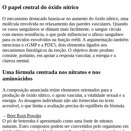
O papel central do óxido nítrico
O mecanismo destacado baseia-se no aumento do óxido nítrico, uma
molécula envolvida no relaxamento das paredes vasculares. Quando
os vasos sanguíneos se dilatam mais facilmente, o sangue circula
com menos resistência, o que pode influenciar o afluxo sanguíneo
para os tecidos envolvidos na função erétil. A argumentação também
menciona o cGMP e a PDE5, dois elementos ligados aos
mecanismos fisiológicos da ereção. O objetivo deste produto
consiste, portanto, em apoiar a resposta vascular, a energia e a
clareza mental.
Uma fórmula centrada nos nitratos e nos
aminoácidos
A composição anunciada reúne elementos orientados para a
produção de óxido nítrico, o apoio vascular, a vitalidade sexual e a
energia. As dosagens individuais não são fornecidas no texto
acessível, o que limita a avaliação precisa do equilíbrio da fórmula.
–
Beet Root Powder
O pó de beterraba é apresentado como uma fonte de nitratos
naturais. Estes compostos podem ser convertidos pelo organismo em
óxido nítrico, uma molécula associada ao relaxamento vascular e à