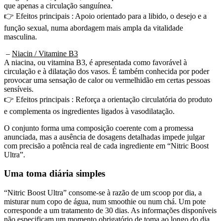
👉 Efeitos principais : Apoio orientado para a libido, o desejo e a
função sexual, numa abordagem mais ampla da vitalidade
masculina.
–
Niacin / Vitamine B3
A niacina, ou vitamina B3, é apresentada como favorável à
circulação e à dilatação dos vasos. É também conhecida por poder
provocar uma sensação de calor ou vermelhidão em certas pessoas
sensíveis.
👉 Efeitos principais : Reforça a orientação circulatória do produto
e complementa os ingredientes ligados à vasodilatação.
O conjunto forma uma composição coerente com a promessa
anunciada, mas a ausência de dosagens detalhadas impede julgar
com precisão a potência real de cada ingrediente em “Nitric Boost
Ultra”.
Uma toma diária simples
“Nitric Boost Ultra” consome-se à razão de um scoop por dia, a
misturar num copo de água, num smoothie ou num chá. Um pote
corresponde a um tratamento de 30 dias. As informações disponíveis
não especificam um momento obrigatório de toma ao longo do dia.