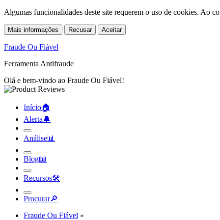
Algumas funcionalidades deste site requerem o uso de cookies. Ao co
Mais informações
Recusar
Aceitar
Fraude Ou Fiável
Ferramenta Antifraude
Olá e bem-vindo ao Fraude Ou Fiável!
Início
🏠︎
Alerta
🔔︎
Análise
📊︎
Blog
📖︎
Recursos
🛠︎
Procurar
🔎︎
Fraude Ou Fiável
»