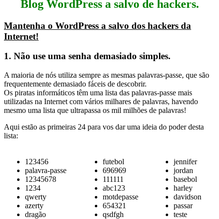
Blog WordPress a salvo de hackers.
Mantenha o WordPress a salvo dos hackers da
Internet!
1. Não use uma senha demasiado simples.
A maioria de nós utiliza sempre as mesmas palavras-passe, que são
frequentemente demasiado fáceis de descobrir.
Os piratas informáticos têm uma lista das palavras-passe mais
utilizadas na Internet com vários milhares de palavras, havendo
mesmo uma lista que ultrapassa os mil milhões de palavras!
Aqui estão as primeiras 24 para vos dar uma ideia do poder desta
lista:
123456
futebol
jennifer
palavra-passe
696969
jordan
12345678
111111
basebol
1234
abc123
harley
qwerty
motdepasse
davidson
azerty
654321
passar
dragão
qsdfgh
teste