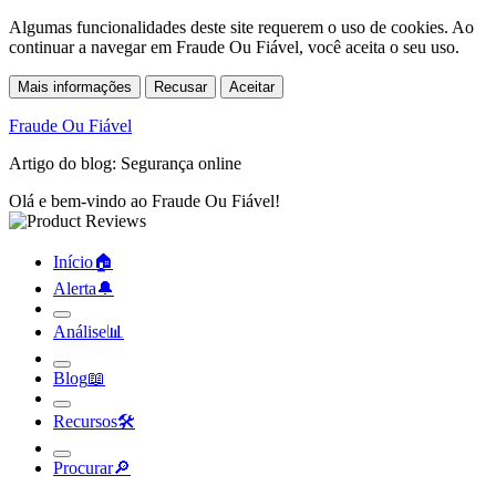
Algumas funcionalidades deste site requerem o uso de cookies. Ao
continuar a navegar em Fraude Ou Fiável, você aceita o seu uso.
Mais informações
Recusar
Aceitar
Fraude Ou Fiável
Artigo do blog: Segurança online
Olá e bem-vindo ao Fraude Ou Fiável!
Início
🏠︎
Alerta
🔔︎
Análise
📊︎
Blog
📖︎
Recursos
🛠︎
Procurar
🔎︎