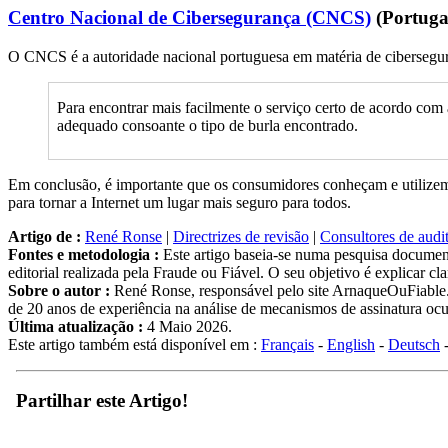
Centro Nacional de Cibersegurança (CNCS)
(Portuga
O CNCS é a autoridade nacional portuguesa em matéria de ciberseguran
Para encontrar mais facilmente o serviço certo de acordo com 
adequado consoante o tipo de burla encontrado.
Em conclusão, é importante que os consumidores conheçam e utilizem o
para tornar a Internet um lugar mais seguro para todos.
Artigo de :
René Ronse
|
Directrizes de revisão
|
Consultores de audit
Fontes e metodologia :
Este artigo baseia-se numa pesquisa documen
editorial realizada pela Fraude ou Fiável. O seu objetivo é explicar c
Sobre o autor :
René Ronse, responsável pelo site ArnaqueOuFiable.c
de 20 anos de experiência na análise de mecanismos de assinatura ocul
Última atualização :
4 Maio 2026.
Este artigo também está disponível em :
Français
-
English
-
Deutsch
Partilhar este Artigo!