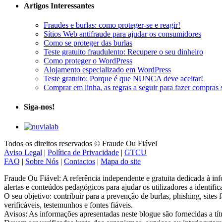
Artigos Interessantes
Fraudes e burlas: como proteger-se e reagir!
Sítios Web antifraude para ajudar os consumidores
Como se proteger das burlas
Teste gratuito fraudulento: Recupere o seu dinheiro
Como proteger o WordPress
Alojamento especializado em WordPress
Teste gratuito: Porque é que NUNCA deve aceitar!
Comprar em linha, as regras a seguir para fazer compras 
Siga-nos!
Todos os direitos reservados © Fraude Ou Fiável
Aviso Legal
|
Política de Privacidade
|
GTCU
FAQ
|
Sobre Nós
|
Contactos
|
Mapa do site
Fraude Ou Fiável: A referência independente e gratuita dedicada à inf
alertas e conteúdos pedagógicos para ajudar os utilizadores a identific
O seu objetivo: contribuir para a prevenção de burlas, phishing, sites
verificáveis, testemunhos e fontes fiáveis.
Avisos: As informações apresentadas neste blogue são fornecidas a tí