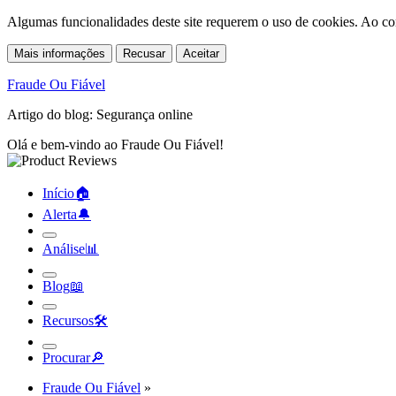
Algumas funcionalidades deste site requerem o uso de cookies. Ao co
Mais informações
Recusar
Aceitar
Fraude Ou Fiável
Artigo do blog: Segurança online
Olá e bem-vindo ao Fraude Ou Fiável!
Início
🏠︎
Alerta
🔔︎
Análise
📊︎
Blog
📖︎
Recursos
🛠︎
Procurar
🔎︎
Fraude Ou Fiável
»