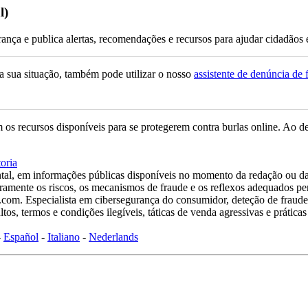
l)
ça e publica alertas, recomendações e recursos para ajudar cidadãos e
a sua situação, também pode utilizar o nosso
assistente de denúncia de 
s recursos disponíveis para se protegerem contra burlas online. Ao de
oria
tal, em informações públicas disponíveis no momento da redação ou da
laramente os riscos, os mecanismos de fraude e os reflexos adequados pe
om. Especialista em cibersegurança do consumidor, deteção de fraudes 
tos, termos e condições ilegíveis, táticas de venda agressivas e prátic
-
Español
-
Italiano
-
Nederlands