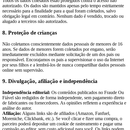
Todos os dados coletados estão protegidos contra o acesso não
autorizado. Os dados são mantidos apenas pelo tempo estritamente
necessário para a finalidade para a qual foram coletados, salvo
obrigação legal em contrário. Nenhum dado é vendido, trocado ou
alugado a terceiros não autorizados.
8. Proteção de crianças
Não coletamos conscientemente dados pessoais de menores de 16
anos. Se dados de menores forem coletados por engano, serão
imediatamente excluídos mediante solicitação de um dos pais ou
responsável. Encorajamos os pais a supervisionar o uso da Internet
por seus filhos e a lembrá-los de nunca compartilhar dados pessoais
online sem supervisão.
9. Divulgação, afiliação e independência
Independência editorial:
Os conteúdos publicados no Fraude Ou
Fiável são redigidos de forma independente, sem pagamento direto
de fabricantes ou fornecedores. As opiniões refletem a experiência e
análise do autor.
Afiliação:
Alguns links são de afiliados (Amazon, Fanfuel,
Moreniche, Clickbank, etc.). Se você clicar e fizer uma compra, o
parceiro poderá depositar um cookie de rastreamento e pagar uma
comissão ao editor, sem custo adicional para você. Os links podem