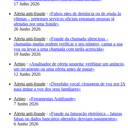
17 Julho 2026
Alerta anti-fraude
:
«Falsos sites de denúncia ou de ajuda às
vítimas – pretensos serviços oficiais enganam pessoas já
afetadas por uma fraude»
26 Junho 2026
Alerta anti-fraude
:
«Fraude da chamada silenciosa –
chamadas mudas podem verificar o seu número, captar a sua
voz ou levar a uma chamada com tarifa acrescida»
19 Junho 2026
Artigo
:
«Analisador de oferta suspeita: verifique um anúncio,
um orçamento ou uma oferta antes de pagar»
12 Junho 2026
Alerta anti-fraude
:
«Deepfake vocal: clonagem de voz por IA
para imitar a voz dos seus familiares»
Artigo
:
«Ferramentas Antifraude»
7 Junho 2026
Alerta anti-fraude
:
«Fraude na faturação eletrónica – faturas
falsas ou dados bancários alterados desviam pagamentos»
6 Junho 2026