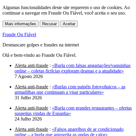
Algumas funcionalidades deste site requerem o uso de cookies. Ao
continuar a navegar em Fraude Ou Fiável, você aceita o seu uso.
Mais informações
Recusar
Aceitar
Fraude Ou Fiável
Desmascare golpes e fraudes na internet
Olá e bem-vindo ao Fraude Ou Fiável.
Alerta anti-fraude
:
«Burla com falsas angariações/vaquinhas
online – coletas fictícias exploram dramas e a atualidade»
7 Agosto 2026
Alerta anti-fraude
:
«Burlas com painéis fotovoltaicos – as
armadilhas que continuam a visar particulares»
31 Julho 2026
Alerta anti-fraude
:
«Burla com grandes restaurantes – ofertas
suspeitas vindas de Espanha»
24 Julho 2026
Alerta anti-fraude
:
«Falsos aparelhos de ar condicionado
online – a burla que aproveita as ondas de calor»