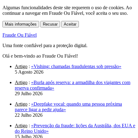
Algumas funcionalidades deste site requerem o uso de cookies. Ao
continuar a navegar em Fraude Ou Fiável, você aceita o seu uso.
Mais informações
Recusar
Aceitar
Fraude Ou Fiável
Uma fonte confiável para a proteção digital.
Olá e bem-vindo ao Fraude Ou Fiável!
Artigo
:
«Vishing: chamadas fraudulentas sob pressão»
5 Agosto 2026
Artigo
:
«Burla após reserva: a armadilha dos viajantes com
reserva confirmada»
29 Julho 2026
Artigo
:
«Deepfake vocal: quando uma pessoa próxima
parece ligar a pedir ajuda»
22 Julho 2026
Artigo
:
«Prevenção da fraude: lições da Austrália, dos EUA e
do Reino Unido»
15 Julho 2026