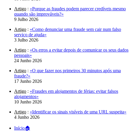
Artigo
:
«Porque as fraudes podem parecer credíveis mesmo
quando são improváveis?»
9 Julho 2026
Artigo
:
«Como denunciar uma fraude sem cair num falso
serviço de ajuda»
3 Julho 2026
Artigo
:
«Os erros a evitar depois de comunicar os seus dados
pessoais»
24 Junho 2026
Artigo
:
«O que fazer nos primeiros 30 minutos após uma
fraude?»
17 Junho 2026
Artigo
:
«Fraudes em alojamentos de férias: evitar falsos
alojamentos»
10 Junho 2026
Artigo
:
«Identificar os sinais visíveis de uma URL suspeita»
4 Junho 2026
Início
🏠︎