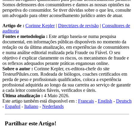
Somos defensores dos consumidores e damos as nossas opiniões na
perspetiva do consumidor. Se tiver dúvidas sobre o que leu, consulte
um advogado para obter aconselhamento jurídico antes de atuar.
Artigo de :
Corinne Kepler
|
Directrizes de revisão
|
Consultores de
auditoria
Fontes e metodologia :
Este artigo baseia-se numa pesquisa
documental, em informações públicas disponíveis no momento da
redação ou da última atualização, em experiências de consumidores
e numa análise editorial realizada pela Fraude ou Fiável. O seu
objetivo é explicar claramente os riscos, os mecanismos de fraude e
os reflexos adequados perante práticas enganosas online.
Sobre o autor :
Corinne Kepler, ex-editora-chefe do site
TesteurPilules.com. Rodeada de biólogos, coaches certificados em
perda de peso e profissionais qualificados, coloca a experiência
profissional adquirida ao longo da sua carreira ao serviço de garantir
a cada leitor conteúdos fiáveis, verificados e úteis.
Última atualização :
4 Maio 2026.
Este artigo também está disponível em :
Français
-
English
-
Deutsch
-
Español
-
Italiano
-
Nederlands
Partilhar este Artigo!