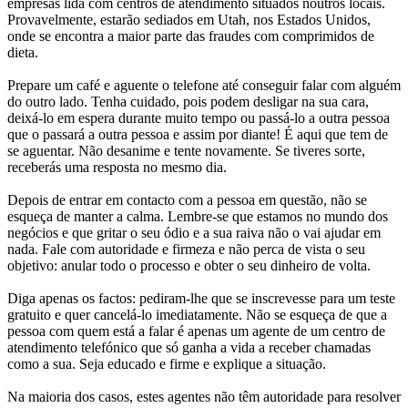
empresas lida com centros de atendimento situados noutros locais.
Provavelmente, estarão sediados em Utah, nos Estados Unidos,
onde se encontra a maior parte das fraudes com comprimidos de
dieta.
Prepare um café e aguente o telefone até conseguir falar com alguém
do outro lado. Tenha cuidado, pois podem desligar na sua cara,
deixá-lo em espera durante muito tempo ou passá-lo a outra pessoa
que o passará a outra pessoa e assim por diante! É aqui que tem de
se aguentar. Não desanime e tente novamente. Se tiveres sorte,
receberás uma resposta no mesmo dia.
Depois de entrar em contacto com a pessoa em questão, não se
esqueça de manter a calma. Lembre-se que estamos no mundo dos
negócios e que gritar o seu ódio e a sua raiva não o vai ajudar em
nada. Fale com autoridade e firmeza e não perca de vista o seu
objetivo: anular todo o processo e obter o seu dinheiro de volta.
Diga apenas os factos: pediram-lhe que se inscrevesse para um teste
gratuito e quer cancelá-lo imediatamente. Não se esqueça de que a
pessoa com quem está a falar é apenas um agente de um centro de
atendimento telefónico que só ganha a vida a receber chamadas
como a sua. Seja educado e firme e explique a situação.
Na maioria dos casos, estes agentes não têm autoridade para resolver