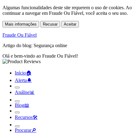
Algumas funcionalidades deste site requerem o uso de cookies. Ao
continuar a navegar em Fraude Ou Fiável, você aceita o seu uso.
Mais informações
Recusar
Aceitar
Fraude Ou Fiável
Artigo do blog: Segurança online
Olá e bem-vindo ao Fraude Ou Fiável!
Início
🏠︎
Alerta
🔔︎
Análise
📊︎
Blog
📖︎
Recursos
🛠︎
Procurar
🔎︎