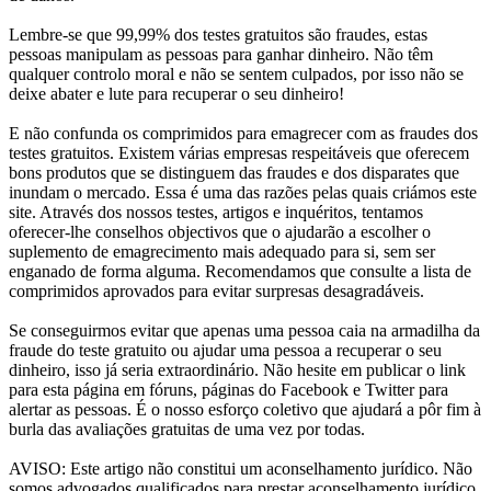
Lembre-se que 99,99% dos testes gratuitos são fraudes, estas
pessoas manipulam as pessoas para ganhar dinheiro. Não têm
qualquer controlo moral e não se sentem culpados, por isso não se
deixe abater e lute para recuperar o seu dinheiro!
E não confunda os comprimidos para emagrecer com as fraudes dos
testes gratuitos. Existem várias empresas respeitáveis que oferecem
bons produtos que se distinguem das fraudes e dos disparates que
inundam o mercado. Essa é uma das razões pelas quais criámos este
site. Através dos nossos testes, artigos e inquéritos, tentamos
oferecer-lhe conselhos objectivos que o ajudarão a escolher o
suplemento de emagrecimento mais adequado para si, sem ser
enganado de forma alguma. Recomendamos que consulte a lista de
comprimidos aprovados para evitar surpresas desagradáveis.
Se conseguirmos evitar que apenas uma pessoa caia na armadilha da
fraude do teste gratuito ou ajudar uma pessoa a recuperar o seu
dinheiro, isso já seria extraordinário. Não hesite em publicar o link
para esta página em fóruns, páginas do Facebook e Twitter para
alertar as pessoas. É o nosso esforço coletivo que ajudará a pôr fim à
burla das avaliações gratuitas de uma vez por todas.
AVISO: Este artigo não constitui um aconselhamento jurídico. Não
somos advogados qualificados para prestar aconselhamento jurídico.