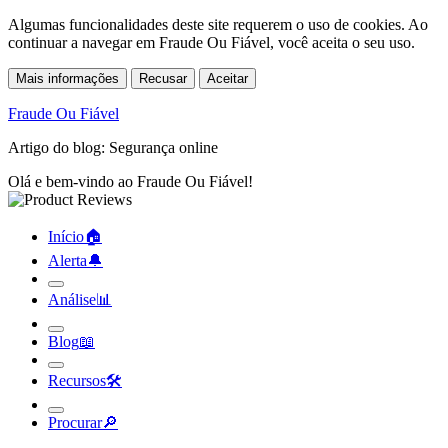
Algumas funcionalidades deste site requerem o uso de cookies. Ao
continuar a navegar em Fraude Ou Fiável, você aceita o seu uso.
Mais informações
Recusar
Aceitar
Fraude Ou Fiável
Artigo do blog: Segurança online
Olá e bem-vindo ao Fraude Ou Fiável!
Início
🏠︎
Alerta
🔔︎
Análise
📊︎
Blog
📖︎
Recursos
🛠︎
Procurar
🔎︎