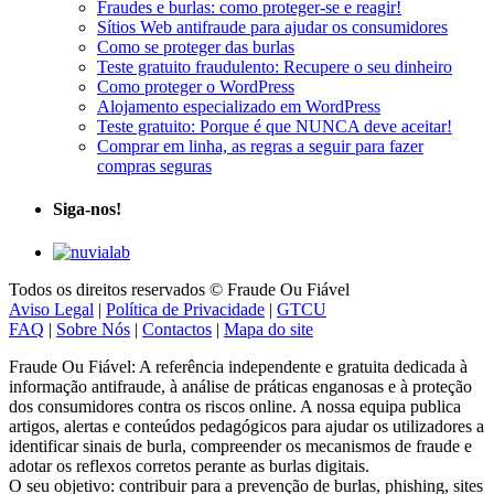
Fraudes e burlas: como proteger-se e reagir!
Sítios Web antifraude para ajudar os consumidores
Como se proteger das burlas
Teste gratuito fraudulento: Recupere o seu dinheiro
Como proteger o WordPress
Alojamento especializado em WordPress
Teste gratuito: Porque é que NUNCA deve aceitar!
Comprar em linha, as regras a seguir para fazer
compras seguras
Siga-nos!
Todos os direitos reservados © Fraude Ou Fiável
Aviso Legal
|
Política de Privacidade
|
GTCU
FAQ
|
Sobre Nós
|
Contactos
|
Mapa do site
Fraude Ou Fiável: A referência independente e gratuita dedicada à
informação antifraude, à análise de práticas enganosas e à proteção
dos consumidores contra os riscos online. A nossa equipa publica
artigos, alertas e conteúdos pedagógicos para ajudar os utilizadores a
identificar sinais de burla, compreender os mecanismos de fraude e
adotar os reflexos corretos perante as burlas digitais.
O seu objetivo: contribuir para a prevenção de burlas, phishing, sites