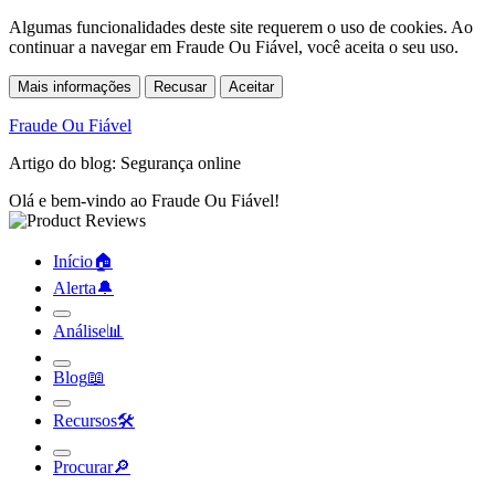
Algumas funcionalidades deste site requerem o uso de cookies. Ao
continuar a navegar em Fraude Ou Fiável, você aceita o seu uso.
Mais informações
Recusar
Aceitar
Fraude Ou Fiável
Artigo do blog: Segurança online
Olá e bem-vindo ao Fraude Ou Fiável!
Início
🏠︎
Alerta
🔔︎
Análise
📊︎
Blog
📖︎
Recursos
🛠︎
Procurar
🔎︎