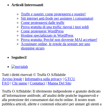
Articoli Interessanti
Truffe e raggiri: come proteggersi e reagire!
Siti internet anti-frode per assistere i consumatori
Come proteggersi dalle truffe
Prova gratuita di una truffa: riavrai i tuoi soldi
Come proteggere WordPress
Hosting specializzato in WordPress
Prova gratuita: Perché non dovreste MAI accettare!
Acquistare online, le regole da seguire per uno
shopping sicuro
Seguiteci!
Tutti i diritti riservati © Truffa O Affidabile
Avviso legale
|
Informativa sulla privacy
|
GTCU
FAQ
|
Chi siamo
|
Contattaci
|
Mappa Del Sito
Truffa O Affidabile: Il riferimento indipendente e gratuito dedicato
all’informazione antifrode, all’analisi delle pratiche ingannevoli e
alla protezione dei consumatori dai rischi online. Il nostro team
pubblica articoli, allerte e contenuti educativi per aiutare gli utenti a