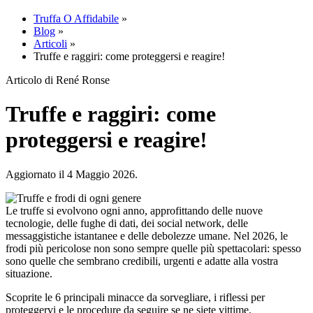
Truffa O Affidabile
»
Blog
»
Articoli
»
Truffe e raggiri: come proteggersi e reagire!
Articolo di René Ronse
Truffe e raggiri: come
proteggersi e reagire!
Aggiornato il 4 Maggio 2026.
Le truffe si evolvono ogni anno, approfittando delle nuove
tecnologie, delle fughe di dati, dei social network, delle
messaggistiche istantanee e delle debolezze umane. Nel 2026, le
frodi più pericolose non sono sempre quelle più spettacolari: spesso
sono quelle che sembrano credibili, urgenti e adatte alla vostra
situazione.
Scoprite le 6 principali minacce da sorvegliare, i riflessi per
proteggervi e le procedure da seguire se ne siete vittime.