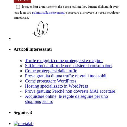
Iscrivendosi gratuitamente alla nostra mailing list, l'utente dichiara di aver
letto la nostra
politica sulla riservatezza
e accettare di ricevere la nostra newsletter
settimanale.
Articoli Interessanti
Truffe e raggiri: come proteggersi e reagire!
Siti internet anti-frode per assistere i consumatori
Come proteggersi dalle truffe
Prova gratuita di una truffa: riavrai i tuoi soldi
Come proteggere WordPress
Hosting specializzato in WordPress
Prova gratuita: Perché non dovreste MAI accettare!
Acquistare online, le regole da seguire per uno
shopping sicuro
Seguiteci!