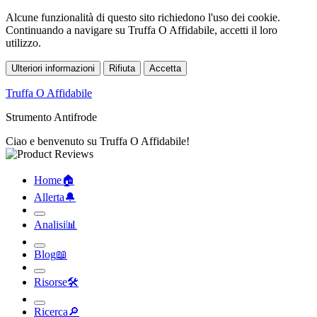
Alcune funzionalità di questo sito richiedono l'uso dei cookie.
Continuando a navigare su Truffa O Affidabile, accetti il loro
utilizzo.
Ulteriori informazioni
Rifiuta
Accetta
Truffa O Affidabile
Strumento Antifrode
Ciao e benvenuto su Truffa O Affidabile!
Home
🏠︎
Allerta
🔔︎
Analisi
📊︎
Blog
📖︎
Risorse
🛠︎
Ricerca
🔎︎