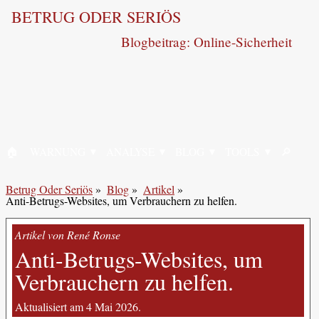
BETRUG ODER SERIÖS
Blogbeitrag: Online-Sicherheit
🏠︎
WARNUNG
ANALYSE
BLOG
TOOLS
🔎︎
STARTSEITE
SUCHE
Betrug Oder Seriös
»
Blog
»
Artikel
»
Anti-Betrugs-Websites, um Verbrauchern zu helfen.
Artikel von René Ronse
Anti-Betrugs-Websites, um
Verbrauchern zu helfen.
Aktualisiert am 4 Mai 2026.