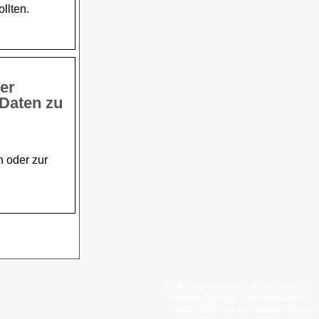
llten.
er
 Daten zu
n oder zur
Alle Rechte vorbehalten © Betrug Oder Seriös
Rechtliche Hinweise
|
Datenschutzerklärung
AGBs
|
FAQ
|
Über uns
|
Kontakt
|
Sitemap