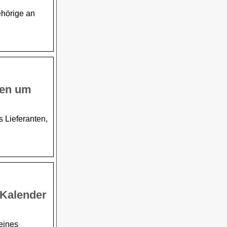
ehörige an
gen um
 Lieferanten,
 Kalender
eines