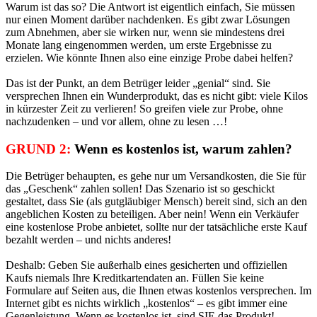
Warum ist das so? Die Antwort ist eigentlich einfach, Sie müssen
nur einen Moment darüber nachdenken. Es gibt zwar Lösungen
zum Abnehmen, aber sie wirken nur, wenn sie mindestens drei
Monate lang eingenommen werden, um erste Ergebnisse zu
erzielen. Wie könnte Ihnen also eine einzige Probe dabei helfen?
Das ist der Punkt, an dem Betrüger leider „genial“ sind. Sie
versprechen Ihnen ein Wunderprodukt, das es nicht gibt: viele Kilos
in kürzester Zeit zu verlieren! So greifen viele zur Probe, ohne
nachzudenken – und vor allem, ohne zu lesen …!
GRUND 2
:
Wenn es kostenlos ist, warum zahlen?
Die Betrüger behaupten, es gehe nur um Versandkosten, die Sie für
das „Geschenk“ zahlen sollen! Das Szenario ist so geschickt
gestaltet, dass Sie (als gutgläubiger Mensch) bereit sind, sich an den
angeblichen Kosten zu beteiligen. Aber nein! Wenn ein Verkäufer
eine kostenlose Probe anbietet, sollte nur der tatsächliche erste Kauf
bezahlt werden – und nichts anderes!
Deshalb: Geben Sie außerhalb eines gesicherten und offiziellen
Kaufs niemals Ihre Kreditkartendaten an. Füllen Sie keine
Formulare auf Seiten aus, die Ihnen etwas kostenlos versprechen. Im
Internet gibt es nichts wirklich „kostenlos“ – es gibt immer eine
Gegenleistung. Wenn es kostenlos ist, sind SIE das Produkt!