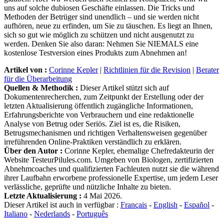
uns auf solche dubiosen Geschäfte einlassen. Die Tricks und
Methoden der Betrüger sind unendlich – und sie werden nicht
aufhören, neue zu erfinden, um Sie zu täuschen. Es liegt an Ihnen,
sich so gut wie möglich zu schützen und nicht ausgenutzt zu
werden. Denken Sie also daran: Nehmen Sie NIEMALS eine
kostenlose Testversion eines Produkts zum Abnehmen an!
Artikel von :
Corinne Kepler
|
Richtlinien für die Revision
|
Berater
für die Überarbeitung
Quellen & Methodik :
Dieser Artikel stützt sich auf
Dokumentenrecherchen, zum Zeitpunkt der Erstellung oder der
letzten Aktualisierung öffentlich zugängliche Informationen,
Erfahrungsberichte von Verbrauchern und eine redaktionelle
Analyse von Betrug oder Seriös. Ziel ist es, die Risiken,
Betrugsmechanismen und richtigen Verhaltensweisen gegenüber
irreführenden Online-Praktiken verständlich zu erklären.
Über den Autor :
Corinne Kepler, ehemalige Chefredakteurin der
Website TesteurPilules.com. Umgeben von Biologen, zertifizierten
Abnehmcoaches und qualifizierten Fachleuten nutzt sie die während
ihrer Laufbahn erworbene professionelle Expertise, um jedem Leser
verlässliche, geprüfte und nützliche Inhalte zu bieten.
Letzte Aktualisierung :
4 Mai 2026.
Dieser Artikel ist auch in verfügbar :
Français
-
English
-
Español
-
Italiano
-
Nederlands
-
Português