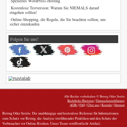
Spezielles WordPress-Hosting
Kostenlose Testversion: Warum Sie NIEMALS darauf
eingehen sollten!
Online-Shopping, die Regeln, die Sie beachten sollten, um
sicher einzukaufen
Folgen Sie uns!
Alle Rechte vorbehalten © Betrug Oder Seriös
Rechtliche Hinweise
|
Datenschutzerklärung
AGBs
|
FAQ
|
Über uns
|
Kontakt
|
Sitemap
Betrug Oder Seriös: Die unabhängige und kostenlose Referenz für Informationen
zum Schutz vor Betrug, die Analyse irreführender Praktiken und den Schutz der
Verbraucher vor Online-Risiken. Unser Team veröffentlicht Artikel,