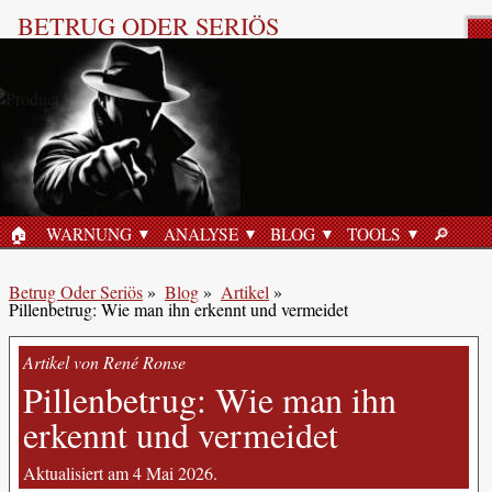
BETRUG ODER SERIÖS
Blogbeitrag: Online-Sicherheit
🏠︎
WARNUNG
ANALYSE
BLOG
TOOLS
🔎︎
STARTSEITE
SUCHE
Betrug Oder Seriös
»
Blog
»
Artikel
»
Pillenbetrug: Wie man ihn erkennt und vermeidet
Artikel von René Ronse
Pillenbetrug: Wie man ihn
erkennt und vermeidet
Aktualisiert am 4 Mai 2026.