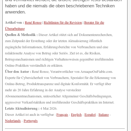
haben und die niemals die oben beschriebenen Techniken
anwenden.
Artikel von :
René Ronse
|
Richtlinien für die Revision
|
Berater für die
Überarbeitung
Quellen & Methodik :
Dieser Artikel stützt sich auf Dokumentenrecherchen,
zum Zeitpunkt der Erstellung oder der letzten Aktualisierung öffentlich
zugängliche Informationen, Erfahrungsberichte von Verbrauchern und eine
redaktionelle Analyse von Betrug oder Seriös. Ziel ist es, die Risiken,
Betrugsmechanismen und richtigen Verhaltensweisen gegenüber irreführenden
Online-Praktiken verständlich zu erklären.
Über den Autor :
René Ronse, Verantwortlicher von ArnaqueOuFiable.com.
Experte für Cybersicherheit von Verbrauchern, Spezialist für die Erkennung von
Online-Betrug, Produkttransparenz und digitale Konformität. Er verfügt über
mehr als 20 Jahre Erfahrung in der Analyse versteckter
Abonnementmechanismen, unleserlicher Allgemeiner Geschäftsbedingungen,
aggressiver Verkaufstaktiken und irreführender Geschäftspraktiken im Internet.
Letzte Aktualisierung :
4 Mai 2026.
Dieser Artikel ist auch in verfügbar :
Français
-
English
-
Español
-
Italiano
-
Nederlands
-
Português