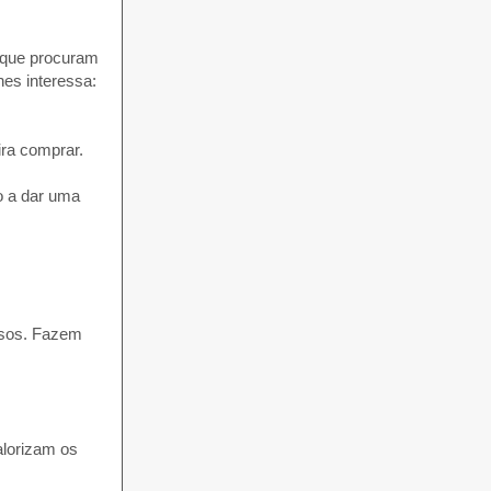
s que procuram
hes interessa:
ira comprar.
o a dar uma
lsos. Fazem
alorizam os