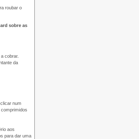
ra roubar o
Card sobre as
 a cobrar.
ntante da
 clicar num
e comprimidos
rio aos
os para dar uma