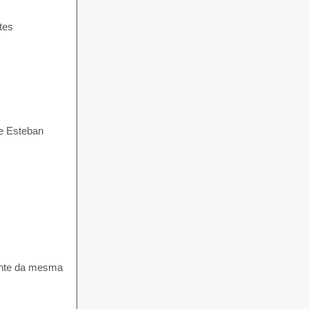
tes
e Esteban
cente da mesma