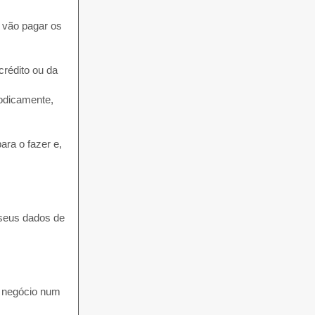
o vão pagar os
crédito ou da
iodicamente,
ara o fazer e,
 seus dados de
o negócio num