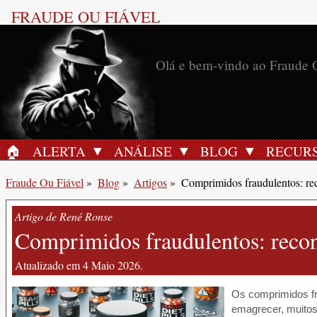
FRAUDE OU FIÁVEL
🏠︎
ALERTA
ANÁLISE
BLOG
RECUR
INÍCIO
Fraude Ou Fiável
»
Blog
»
Artigos
»
Comprimidos fraudulentos: rec
Artigo de René Ronse
Comprimidos fraudulentos: recon
Atualizado em 4 Maio 2026.
Os comprimidos fr
emagrecer, muitos