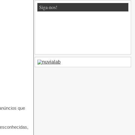
Siga-nos!
anúncios que
desconhecidas,