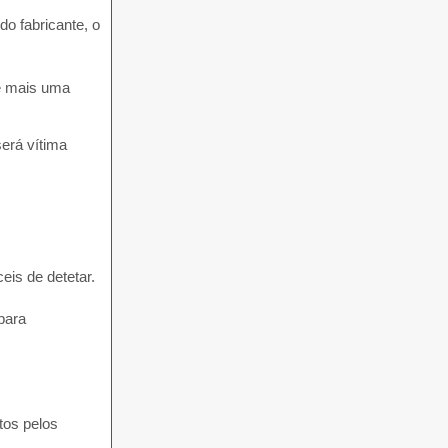
o fabricante, o
 é mais uma
erá vítima
eis de detetar.
para
tos pelos