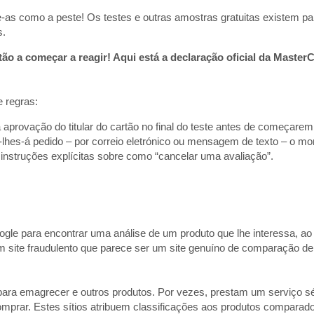
s como a peste! Os testes e outras amostras gratuitas existem pa
s.
tão a começar a reagir! Aqui está a declaração oficial da Master
e regras:
aprovação do titular do cartão no final do teste antes de começarem
er-lhes-á pedido – por correio eletrónico ou mensagem de texto – o mo
instruções explícitas sobre como “cancelar uma avaliação”.
gle para encontrar uma análise de um produto que lhe interessa, ao
m site fraudulento que parece ser um site genuíno de comparação d
para emagrecer e outros produtos. Por vezes, prestam um serviço sé
prar. Estes sítios atribuem classificações aos produtos comparad