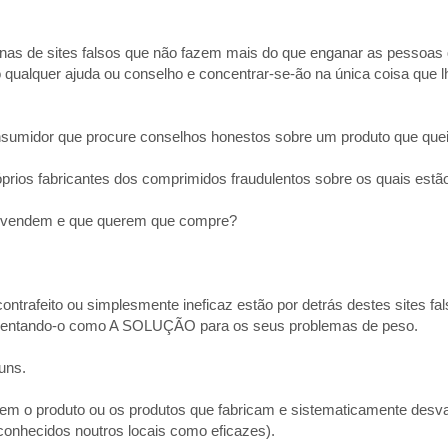
ntenas de sites falsos que não fazem mais do que enganar as pessoa
 qualquer ajuda ou conselho e concentrar-se-ão na única coisa que l
onsumidor que procure conselhos honestos sobre um produto que que
óprios fabricantes dos comprimidos fraudulentos sobre os quais estã
ue vendem e que querem que compre?
trafeito ou simplesmente ineficaz estão por detrás destes sites fa
resentando-o como A SOLUÇÃO para os seus problemas de peso.
uns.
em o produto ou os produtos que fabricam e sistematicamente desv
onhecidos noutros locais como eficazes).