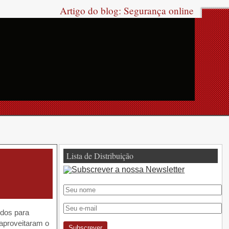
Artigo do blog: Segurança online
Lista de Distribuição
idos para
aproveitaram o
Subscrever