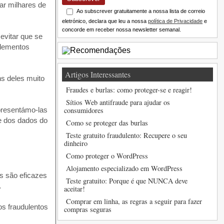
ar milhares de
Ao subscrever gratuitamente a nossa lista de correio
eletrónico, declara que leu a nossa
política de Privacidade
e
concorde em receber nossa newsletter semanal.
evitar que se
plementos
Artigos Interessantes
s deles muito
Fraudes e burlas: como proteger-se e reagir!
Sítios Web antifraude para ajudar os
presentámo-las
consumidores
e dos dados do
Como se proteger das burlas
Teste gratuito fraudulento: Recupere o seu
dinheiro
Como proteger o WordPress
Alojamento especializado em WordPress
as são eficazes
Teste gratuito: Porque é que NUNCA deve
…
aceitar!
Comprar em linha, as regras a seguir para fazer
s fraudulentos
compras seguras