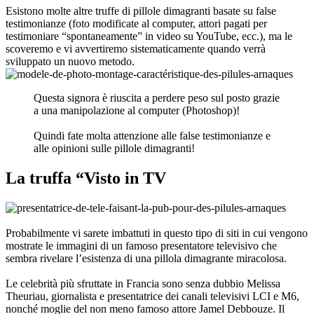
testimonianze (foto modificate al computer, attori pagati per
testimoniare “spontaneamente” in video su YouTube, ecc.), ma le
scoveremo e vi avvertiremo sistematicamente quando verrà
sviluppato un nuovo metodo.
Questa signora è riuscita a perdere peso sul posto grazie
a una manipolazione al computer (Photoshop)!
Quindi fate molta attenzione alle false testimonianze e
alle opinioni sulle pillole dimagranti!
La truffa “Visto in TV
Probabilmente vi sarete imbattuti in questo tipo di siti in cui vengono
mostrate le immagini di un famoso presentatore televisivo che
sembra rivelare l’esistenza di una pillola dimagrante miracolosa.
Le celebrità più sfruttate in Francia sono senza dubbio Melissa
Theuriau, giornalista e presentatrice dei canali televisivi LCI e M6,
nonché moglie del non meno famoso attore Jamel Debbouze. Il
profilo della celebrità dipende da ogni Paese, per cui il nome e