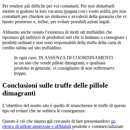
Per rendere più difficile per voi contattarli. Per non disturbarli
mentre si godono la loro vacanza (pagata con i vostri soldi), per non
contattarli per chiedere un rimborso e avvalersi della garanzia che vi
hanno promesso e, infine, per evitare possibili azioni legali.
Abbiamo anche notato l’esistenza di molti siti truffaldini che
riportano gli indirizzi di produttori seri che si limitano a consegnare i
prodotti ordinati e non sono responsabili della truffa della carta di
credito subita sul sito truffaldino.
In ogni caso, IN ASSENZA DI COORDINAMENTI
su un sito che vende pillole dimagranti, e qualsiasi
prodotto in generale, vi consigliamo di non soffermarvi
troppo.
Conclusioni sulle truffe delle pillole
dimagranti
L’obiettivo del nostro sito è quello di smascherare le truffe di questo
tipo ed evitare che ne subisca le conseguenze.
Questo è ciò che stiamo già cercando di fare presentandovi
un
elenco di pillole approvate e affidabili
prodotte e commercializzate
da aziende che hanno superato i nostri rigorosi test e che non