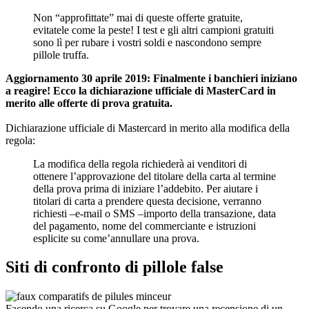
Non “approfittate” mai di queste offerte gratuite,
evitatele come la peste! I test e gli altri campioni gratuiti
sono lì per rubare i vostri soldi e nascondono sempre
pillole truffa.
Aggiornamento 30 aprile 2019: Finalmente i banchieri iniziano
a reagire! Ecco la dichiarazione ufficiale di MasterCard in
merito alle offerte di prova gratuita.
Dichiarazione ufficiale di Mastercard in merito alla modifica della
regola:
La modifica della regola richiederà ai venditori di
ottenere l’approvazione del titolare della carta al termine
della prova prima di iniziare l’addebito. Per aiutare i
titolari di carta a prendere questa decisione, verranno
richiesti –e-mail o SMS –importo della transazione, data
del pagamento, nome del commerciante e istruzioni
esplicite su come’annullare una prova.
Siti di confronto di pillole false
Facendo una ricerca su Google per trovare una recensione di un
prodotto che vi interessa, cliccando su una pubblicità o su un link di