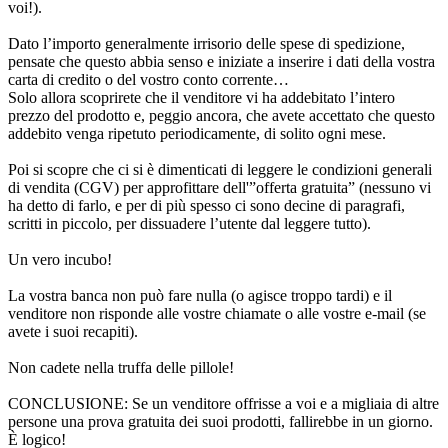
Dato l’importo generalmente irrisorio delle spese di spedizione,
pensate che questo abbia senso e iniziate a inserire i dati della vostra
carta di credito o del vostro conto corrente…
Solo allora scoprirete che il venditore vi ha addebitato l’intero
prezzo del prodotto e, peggio ancora, che avete accettato che questo
addebito venga ripetuto periodicamente, di solito ogni mese.
Poi si scopre che ci si è dimenticati di leggere le condizioni generali
di vendita (CGV) per approfittare dell'”offerta gratuita” (nessuno vi
ha detto di farlo, e per di più spesso ci sono decine di paragrafi,
scritti in piccolo, per dissuadere l’utente dal leggere tutto).
Un vero incubo!
La vostra banca non può fare nulla (o agisce troppo tardi) e il
venditore non risponde alle vostre chiamate o alle vostre e-mail (se
avete i suoi recapiti).
Non cadete nella truffa delle pillole!
CONCLUSIONE: Se un venditore offrisse a voi e a migliaia di altre
persone una prova gratuita dei suoi prodotti, fallirebbe in un giorno.
È logico!