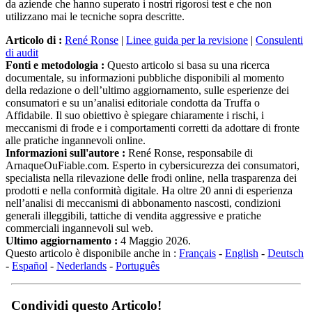
utilizzano mai le tecniche sopra descritte.
Articolo di :
René Ronse
|
Linee guida per la revisione
|
Consulenti
di audit
Fonti e metodologia :
Questo articolo si basa su una ricerca
documentale, su informazioni pubbliche disponibili al momento
della redazione o dell’ultimo aggiornamento, sulle esperienze dei
consumatori e su un’analisi editoriale condotta da Truffa o
Affidabile. Il suo obiettivo è spiegare chiaramente i rischi, i
meccanismi di frode e i comportamenti corretti da adottare di fronte
alle pratiche ingannevoli online.
Informazioni sull'autore :
René Ronse, responsabile di
ArnaqueOuFiable.com. Esperto in cybersicurezza dei consumatori,
specialista nella rilevazione delle frodi online, nella trasparenza dei
prodotti e nella conformità digitale. Ha oltre 20 anni di esperienza
nell’analisi di meccanismi di abbonamento nascosti, condizioni
generali illeggibili, tattiche di vendita aggressive e pratiche
commerciali ingannevoli sul web.
Ultimo aggiornamento :
4 Maggio 2026.
Questo articolo è disponibile anche in :
Français
-
English
-
Deutsch
-
Español
-
Nederlands
-
Português
Condividi questo Articolo!