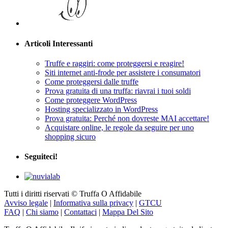
Articoli Interessanti
Truffe e raggiri: come proteggersi e reagire!
Siti internet anti-frode per assistere i consumatori
Come proteggersi dalle truffe
Prova gratuita di una truffa: riavrai i tuoi soldi
Come proteggere WordPress
Hosting specializzato in WordPress
Prova gratuita: Perché non dovreste MAI accettare!
Acquistare online, le regole da seguire per uno
shopping sicuro
Seguiteci!
Tutti i diritti riservati © Truffa O Affidabile
Avviso legale
|
Informativa sulla privacy
|
GTCU
FAQ
|
Chi siamo
|
Contattaci
|
Mappa Del Sito
Truffa O Affidabile: Il riferimento indipendente e gratuito dedicato