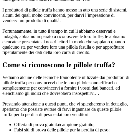
I produttori di pillole truffa hanno messo in atto una serie di sistemi,
alcuni dei quali molto convincenti, per darvi l’impressione di
vendervi un prodotto di qualità.
Fortunatamente, in tutto il tempo in cui li abbiamo osservati e
indagati, abbiamo imparato a riconoscere le loro truffe, le abbiamo
elencate e presentate ai nostri lettori in modo che sappiano quando
qualcuno sta per vendere loro una pillola fasulla o per approfittare
ripetutamente dei dati della loro carta di credito.
Come si riconoscono le pillole truffa?
Vediamo alcune delle tecniche fraudolente utilizzate dai produttori di
pillole truffa per convincervi che le loro pillole sono efficaci o
semplicemente per convincervi a fornire i vostri dati bancari, ed
elenchiamo gli indizi che dovrebbero insospettirvi…
Prestando attenzione a questi punti, che vi spiegheremo in dettaglio,
speriamo che possiate evitare di farvi ingannare da queste pillole
truffa per la perdita di peso e dai loro venditori.
Offerta di prova gratuita/campione gratuito;
Falsi siti di prova delle pillole per la perdita di peso;
False testimonianze/foto di persone che hanno perso peso in