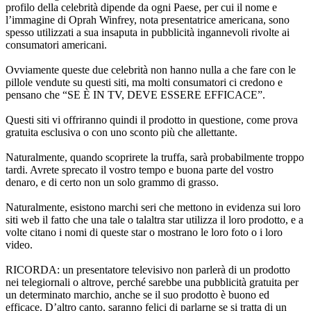
l’immagine di Oprah Winfrey, nota presentatrice americana, sono
spesso utilizzati a sua insaputa in pubblicità ingannevoli rivolte ai
consumatori americani.
Ovviamente queste due celebrità non hanno nulla a che fare con le
pillole vendute su questi siti, ma molti consumatori ci credono e
pensano che “SE È IN TV, DEVE ESSERE EFFICACE”.
Questi siti vi offriranno quindi il prodotto in questione, come prova
gratuita esclusiva o con uno sconto più che allettante.
Naturalmente, quando scoprirete la truffa, sarà probabilmente troppo
tardi. Avrete sprecato il vostro tempo e buona parte del vostro
denaro, e di certo non un solo grammo di grasso.
Naturalmente, esistono marchi seri che mettono in evidenza sui loro
siti web il fatto che una tale o talaltra star utilizza il loro prodotto, e a
volte citano i nomi di queste star o mostrano le loro foto o i loro
video.
RICORDA: un presentatore televisivo non parlerà di un prodotto
nei telegiornali o altrove, perché sarebbe una pubblicità gratuita per
un determinato marchio, anche se il suo prodotto è buono ed
efficace. D’altro canto, saranno felici di parlarne se si tratta di un
prodotto pericoloso che provoca danni!