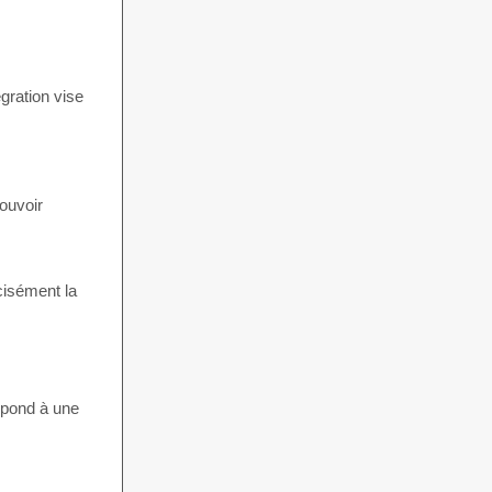
égration vise
pouvoir
cisément la
spond à une