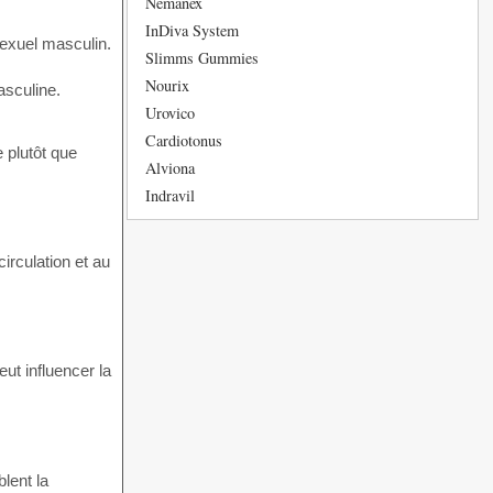
Nemanex
InDiva System
sexuel masculin.
Slimms Gummies
Nourix
asculine.
Urovico
Cardiotonus
e plutôt que
Alviona
Indravil
irculation et au
ut influencer la
blent la