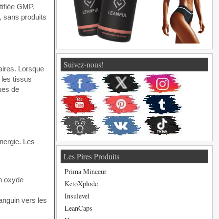
tifiée GMP,
, sans produits
Suivez-nous!
aires. Lorsque
 les tissus
ues de
énergie. Les
Les Pires Produits
Prima Minceur
en oxyde
KetoXplode
Insulevel
sanguin vers les
LeanCaps