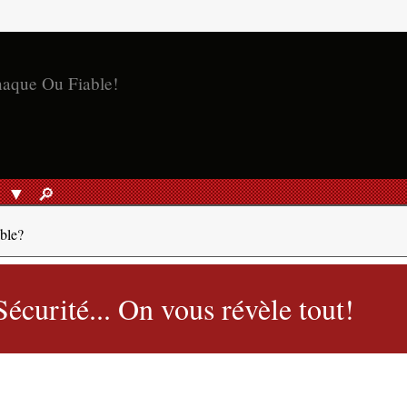
S
🔎︎
RECHERCHER
able?
Sécurité... On vous révèle tout!