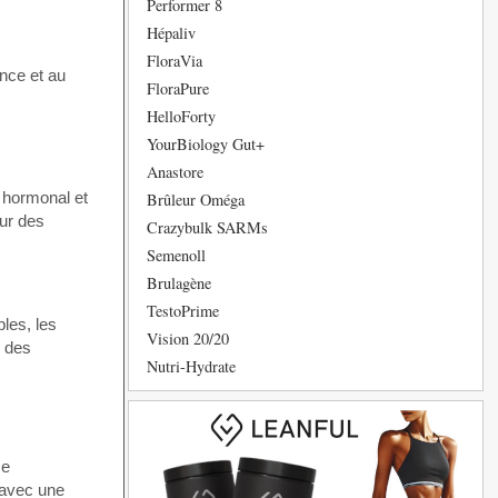
Performer 8
Hépaliv
FloraVia
ance et au
FloraPure
HelloForty
YourBiology Gut+
Anastore
e hormonal et
Brûleur Oméga
sur des
Crazybulk SARMs
Semenoll
Brulagène
TestoPrime
bles, les
Vision 20/20
e des
Nutri-Hydrate
se
, avec une