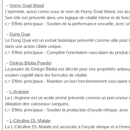
–
Horny Goat Weed
L’épimède, aussi connu sous le nom de Horny Goat Weed, est assoc
Son rôle est présenté dans une logique de vitalité intime et de fonc
👉 Effets principaux : Soutien de la performance sexuelle, avec un 
–
Dong Quai
Le Dong Quai est un extrait botanique présenté comme utile pour le f
dans une action ciblée unique.
👉 Effets principaux : Complète l’orientation vasculaire du produit
–
Ginkgo Biloba Powder
La poudre de Ginkgo Biloba est décrite pour ses propriétés antioxy
soutien cognitif dans les formules de vitalité.
👉 Effets principaux : Maintien un bon fonctionnement vasculaire et
–
L-Arginine
La L-Arginine est un acide aminé présenté comme un précurseur direc
dilatation des vaisseaux sanguins.
👉 Effets principaux : Soutien la production d’oxyde nitrique, avec u
–
L-Citrulline DL-Malate
La L-Citrulline DL-Malate est associée à l’oxyde nitrique et à l’éne