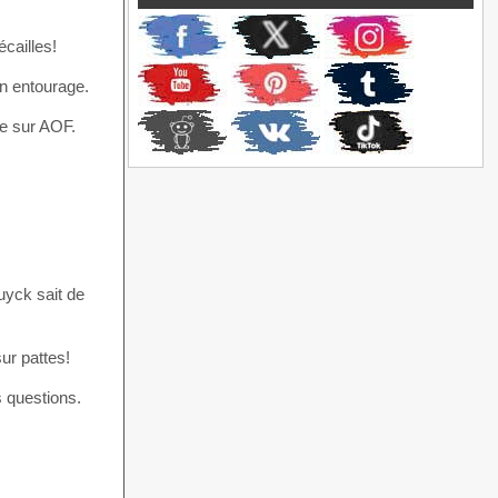
cailles!
on entourage.
ère sur AOF.
uyck sait de
ur pattes!
s questions.