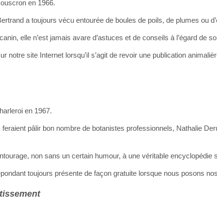
 Mouscron en 1966.
rtrand a toujours vécu entourée de boules de poils, de plumes ou d’é
anin, elle n’est jamais avare d’astuces et de conseils à l’égard de s
r notre site Internet lorsqu’il s’agit de revoir une publication animali
harleroi en 1967.
eraient pâlir bon nombre de botanistes professionnels, Nathalie Der
ntourage, non sans un certain humour, à une véritable encyclopédie s
répondant toujours présente de façon gratuite lorsque nous posons no
stissement