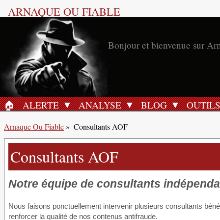
ARNAQUE OU FIABLE
Bonjour et bienvenue sur Ar
🏠︎
ALERTE
ANALYSE
BLOG
OUTIL
ACCUEIL
Arnaque Ou Fiable
»
Consultants AOF
Consultants AOF
Notre équipe de consultants indépend
Nous faisons ponctuellement intervenir plusieurs consultants béné
renforcer la qualité de nos contenus antifraude.