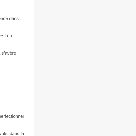
ience dans
est un
a s’avère
perfectionner
vole, dans la