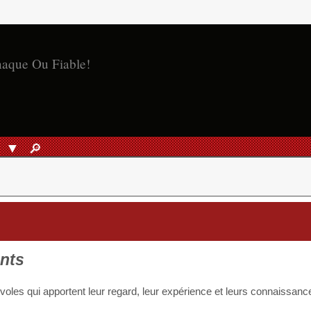
naque Ou Fiable!
S
🔎︎
RECHERCHER
ants
voles qui apportent leur regard, leur expérience et leurs connaissanc