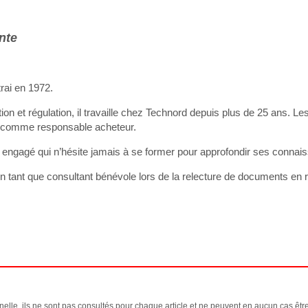
ente
trai en 1972.
tion et régulation, il travaille chez Technord depuis plus de 25 ans. L
i comme responsable acheteur.
el engagé qui n’hésite jamais à se former pour approfondir ses connai
en tant que consultant bénévole lors de la relecture de documents en 
elle, ils ne sont pas consultés pour chaque article et ne peuvent en aucun cas êtr