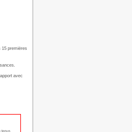
es 15 premières
ssances.
rapport avec
e tenus