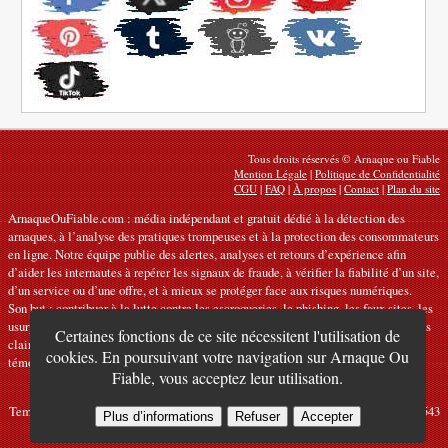
Tous droits réservés © Arnaque ou Fiable
Mention Légale
|
Politique de Confidentialité
CGU
|
FAQ
|
À propos
|
Contact
|
Plan du site
ArnaqueOuFiable.com : média indépendant et gratuit dédié à la détection des
arnaques, à l’analyse des pratiques trompeuses et à la protection des consommateurs
en ligne. Notre équipe publie des alertes, analyses et retours d’expérience afin
d’aider les internautes à repérer les signaux de fraude, à vérifier la fiabilité d’un site,
d’un service ou d’une offre, et à mieux se protéger face aux risques numériques.
Son but : contribuer à la lutte contre les escroqueries, le phishing, les faux sites, les
usurpations et les manipulations commerciales en ligne, en proposant des contenus
Certaines fonctions de ce site nécessitent l'utilisation de
clairs, rigoureux et utiles, fondés sur l’analyse de signaux vérifiables, de
cookies. En poursuivant votre navigation sur Arnaque Ou
témoignages et de sources fiables.
Fiable, vous acceptez leur utilisation.
© 2012-2026 René Ronse SRL (Arnaque Ou Fiable) - 89 rue Cazeau, 7520
Templeuve, Belgique - E-mail: admin@arnaqueoufiable.com - TVA: BE0773803543
Plus d’informations
Refuser
Accepter