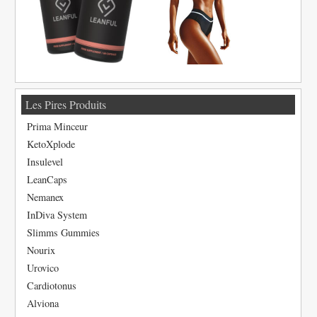
Les Pires Produits
Prima Minceur
KetoXplode
Insulevel
LeanCaps
Nemanex
InDiva System
Slimms Gummies
Nourix
Urovico
Cardiotonus
Alviona