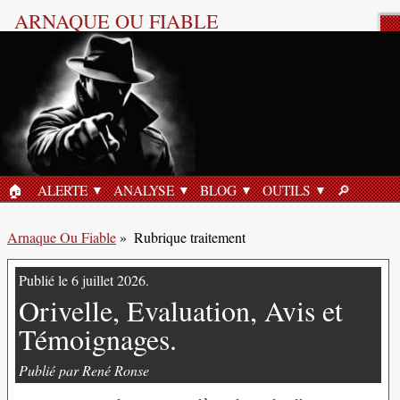
ARNAQUE OU FIABLE
Rubrique traitement
«Gluco6, Arnaque ou Fiable?»
29 juin 2026
🏠︎
ALERTE
ANALYSE
BLOG
OUTILS
🔎︎
ACCUEIL
RECHERC
Arnaque Ou Fiable
»
Rubrique traitement
Publié le 6 juillet 2026.
Orivelle, Evaluation, Avis et
Témoignages.
Publié par René Ronse