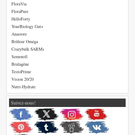
FloraVia
FloraPure
HelloForty
YourBiology Gut+
Anastore
Brûleur Oméga
Crazybulk SARMs
Semenoll
Brulagène
TestoPrime
Vision 20/20
Nutri-Hydrate
Suivez-nous!