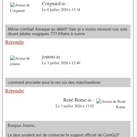
Coignard
dit :
Le 6 juillet 2026 à 13:34
Même combat! Arnaque au débit!! Vais je o moins recevoir ces sois
disant pilules magiques ??? Affaire à suivre
Répondre
journo
dit :
Le 3 juillet 2026 à 12:49
comment proceder pour le ren voi des marchandises
Répondre
René Ronse
dit :
Le 3 juillet 2026 à 13:02
Bonjour Journo,
Le plus prudent est de contacter le support officiel de CoreGLP