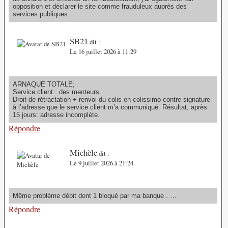
opposition et déclarer le site comme frauduleux auprès des
services publiques.
SB21
dit :
Le 16 juillet 2026 à 11:29
ARNAQUE TOTALE;
Service client : des menteurs.
Droit de rétractation + renvoi du colis en colissimo contre signature
à l’adresse que le service client m’a communiqué. Résultat, après
15 jours: adresse incomplète.
Répondre
Michèle
dit :
Le 9 juillet 2026 à 21:24
Même problème débit dont 1 bloqué par ma banque . …
Répondre