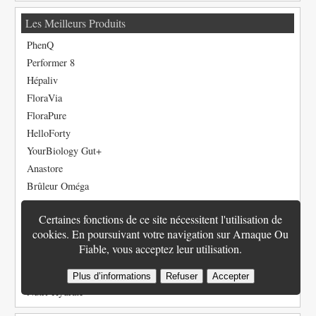
Les Meilleurs Produits
PhenQ
Performer 8
Hépaliv
FloraVia
FloraPure
HelloForty
YourBiology Gut+
Anastore
Brûleur Oméga
Crazybulk SARMs
Certaines fonctions de ce site nécessitent l'utilisation de
Semenoll
cookies. En poursuivant votre navigation sur Arnaque Ou
Brulagène
Fiable, vous acceptez leur utilisation.
TestoPrime
Vision 20/20
Plus d’informations
Refuser
Accepter
Nutri-Hydrate