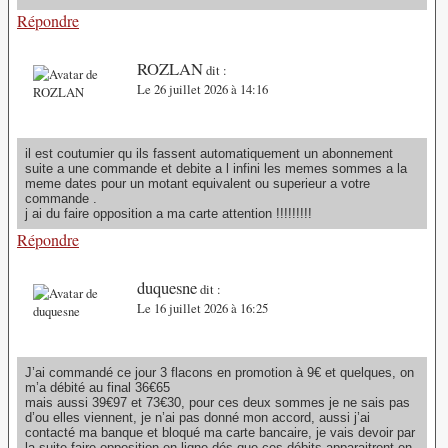
Répondre
ROZLAN
dit :
Le 26 juillet 2026 à 14:16
il est coutumier qu ils fassent automatiquement un abonnement
suite a une commande et debite a l infini les memes sommes a la
meme dates pour un motant equivalent ou superieur a votre
commande .
j ai du faire opposition a ma carte attention !!!!!!!!!
Répondre
duquesne
dit :
Le 16 juillet 2026 à 16:25
J’ai commandé ce jour 3 flacons en promotion à 9€ et quelques, on
m’a débité au final 36€65
mais aussi 39€97 et 73€30, pour ces deux sommes je ne sais pas
d’ou elles viennent, je n’ai pas donné mon accord, aussi j’ai
contacté ma banque et bloqué ma carte bancaire, je vais devoir par
la suite faire opposition en ligne dés que ces débits apparaitront en