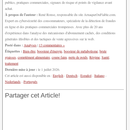
publics, pratiques commerciales, signaux de risque et points de vigilance avant
achat.
À propos de l'auteur :
René Ronse, responsable du site ArnaqueOuFiable.com.
Expert en cybersécurité des consommateurs, spécialiste de la détection de fraudes
en ligne et des pratiques commerciales trompeuses. Avec plus de 20 ans
d'expérience dans l'analyse des mécanismes d'abonnement cachés, des conditions
générales illisibles et des tactiques de vente agressives sur le web.
Posté dans :
Analyses
|
13 commentaires »
Étiquettes :
Bien-être
,
boosteur d'énergie
,
boosteur de métabolisme
,
brule
graisses
,
complément alimentaire
,
coupe faim
,
perte de poids
,
Régime
,
Santé
,
traitement
Dernière mise à jour :
le 1 juillet 2026.
Cet article est aussi disponible en :
English
-
Deutsch
-
Español
-
Italiano
-
Nederlands
-
Português
Partager cet Article!