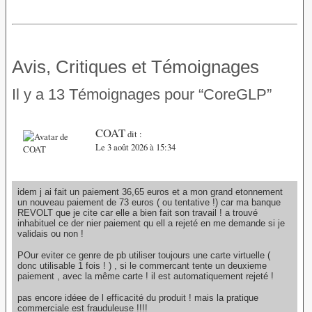
Avis, Critiques et Témoignages
Il y a 13 Témoignages pour “CoreGLP”
COAT
dit :
Le 3 août 2026 à 15:34
idem j ai fait un paiement 36,65 euros et a mon grand etonnement
un nouveau paiement de 73 euros ( ou tentative !) car ma banque
REVOLT que je cite car elle a bien fait son travail ! a trouvé
inhabituel ce der nier paiement qu ell a rejeté en me demande si je
validais ou non !
POur eviter ce genre de pb utiliser toujours une carte virtuelle (
donc utilisable 1 fois ! ) , si le commercant tente un deuxieme
paiement , avec la même carte ! il est automatiquement rejeté !
pas encore idéee de l efficacité du produit ! mais la pratique
commerciale est frauduleuse !!!!