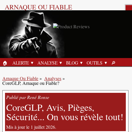
ARNAQUE OU FIABLE
Analyse Produit
🏠︎
ALERTE
ANALYSE
BLOG
OUTILS
🔎︎
ACCUEIL
RECHERC
Arnaque Ou Fiable
»
Analyses
»
CoreGLP, Arnaque ou Fiable?
Publié par René Ronse
CoreGLP, Avis, Pièges,
Sécurité... On vous révèle tout!
Mis à jour le 1 juillet 2026.