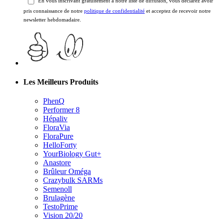
newsletter hebdomadaire.
Les Meilleurs Produits
PhenQ
Performer 8
Hépaliv
FloraVia
FloraPure
HelloForty
YourBiology Gut+
Anastore
Brûleur Oméga
Crazybulk SARMs
Semenoll
Brulagène
TestoPrime
Vision 20/20
Nutri-Hydrate