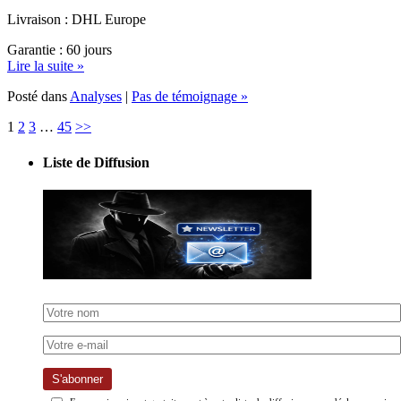
Garantie : 60 jours
Lire la suite »
Posté dans
Analyses
|
Pas de témoignage »
1
2
3
…
45
>>
Liste de Diffusion
S'abonner
En vous inscrivant gratuitement à notre liste de diffusion, vous déclarez avoir
pris connaissance de notre
politique de confidentialité
et acceptez de recevoir notre