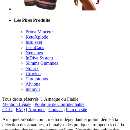
Les Pires Produits
Prima Minceur
KetoXplode
Insulevel
LeanCaps
Nemanex
InDiva System
Slimms Gummies
Nourix
Urovico
Cardiotonus
Alviona
Indravil
Tous droits réservés © Arnaque ou Fiable
Mention Légale
|
Politique de Confidentialité
CGU
|
FAQ
|
À propos
|
Contact
|
Plan du site
ArnaqueOuFiable.com : média indépendant et gratuit dédié à la
détection des arnaques, à l’analyse des pratiques trompeuses et à la
protection des consommateurs en ligne. Notre équipe publie des
alertes, analyses et retours d’expérience afin d’aider les internautes à