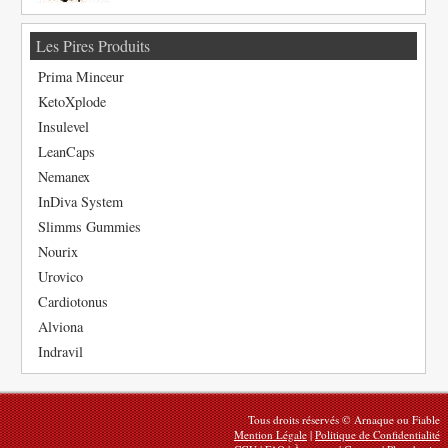
Les Pires Produits
Prima Minceur
KetoXplode
Insulevel
LeanCaps
Nemanex
InDiva System
Slimms Gummies
Nourix
Urovico
Cardiotonus
Alviona
Indravil
Tous droits réservés © Arnaque ou Fiable
Mention Légale
|
Politique de Confidentialité