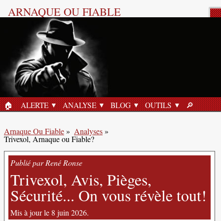
ARNAQUE OU FIABLE
Analyse Produit
🏠︎
ALERTE
ANALYSE
BLOG
OUTILS
🔎︎
ACCUEIL
RECHERC
Arnaque Ou Fiable
»
Analyses
»
Trivexol, Arnaque ou Fiable?
Publié par René Ronse
Trivexol, Avis, Pièges,
Sécurité... On vous révèle tout!
Mis à jour le 8 juin 2026.