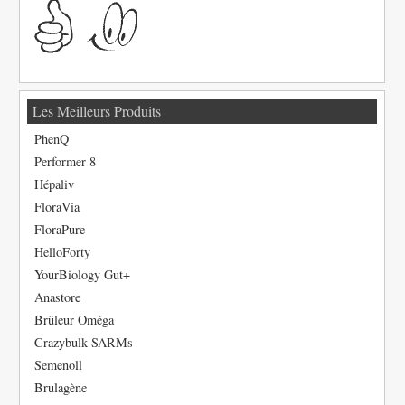
Les Meilleurs Produits
PhenQ
Performer 8
Hépaliv
FloraVia
FloraPure
HelloForty
YourBiology Gut+
Anastore
Brûleur Oméga
Crazybulk SARMs
Semenoll
Brulagène