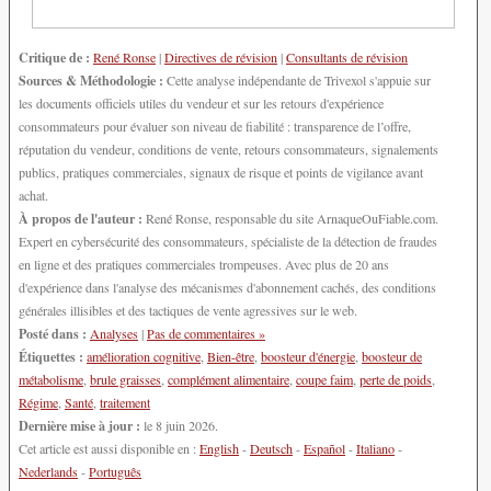
Critique de :
René Ronse
|
Directives de révision
|
Consultants de révision
Sources & Méthodologie :
Cette analyse indépendante de Trivexol s'appuie sur
les documents officiels utiles du vendeur et sur les retours d'expérience
consommateurs pour évaluer son niveau de fiabilité : transparence de l’offre,
réputation du vendeur, conditions de vente, retours consommateurs, signalements
publics, pratiques commerciales, signaux de risque et points de vigilance avant
achat.
À propos de l'auteur :
René Ronse, responsable du site ArnaqueOuFiable.com.
Expert en cybersécurité des consommateurs, spécialiste de la détection de fraudes
en ligne et des pratiques commerciales trompeuses. Avec plus de 20 ans
d'expérience dans l'analyse des mécanismes d'abonnement cachés, des conditions
générales illisibles et des tactiques de vente agressives sur le web.
Posté dans :
Analyses
|
Pas de commentaires »
Étiquettes :
amélioration cognitive
,
Bien-être
,
boosteur d'énergie
,
boosteur de
métabolisme
,
brule graisses
,
complément alimentaire
,
coupe faim
,
perte de poids
,
Régime
,
Santé
,
traitement
Dernière mise à jour :
le 8 juin 2026.
Cet article est aussi disponible en :
English
-
Deutsch
-
Español
-
Italiano
-
Nederlands
-
Português