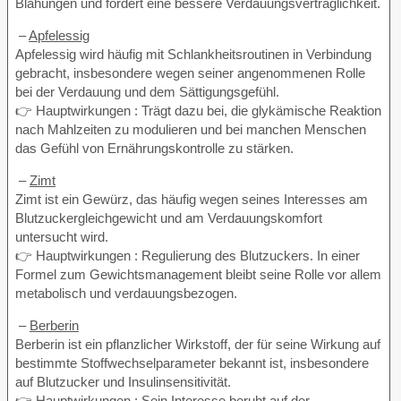
Blähungen und fördert eine bessere Verdauungsverträglichkeit.
–
Apfelessig
Apfelessig wird häufig mit Schlankheitsroutinen in Verbindung
gebracht, insbesondere wegen seiner angenommenen Rolle
bei der Verdauung und dem Sättigungsgefühl.
👉 Hauptwirkungen : Trägt dazu bei, die glykämische Reaktion
nach Mahlzeiten zu modulieren und bei manchen Menschen
das Gefühl von Ernährungskontrolle zu stärken.
–
Zimt
Zimt ist ein Gewürz, das häufig wegen seines Interesses am
Blutzuckergleichgewicht und am Verdauungskomfort
untersucht wird.
👉 Hauptwirkungen : Regulierung des Blutzuckers. In einer
Formel zum Gewichtsmanagement bleibt seine Rolle vor allem
metabolisch und verdauungsbezogen.
–
Berberin
Berberin ist ein pflanzlicher Wirkstoff, der für seine Wirkung auf
bestimmte Stoffwechselparameter bekannt ist, insbesondere
auf Blutzucker und Insulinsensitivität.
👉 Hauptwirkungen : Sein Interesse beruht auf der