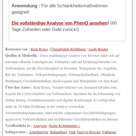
Anwendung :
Für alle Schlankheitsmaßnahmen
geeignet!
Die vollständige Analyse von PhenQ ansehen
!
(60
Tage Zufrieden oder Geld zurück!)
Rezension von :
René Ronse
|
Überarbeitete Richtlinien
|
Audit-Berater
Quellen & Methodik :
Diese unabhängige Analyse von Trivexol stützt sich auf
relevante offizielle Unterlagen des Verkäufers und auf Erfahrungsberichte von
Verbrauchern, um die Zuverlässigkeit zu bewerten: Transparenz des Angebots,
Ruf des Verkäufers, Verkaufsbedingungen, Verbraucherfeedback, öffentliche
Meldungen, Geschäftspraktiken, Risikosignale und Warnpunkte vor dem Kauf.
Über den Autor :
René Ronse, Verantwortlicher von ArnaqueOuFiable.com.
Experte für Cybersicherheit von Verbrauchern, Spezialist für die Erkennung von
Online-Betrug, Produkttransparenz und digitale Konformität. Er verfügt über
mehr als 20 Jahre Erfahrung in der Analyse versteckter
Abonnementmechanismen, unleserlicher Allgemeiner Geschäftsbedingungen,
aggressiver Verkaufstaktiken und irreführender Geschäftspraktiken im Internet.
Veröffentlicht in :
Analysen
|
Keine Kommentare »
Schlagwörter :
Appetitzügler
,
Behandlung
,
Diät
,
Energie-Booster
,
Fatburner
,