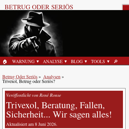
BETRUG ODER SERIÖS
Produktbewertung
🏠︎
WARNUNG
ANALYSE
BLOG
TOOLS
🔎︎
STARTSEITE
SUCHE
Betrug Oder Seriös
»
Analysen
»
Trivexol, Betrug oder Seriös?
Veröffentlicht von René Ronse
Trivexol, Beratung, Fallen,
Sicherheit... Wir sagen alles!
Aktualisiert am 8 Juni 2026.