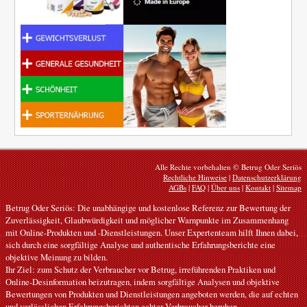
Alle Rechte vorbehalten © Betrug Oder Seriös
Rechtliche Hinweise
|
Datenschutzerklärung
AGBs
|
FAQ
|
Über uns
|
Kontakt
|
Sitemap
Betrug Oder Seriös: Die unabhängige und kostenlose Referenz zur Bewertung der
Zuverlässigkeit, Glaubwürdigkeit und möglicher Warnpunkte im Zusammenhang
mit Online-Produkten und -Dienstleistungen. Unser Expertenteam hilft Ihnen dabei,
sich durch eine sorgfältige Analyse und authentische Erfahrungsberichte eine
objektive Meinung zu bilden.
Ihr Ziel: zum Schutz der Verbraucher vor Betrug, irreführenden Praktiken und
Online-Desinformation beizutragen, indem sorgfältige Analysen und objektive
Bewertungen von Produkten und Dienstleistungen angeboten werden, die auf echten
und verlässlichen Erfahrungsberichten echter Verbraucher beruhen.