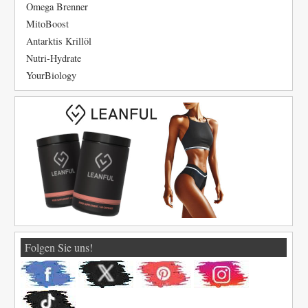
Omega Brenner
MitoBoost
Antarktis Krillöl
Nutri-Hydrate
YourBiology
Folgen Sie uns!