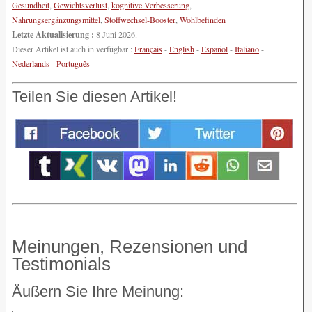
Gesundheit
,
Gewichtsverlust
,
kognitive Verbesserung
,
Nahrungsergänzungsmittel
,
Stoffwechsel-Booster
,
Wohlbefinden
Letzte Aktualisierung :
8 Juni 2026.
Dieser Artikel ist auch in verfügbar :
Français
-
English
-
Español
-
Italiano
-
Nederlands
-
Português
Teilen Sie diesen Artikel!
Meinungen, Rezensionen und
Testimonials
Äußern Sie Ihre Meinung: