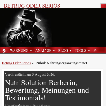
BETRUG ODER SERIÖS
Rubrik Nahrungsergänzungsmittel
«NutriSolution Créatine Monohydrate,
Betrug oder Seriös?»
20 Juli 2026
🏠︎
WARNUNG
ANALYSE
BLOG
TOOLS
🔎︎
STARTSEITE
SUCHE
Betrug Oder Seriös
»
Rubrik Nahrungsergänzungsmittel
Veröffentlicht am 3 August 2026.
NutriSolution Berberin,
Bewertung, Meinungen und
Testimonials!
Veröffentlicht von René Ronse