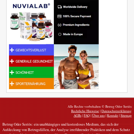
Alle Rechte vorbehalten © Betrug Oder Seriös
Rechtliche Hinweise
|
Datenschutzerklärung
AGBs
|
FAQ
|
Über uns
|
Kontakt
|
Sitemap
Betrug Oder Seriös: ein unabhängiges und kostenloses Medium, das sich der
Aufdeckung von Betrugsfällen, der Analyse irreführender Praktiken und dem Schutz