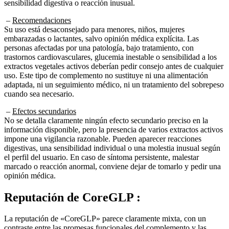
sensibilidad digestiva o reacción inusual.
–
Recomendaciones
Su uso está desaconsejado para menores, niños, mujeres
embarazadas o lactantes, salvo opinión médica explícita. Las
personas afectadas por una patología, bajo tratamiento, con
trastornos cardiovasculares, glucemia inestable o sensibilidad a los
extractos vegetales activos deberían pedir consejo antes de cualquier
uso. Este tipo de complemento no sustituye ni una alimentación
adaptada, ni un seguimiento médico, ni un tratamiento del sobrepeso
cuando sea necesario.
–
Efectos secundarios
No se detalla claramente ningún efecto secundario preciso en la
información disponible, pero la presencia de varios extractos activos
impone una vigilancia razonable. Pueden aparecer reacciones
digestivas, una sensibilidad individual o una molestia inusual según
el perfil del usuario. En caso de síntoma persistente, malestar
marcado o reacción anormal, conviene dejar de tomarlo y pedir una
opinión médica.
Reputación de
CoreGLP :
La reputación de «CoreGLP» parece claramente mixta, con un
contraste entre las promesas funcionales del complemento y las