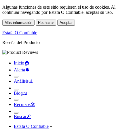
Algunas funciones de este sitio requieren el uso de cookies. Al
continuar navegando por Estafa O Confiable, aceptas su uso.
Más información
Rechazar
Aceptar
Estafa O Confiable
Reseña del Producto
Inicio
🏠︎
Alerta
🔔︎
Análisis
📊︎
Blog
📖︎
Recursos
🛠︎
Buscar
🔎︎
Estafa O Confiable
»