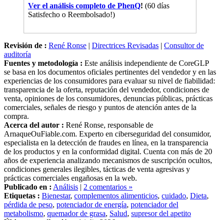
Ver el análisis completo de PhenQ
!
(60 días
Satisfecho o Reembolsado!)
Revisión de :
René Ronse
|
Directrices Revisadas
|
Consultor de
auditoría
Fuentes y metodología :
Este análisis independiente de CoreGLP
se basa en los documentos oficiales pertinentes del vendedor y en las
experiencias de los consumidores para evaluar su nivel de fiabilidad:
transparencia de la oferta, reputación del vendedor, condiciones de
venta, opiniones de los consumidores, denuncias públicas, prácticas
comerciales, señales de riesgo y puntos de atención antes de la
compra.
Acerca del autor :
René Ronse, responsable de
ArnaqueOuFiable.com. Experto en ciberseguridad del consumidor,
especialista en la detección de fraudes en línea, en la transparencia
de los productos y en la conformidad digital. Cuenta con más de 20
años de experiencia analizando mecanismos de suscripción ocultos,
condiciones generales ilegibles, tácticas de venta agresivas y
prácticas comerciales engañosas en la web.
Publicado en :
Análisis
|
2 comentarios »
Etiquetas :
Bienestar
,
complementos alimenticios
,
cuidado
,
Dieta
,
pérdida de peso
,
potenciador de energía
,
potenciador del
metabolismo
,
quemador de grasa
,
Salud
,
supresor del apetito