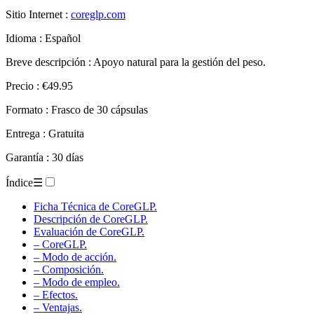
Sitio Internet :
coreglp.com
Idioma : Español
Breve descripción : Apoyo natural para la gestión del peso.
Precio : €49.95
Formato : Frasco de 30 cápsulas
Entrega : Gratuita
Garantía : 30 días
Índice
☰
Ficha Técnica de CoreGLP.
Descripción de CoreGLP.
Evaluación de CoreGLP.
– CoreGLP.
– Modo de acción.
– Composición.
– Modo de empleo.
– Efectos.
– Ventajas.