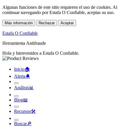
Algunas funciones de este sitio requieren el uso de cookies. Al
continuar navegando por Estafa O Confiable, aceptas su uso.
Más información
Rechazar
Aceptar
Estafa O Confiable
Herramienta Antifraude
Hola y bienvenidos a Estafa O Confiable.
Inicio
🏠︎
Alerta
🔔︎
Análisis
📊︎
Blog
📖︎
Recursos
🛠︎
Buscar
🔎︎