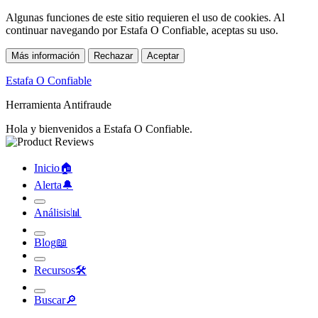
Algunas funciones de este sitio requieren el uso de cookies. Al
continuar navegando por Estafa O Confiable, aceptas su uso.
Más información
Rechazar
Aceptar
Estafa O Confiable
Herramienta Antifraude
Hola y bienvenidos a Estafa O Confiable.
Inicio
🏠︎
Alerta
🔔︎
Análisis
📊︎
Blog
📖︎
Recursos
🛠︎
Buscar
🔎︎