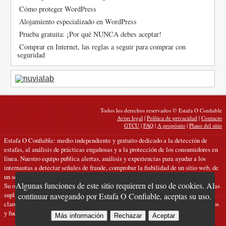
Cómo proteger WordPress
Alojamiento especializado en WordPress
Prueba gratuita: ¡Por qué NUNCA debes aceptar!
Comprar en Internet, las reglas a seguir para comprar con
seguridad
Todos los derechos reservados © Estafa O Confiable
Aviso legal
|
Política de privacidad
|
Contacto
GTCU
|
FAQ
|
A propósito
|
Plano del sitio
Estafa O Confiable: medio independiente y gratuito dedicado a la detección de
estafas, al análisis de prácticas engañosas y a la protección de los consumidores en
línea. Nuestro equipo publica alertas, análisis y experiencias para ayudar a los
internautas a detectar señales de fraude, comprobar la fiabilidad de un sitio web, de
un servicio o de una oferta, y protegerse mejor frente a los riesgos digitales.
Algunas funciones de este sitio requieren el uso de cookies. Al
Su objetivo: contribuir a la lucha contra las estafas, el phishing, los sitios falsos, las
suplantaciones y las manipulaciones comerciales en línea, ofreciendo contenidos
continuar navegando por Estafa O Confiable, aceptas su uso.
claros, rigurosos y útiles, basados en el análisis de señales verificables, testimonios
y fuentes fiables.
Más información
Rechazar
Aceptar