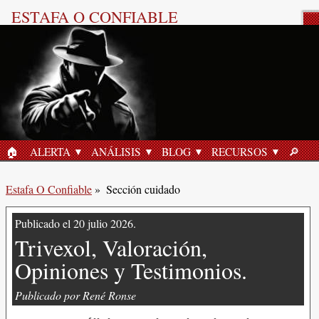
ESTAFA O CONFIABLE
Sección cuidado
«Gluco6, Estafa o Confiable?»
22 junio 2026
🏠︎
ALERTA
ANÁLISIS
BLOG
RECURSOS
🔎︎
INICIO
BUSC
Estafa O Confiable
»
Sección cuidado
Publicado el 20 julio 2026.
Trivexol, Valoración,
Opiniones y Testimonios.
Publicado por René Ronse