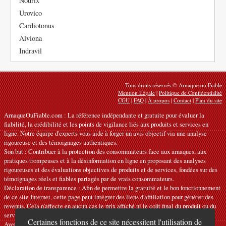
Nourix
Urovico
Cardiotonus
Alviona
Indravil
Tous droits réservés © Arnaque ou Fiable
Mention Légale
|
Politique de Confidentialité
CGU
|
FAQ
|
À propos
|
Contact
|
Plan du site
ArnaqueOuFiable.com : La référence indépendante et gratuite pour évaluer la
fiabilité, la crédibilité et les points de vigilance liés aux produits et services en
ligne. Notre équipe d'experts vous aide à forger un avis objectif via une analyse
rigoureuse et des témoignages authentiques.
Son but : Contribuer à la protection des consommateurs face aux arnaques, aux
pratiques trompeuses et à la désinformation en ligne en proposant des analyses
rigoureuses et des évaluations objectives de produits et de services, fondées sur des
témoignages réels et fiables partagés par de vrais consommateurs.
Déclaration de transparence : Afin de permettre la gratuité et le bon fonctionnement
de ce site Internet, cette page peut intégrer des liens d'affiliation pour générer des
revenus. Cela n'affecte en aucun cas le prix affiché ni le coût final du produit ou du
service.
Certaines fonctions de ce site nécessitent l'utilisation de
Avertissements : Nos articles expriment des avis personnels et ne constituent pas