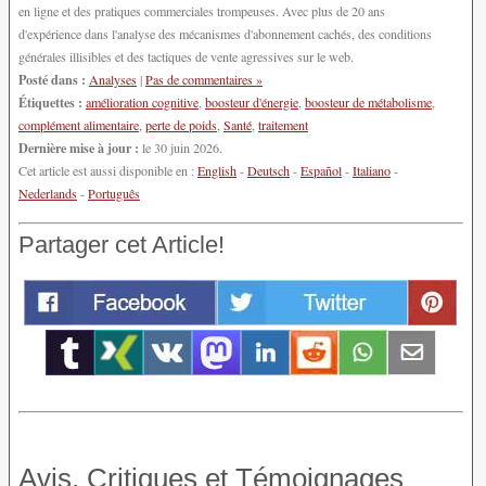
en ligne et des pratiques commerciales trompeuses. Avec plus de 20 ans
d'expérience dans l'analyse des mécanismes d'abonnement cachés, des conditions
générales illisibles et des tactiques de vente agressives sur le web.
Posté dans :
Analyses
|
Pas de commentaires »
Étiquettes :
amélioration cognitive
,
boosteur d'énergie
,
boosteur de métabolisme
,
complément alimentaire
,
perte de poids
,
Santé
,
traitement
Dernière mise à jour :
le 30 juin 2026.
Cet article est aussi disponible en :
English
-
Deutsch
-
Español
-
Italiano
-
Nederlands
-
Português
Partager cet Article!
Avis, Critiques et Témoignages