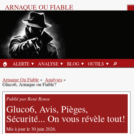
ARNAQUE OU FIABLE
Analyse Produit
🏠︎
ALERTE
ANALYSE
BLOG
OUTILS
🔎︎
ACCUEIL
RECHERC
Arnaque Ou Fiable
»
Analyses
»
Gluco6, Arnaque ou Fiable?
Publié par René Ronse
Gluco6, Avis, Pièges,
Sécurité... On vous révèle tout!
Mis à jour le 30 juin 2026.