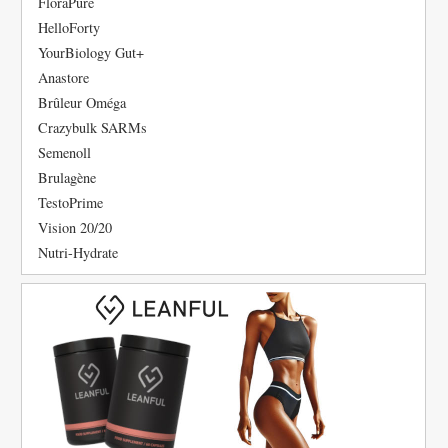
FloraPure
HelloForty
YourBiology Gut+
Anastore
Brûleur Oméga
Crazybulk SARMs
Semenoll
Brulagène
TestoPrime
Vision 20/20
Nutri-Hydrate