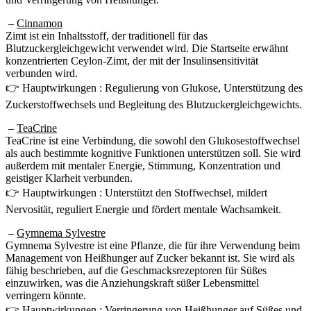
–
Cinnamon
Zimt ist ein Inhaltsstoff, der traditionell für das
Blutzuckergleichgewicht verwendet wird. Die Startseite erwähnt
konzentrierten Ceylon-Zimt, der mit der Insulinsensitivität
verbunden wird.
👉 Hauptwirkungen : Regulierung von Glukose, Unterstützung des
Zuckerstoffwechsels und Begleitung des Blutzuckergleichgewichts.
–
TeaCrine
TeaCrine ist eine Verbindung, die sowohl den Glukosestoffwechsel
als auch bestimmte kognitive Funktionen unterstützen soll. Sie wird
außerdem mit mentaler Energie, Stimmung, Konzentration und
geistiger Klarheit verbunden.
👉 Hauptwirkungen : Unterstützt den Stoffwechsel, mildert
Nervosität, reguliert Energie und fördert mentale Wachsamkeit.
–
Gymnema Sylvestre
Gymnema Sylvestre ist eine Pflanze, die für ihre Verwendung beim
Management von Heißhunger auf Zucker bekannt ist. Sie wird als
fähig beschrieben, auf die Geschmacksrezeptoren für Süßes
einzuwirken, was die Anziehungskraft süßer Lebensmittel
verringern könnte.
👉 Hauptwirkungen : Verringerung von Heißhunger auf Süßes und