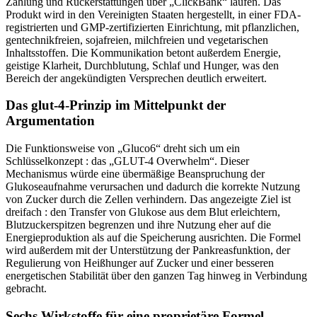
Produkt wird in den Vereinigten Staaten hergestellt, in einer FDA-
registrierten und GMP-zertifizierten Einrichtung, mit pflanzlichen,
gentechnikfreien, sojafreien, milchfreien und vegetarischen
Inhaltsstoffen. Die Kommunikation betont außerdem Energie,
geistige Klarheit, Durchblutung, Schlaf und Hunger, was den
Bereich der angekündigten Versprechen deutlich erweitert.
Das glut-4-Prinzip im Mittelpunkt der
Argumentation
Die Funktionsweise von „Gluco6“ dreht sich um ein
Schlüsselkonzept : das „GLUT-4 Overwhelm“. Dieser
Mechanismus würde eine übermäßige Beanspruchung der
Glukoseaufnahme verursachen und dadurch die korrekte Nutzung
von Zucker durch die Zellen verhindern. Das angezeigte Ziel ist
dreifach : den Transfer von Glukose aus dem Blut erleichtern,
Blutzuckerspitzen begrenzen und ihre Nutzung eher auf die
Energieproduktion als auf die Speicherung ausrichten. Die Formel
wird außerdem mit der Unterstützung der Pankreasfunktion, der
Regulierung von Heißhunger auf Zucker und einer besseren
energetischen Stabilität über den ganzen Tag hinweg in Verbindung
gebracht.
Sechs Wirkstoffe für eine proprietäre Formel