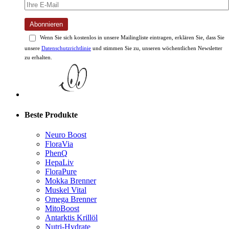
Abonnieren
Wenn Sie sich kostenlos in unsere Mailingliste eintragen, erklären Sie, dass Sie
unsere
Datenschutzrichtlinie
und stimmen Sie zu, unseren wöchentlichen Newsletter
zu erhalten.
Beste Produkte
Neuro Boost
FloraVia
PhenQ
HepaLiv
FloraPure
Mokka Brenner
Muskel Vital
Omega Brenner
MitoBoost
Antarktis Krillöl
Nutri-Hydrate
YourBiology