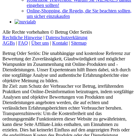
Online-Shopping, die Regeln, die Sie beachten sollten,
um sicher einzukaufen
Alle Rechte vorbehalten © Betrug Oder Seriös
Rechtliche Hinweise
|
Datenschutzerklärung
AGBs
|
FAQ
|
Über uns
|
Kontakt
|
Sitemap
Betrug Oder Seriös: Die unabhängige und kostenlose Referenz zur
Bewertung der Zuverlässigkeit, Glaubwürdigkeit und möglicher
Warnpunkte im Zusammenhang mit Online-Produkten und -
Dienstleistungen. Unser Expertenteam hilft Ihnen dabei, sich durch
eine sorgfältige Analyse und authentische Erfahrungsberichte eine
objektive Meinung zu bilden.
Ihr Ziel: zum Schutz der Verbraucher vor Betrug, irreführenden
Praktiken und Online-Desinformation beizutragen, indem sorgfältige
Analysen und objektive Bewertungen von Produkten und
Dienstleistungen angeboten werden, die auf echten und
verlässlichen Erfahrungsberichten echter Verbraucher beruhen.
Transparenzhinweis: Um die Kostenfreiheit und das
ordnungsgemäße Funktionieren dieser Website zu gewährleisten,
kann diese Seite Affiliate-Links enthalten, um Einnahmen zu
erzielen. Dies hat keinerlei Einfluss auf den angezeigten Preis oder
die endgültigen Kosten des Produkts oder der Dienstleistung.
Hinweise: Unsere Artikel geben persönliche Meinungen wieder und