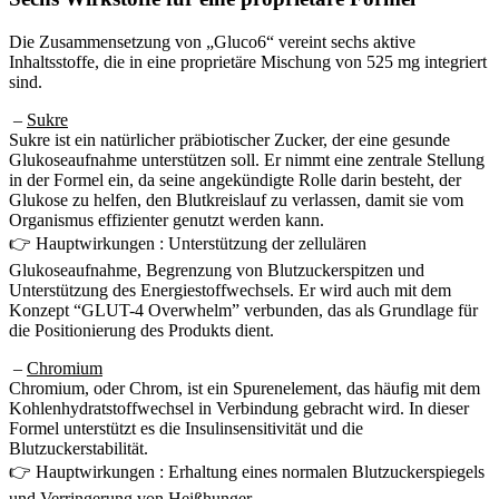
Die Zusammensetzung von „Gluco6“ vereint sechs aktive
Inhaltsstoffe, die in eine proprietäre Mischung von 525 mg integriert
sind.
–
Sukre
Sukre ist ein natürlicher präbiotischer Zucker, der eine gesunde
Glukoseaufnahme unterstützen soll. Er nimmt eine zentrale Stellung
in der Formel ein, da seine angekündigte Rolle darin besteht, der
Glukose zu helfen, den Blutkreislauf zu verlassen, damit sie vom
Organismus effizienter genutzt werden kann.
👉 Hauptwirkungen : Unterstützung der zellulären
Glukoseaufnahme, Begrenzung von Blutzuckerspitzen und
Unterstützung des Energiestoffwechsels. Er wird auch mit dem
Konzept “GLUT-4 Overwhelm” verbunden, das als Grundlage für
die Positionierung des Produkts dient.
–
Chromium
Chromium, oder Chrom, ist ein Spurenelement, das häufig mit dem
Kohlenhydratstoffwechsel in Verbindung gebracht wird. In dieser
Formel unterstützt es die Insulinsensitivität und die
Blutzuckerstabilität.
👉 Hauptwirkungen : Erhaltung eines normalen Blutzuckerspiegels
und Verringerung von Heißhunger.