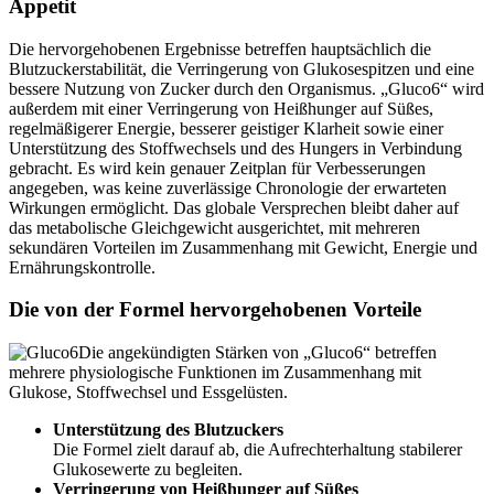
Die hervorgehobenen Ergebnisse betreffen hauptsächlich die
Blutzuckerstabilität, die Verringerung von Glukosespitzen und eine
bessere Nutzung von Zucker durch den Organismus. „Gluco6“ wird
außerdem mit einer Verringerung von Heißhunger auf Süßes,
regelmäßigerer Energie, besserer geistiger Klarheit sowie einer
Unterstützung des Stoffwechsels und des Hungers in Verbindung
gebracht. Es wird kein genauer Zeitplan für Verbesserungen
angegeben, was keine zuverlässige Chronologie der erwarteten
Wirkungen ermöglicht. Das globale Versprechen bleibt daher auf
das metabolische Gleichgewicht ausgerichtet, mit mehreren
sekundären Vorteilen im Zusammenhang mit Gewicht, Energie und
Ernährungskontrolle.
Die von der Formel hervorgehobenen Vorteile
Die angekündigten Stärken von „Gluco6“ betreffen
mehrere physiologische Funktionen im Zusammenhang mit
Glukose, Stoffwechsel und Essgelüsten.
Unterstützung des Blutzuckers
Die Formel zielt darauf ab, die Aufrechterhaltung stabilerer
Glukosewerte zu begleiten.
Verringerung von Heißhunger auf Süßes
Die angekündigte Wirkung auf das Verlangen nach Zucker