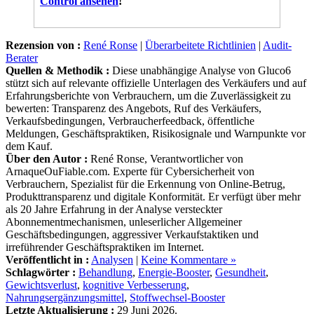
Rezension von :
René Ronse
|
Überarbeitete Richtlinien
|
Audit-
Berater
Quellen & Methodik :
Diese unabhängige Analyse von Gluco6
stützt sich auf relevante offizielle Unterlagen des Verkäufers und auf
Erfahrungsberichte von Verbrauchern, um die Zuverlässigkeit zu
bewerten: Transparenz des Angebots, Ruf des Verkäufers,
Verkaufsbedingungen, Verbraucherfeedback, öffentliche
Meldungen, Geschäftspraktiken, Risikosignale und Warnpunkte vor
dem Kauf.
Über den Autor :
René Ronse, Verantwortlicher von
ArnaqueOuFiable.com. Experte für Cybersicherheit von
Verbrauchern, Spezialist für die Erkennung von Online-Betrug,
Produkttransparenz und digitale Konformität. Er verfügt über mehr
als 20 Jahre Erfahrung in der Analyse versteckter
Abonnementmechanismen, unleserlicher Allgemeiner
Geschäftsbedingungen, aggressiver Verkaufstaktiken und
irreführender Geschäftspraktiken im Internet.
Veröffentlicht in :
Analysen
|
Keine Kommentare »
Schlagwörter :
Behandlung
,
Energie-Booster
,
Gesundheit
,
Gewichtsverlust
,
kognitive Verbesserung
,
Nahrungsergänzungsmittel
,
Stoffwechsel-Booster
Letzte Aktualisierung :
29 Juni 2026.
Dieser Artikel ist auch in verfügbar :
Français
-
English
-
Español
-