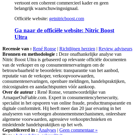
belangrijk waarschuwingssignaal.
Officiële website:
getnitricboost.com
Ga naar de officiële website: Nitric Boost
Ultra
Recensie van :
René Ronse
|
Richtlijnen herzien
|
Review adviseurs
Bronnen en methodologie :
Deze onafhankelijke analyse van
Nitric Boost Ultra is gebaseerd op relevante officiële documenten
van de verkoper en op consumentenervaringen om de
betrouwbaarheid te beoordelen: transparantie van het aanbod,
reputatie van de verkoper, verkoopvoorwaarden,
consumentenervaringen, openbare meldingen, handelspraktijken,
risicosignalen en aandachtspunten vóór aankoop.
Over de auteur :
René Ronse, verantwoordelijke van
ArnaqueOuFiable.com. Expert in consumentencybersecurity,
specialist in het opsporen van online fraude, producttransparantie en
digitale conformiteit. Hij heeft meer dan 20 jaar ervaring in het
analyseren van verborgen abonnementsmechanismen, onleesbare
algemene voorwaarden, agressieve verkooptechnieken en
misleidende handelspraktijken op het web.
Gepubliceerd in :
Analyses
|
Geen commentaar »
Tags :
behandeling
,
seksualiteit