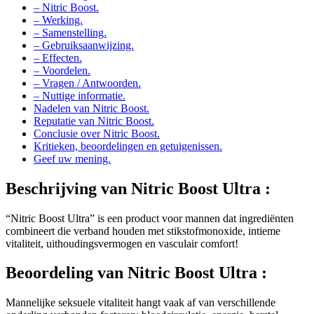
– Werking.
– Samenstelling.
– Gebruiksaanwijzing.
– Effecten.
– Voordelen.
– Vragen / Antwoorden.
– Nuttige informatie.
Nadelen van Nitric Boost.
Reputatie van Nitric Boost.
Conclusie over Nitric Boost.
Kritieken, beoordelingen en getuigenissen.
Geef uw mening.
Beschrijving van
Nitric Boost Ultra :
“Nitric Boost Ultra” is een product voor mannen dat ingrediënten
combineert die verband houden met stikstofmonoxide, intieme
vitaliteit, uithoudingsvermogen en vasculair comfort!
Beoordeling van
Nitric Boost Ultra :
Mannelijke seksuele vitaliteit hangt vaak af van verschillende
onderling verbonden factoren: bloedcirculatie, energie, herstel,