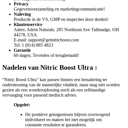
Gegevensverzameling en marketingcommunicatie!
Naleving
Productie in de VS, GMP en inspecties door derden!
Klantenservice
Adres: Adem Naturals, 285 Northeast Ave Tallmadge, OH
44278, USA.
E-mail: support@getnitricboost.com
Tel: 1 (814) 885 4823
Garantie
60 dagen, Tevreden of terugbetaald!
Nadelen van
Nitric Boost Ultra :
“Nitric Boost Ultra” kan passen binnen een benadering ter
ondersteuning van de mannelijke vitaliteit, maar mag niet worden
gezien als een wonderoplossing noch als een zelfstandige
vervanging voor passend medisch advies.
Opgelet:
De positieve getuigenissen blijven overwegend
individueel en maken het niet mogelijk om
constante resultaten te garanderen.
De exacte doseringen van de ingrediënten zijn