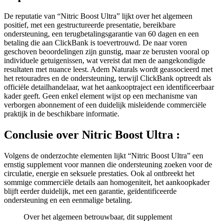
De reputatie van “Nitric Boost Ultra” lijkt over het algemeen
positief, met een gestructureerde presentatie, bereikbare
ondersteuning, een terugbetalingsgarantie van 60 dagen en een
betaling die aan ClickBank is toevertrouwd. De naar voren
geschoven beoordelingen zijn gunstig, maar ze berusten vooral op
individuele getuigenissen, wat vereist dat men de aangekondigde
resultaten met nuance leest. Adem Naturals wordt geassocieerd met
het retouradres en de ondersteuning, terwijl ClickBank optreedt als
officiële detailhandelaar, wat het aankooptraject een identificeerbaar
kader geeft. Geen enkel element wijst op een mechanisme van
verborgen abonnement of een duidelijk misleidende commerciële
praktijk in de beschikbare informatie.
Conclusie over
Nitric Boost Ultra :
Volgens de onderzochte elementen lijkt “Nitric Boost Ultra” een
ernstig supplement voor mannen die ondersteuning zoeken voor de
circulatie, energie en seksuele prestaties. Ook al ontbreekt het
sommige commerciële details aan homogeniteit, het aankoopkader
blijft eerder duidelijk, met een garantie, geïdentificeerde
ondersteuning en een eenmalige betaling.
Over het algemeen betrouwbaar, dit supplement
vertoont een coherent commercieel kader en geen