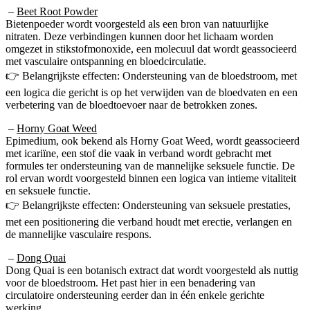
Bietenpoeder wordt voorgesteld als een bron van natuurlijke
nitraten. Deze verbindingen kunnen door het lichaam worden
omgezet in stikstofmonoxide, een molecuul dat wordt geassocieerd
met vasculaire ontspanning en bloedcirculatie.
👉 Belangrijkste effecten: Ondersteuning van de bloedstroom, met
een logica die gericht is op het verwijden van de bloedvaten en een
verbetering van de bloedtoevoer naar de betrokken zones.
–
Horny Goat Weed
Epimedium, ook bekend als Horny Goat Weed, wordt geassocieerd
met icariïne, een stof die vaak in verband wordt gebracht met
formules ter ondersteuning van de mannelijke seksuele functie. De
rol ervan wordt voorgesteld binnen een logica van intieme vitaliteit
en seksuele functie.
👉 Belangrijkste effecten: Ondersteuning van seksuele prestaties,
met een positionering die verband houdt met erectie, verlangen en
de mannelijke vasculaire respons.
–
Dong Quai
Dong Quai is een botanisch extract dat wordt voorgesteld als nuttig
voor de bloedstroom. Het past hier in een benadering van
circulatoire ondersteuning eerder dan in één enkele gerichte
werking.
👉 Belangrijkste effecten: Vult de vasculaire oriëntatie van het