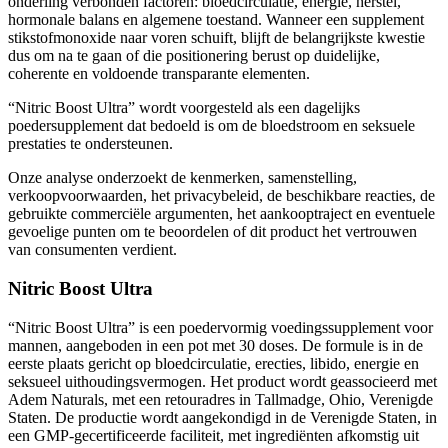
hormonale balans en algemene toestand. Wanneer een supplement
stikstofmonoxide naar voren schuift, blijft de belangrijkste kwestie
dus om na te gaan of die positionering berust op duidelijke,
coherente en voldoende transparante elementen.
“Nitric Boost Ultra” wordt voorgesteld als een dagelijks
poedersupplement dat bedoeld is om de bloedstroom en seksuele
prestaties te ondersteunen.
Onze analyse onderzoekt de kenmerken, samenstelling,
verkoopvoorwaarden, het privacybeleid, de beschikbare reacties, de
gebruikte commerciële argumenten, het aankooptraject en eventuele
gevoelige punten om te beoordelen of dit product het vertrouwen
van consumenten verdient.
Nitric Boost Ultra
“Nitric Boost Ultra” is een poedervormig voedingssupplement voor
mannen, aangeboden in een pot met 30 doses. De formule is in de
eerste plaats gericht op bloedcirculatie, erecties, libido, energie en
seksueel uithoudingsvermogen. Het product wordt geassocieerd met
Adem Naturals, met een retouradres in Tallmadge, Ohio, Verenigde
Staten. De productie wordt aangekondigd in de Verenigde Staten, in
een GMP-gecertificeerde faciliteit, met ingrediënten afkomstig uit
zowel de Verenigde Staten als andere landen. De formule wordt ook