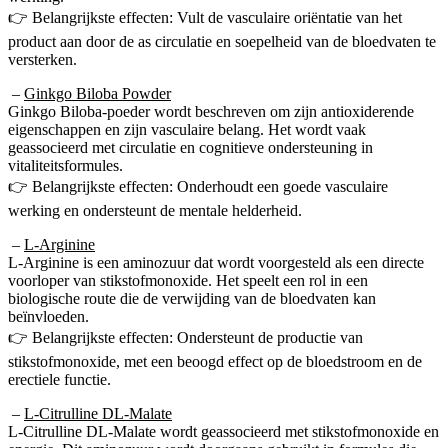
product aan door de as circulatie en soepelheid van de bloedvaten te
versterken.
–
Ginkgo Biloba Powder
Ginkgo Biloba-poeder wordt beschreven om zijn antioxiderende
eigenschappen en zijn vasculaire belang. Het wordt vaak
geassocieerd met circulatie en cognitieve ondersteuning in
vitaliteitsformules.
👉 Belangrijkste effecten: Onderhoudt een goede vasculaire
werking en ondersteunt de mentale helderheid.
–
L-Arginine
L-Arginine is een aminozuur dat wordt voorgesteld als een directe
voorloper van stikstofmonoxide. Het speelt een rol in een
biologische route die de verwijding van de bloedvaten kan
beïnvloeden.
👉 Belangrijkste effecten: Ondersteunt de productie van
stikstofmonoxide, met een beoogd effect op de bloedstroom en de
erectiele functie.
–
L-Citrulline DL-Malate
L-Citrulline DL-Malate wordt geassocieerd met stikstofmonoxide en
energie. Dit aminozuur wordt doorgaans gebruikt in formules die