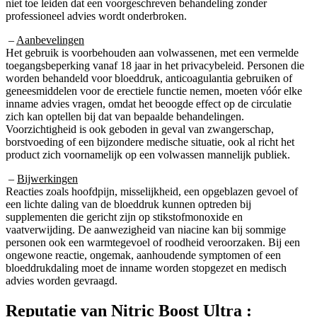
professioneel advies wordt onderbroken.
–
Aanbevelingen
Het gebruik is voorbehouden aan volwassenen, met een vermelde
toegangsbeperking vanaf 18 jaar in het privacybeleid. Personen die
worden behandeld voor bloeddruk, anticoagulantia gebruiken of
geneesmiddelen voor de erectiele functie nemen, moeten vóór elke
inname advies vragen, omdat het beoogde effect op de circulatie
zich kan optellen bij dat van bepaalde behandelingen.
Voorzichtigheid is ook geboden in geval van zwangerschap,
borstvoeding of een bijzondere medische situatie, ook al richt het
product zich voornamelijk op een volwassen mannelijk publiek.
–
Bijwerkingen
Reacties zoals hoofdpijn, misselijkheid, een opgeblazen gevoel of
een lichte daling van de bloeddruk kunnen optreden bij
supplementen die gericht zijn op stikstofmonoxide en
vaatverwijding. De aanwezigheid van niacine kan bij sommige
personen ook een warmtegevoel of roodheid veroorzaken. Bij een
ongewone reactie, ongemak, aanhoudende symptomen of een
bloeddrukdaling moet de inname worden stopgezet en medisch
advies worden gevraagd.
Reputatie van
Nitric Boost Ultra :