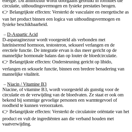
circulatie, uithoudingsvermogen en fysieke prestaties beogen.
👉 Belangrijkste effecten: Versterkt de vasculaire en energetische as
van het product binnen een logica van uithoudingsvermogen en
fysieke beschikbaarheid.
–
D-Aspartic Acid
D-asparaginezuur wordt voorgesteld als verbonden met
luteïniserend hormoon, testosteron, seksueel verlangen en de
erectiele functie. De integratie ervan is dus meer gericht op de
mannelijke hormonale balans dan op louter de bloedcirculatie.
👉 Belangrijkste effecten: Ondersteuning gericht op libido,
verlangen en seksuele functie, binnen een bredere benadering van
mannelijke vitaliteit.
–
Niacin / Vitamine B3
Niacine, of vitamine B3, wordt voorgesteld als gunstig voor de
circulatie en de verwijding van de bloedvaten. Ze staat er ook om
bekend bij sommige gevoelige personen een warmtegevoel of
roodheid te kunnen veroorzaken.
👉 Belangrijkste effecten: Versterkt de circulatoire oriëntatie van het
product en vult de ingrediënten aan die verband houden met
vaatverwijding.
Het geheel vormt een samenstelling die coherent is met de