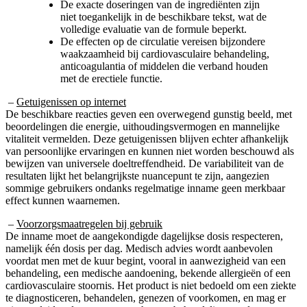
niet toegankelijk in de beschikbare tekst, wat de
volledige evaluatie van de formule beperkt.
De effecten op de circulatie vereisen bijzondere
waakzaamheid bij cardiovasculaire behandeling,
anticoagulantia of middelen die verband houden
met de erectiele functie.
–
Getuigenissen op internet
De beschikbare reacties geven een overwegend gunstig beeld, met
beoordelingen die energie, uithoudingsvermogen en mannelijke
vitaliteit vermelden. Deze getuigenissen blijven echter afhankelijk
van persoonlijke ervaringen en kunnen niet worden beschouwd als
bewijzen van universele doeltreffendheid. De variabiliteit van de
resultaten lijkt het belangrijkste nuancepunt te zijn, aangezien
sommige gebruikers ondanks regelmatige inname geen merkbaar
effect kunnen waarnemen.
–
Voorzorgsmaatregelen bij gebruik
De inname moet de aangekondigde dagelijkse dosis respecteren,
namelijk één dosis per dag. Medisch advies wordt aanbevolen
voordat men met de kuur begint, vooral in aanwezigheid van een
behandeling, een medische aandoening, bekende allergieën of een
cardiovasculaire stoornis. Het product is niet bedoeld om een ziekte
te diagnosticeren, behandelen, genezen of voorkomen, en mag er
niet toe leiden dat een voorgeschreven behandeling zonder