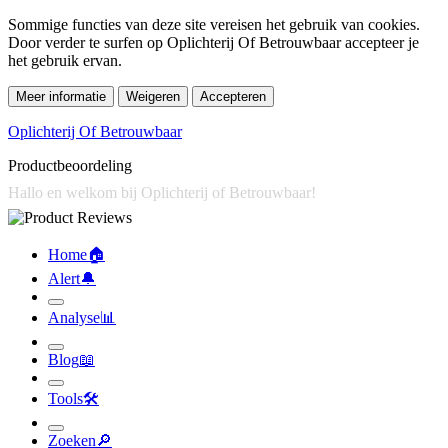
Sommige functies van deze site vereisen het gebruik van cookies.
Door verder te surfen op Oplichterij Of Betrouwbaar accepteer je
het gebruik ervan.
Meer informatie
Weigeren
Accepteren
Oplichterij Of Betrouwbaar
Productbeoordeling
Home
🏠︎
Alert
🔔︎
Analyse
📊︎
Blog
📖︎
Tools
🛠︎
Zoeken
🔎︎