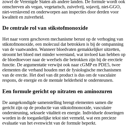
omschreven als vegan, vegetarisch, zuivelvrij, sojavrij, niet-GGO,
niet-verslavend en onderworpen aan inspecties door derden voor
kwaliteit en zuiverheid.
De centrale rol van stikstofmonoxide
Het naar voren geschoven mechanisme berust op de verhoging van
stikstofmonoxide, een molecuul dat betrokken is bij de ontspanning
van de vaatwanden. Wanneer bloedvaten gemakkelijker uitzetten,
stroomt het bloed met minder weerstand, wat invloed kan hebben op
de bloedtoevoer naar de weefsels die betrokken zijn bij de erectiele
functie. De argumentatie verwijst ook naar cGMP en PDE5, twee
elementen die verband houden met de fysiologische mechanismen
van de erectie. Het doel van dit product is dus om de vasculaire
respons, de energie en de mentale helderheid te ondersteunen.
Een formule gericht op nitraten en aminozuren
De aangekondigde samenstelling brengt elementen samen die
gericht zijn op de productie van stikstofmonoxide, vasculaire
ondersteuning, seksuele vitaliteit en energie. Individuele doseringen
worden in de toegankelijke tekst niet vermeld, wat een precieze
evaluatie van het evenwicht van de formule beperkt.
–
Beet Root Powder