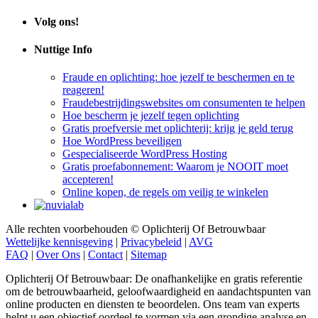
Volg ons!
Nuttige Info
Fraude en oplichting: hoe jezelf te beschermen en te
reageren!
Fraudebestrijdingswebsites om consumenten te helpen
Hoe bescherm je jezelf tegen oplichting
Gratis proefversie met oplichterij: krijg je geld terug
Hoe WordPress beveiligen
Gespecialiseerde WordPress Hosting
Gratis proefabonnement: Waarom je NOOIT moet
accepteren!
Online kopen, de regels om veilig te winkelen
Alle rechten voorbehouden © Oplichterij Of Betrouwbaar
Wettelijke kennisgeving
|
Privacybeleid
|
AVG
FAQ
|
Over Ons
|
Contact
|
Sitemap
Oplichterij Of Betrouwbaar: De onafhankelijke en gratis referentie
om de betrouwbaarheid, geloofwaardigheid en aandachtspunten van
online producten en diensten te beoordelen. Ons team van experts
helpt u een objectief oordeel te vormen via een grondige analyse en
authentieke getuigenissen.