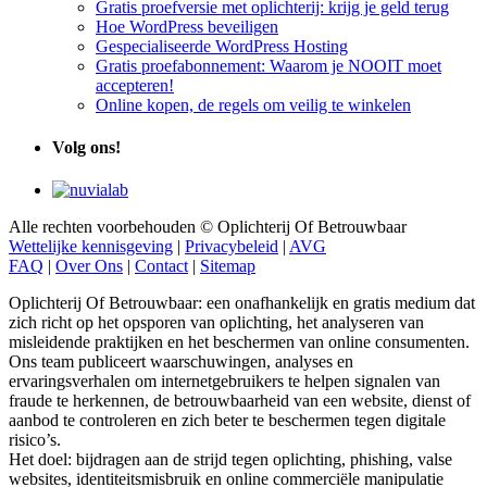
Gratis proefversie met oplichterij: krijg je geld terug
Hoe WordPress beveiligen
Gespecialiseerde WordPress Hosting
Gratis proefabonnement: Waarom je NOOIT moet
accepteren!
Online kopen, de regels om veilig te winkelen
Volg ons!
Alle rechten voorbehouden © Oplichterij Of Betrouwbaar
Wettelijke kennisgeving
|
Privacybeleid
|
AVG
FAQ
|
Over Ons
|
Contact
|
Sitemap
Oplichterij Of Betrouwbaar: een onafhankelijk en gratis medium dat
zich richt op het opsporen van oplichting, het analyseren van
misleidende praktijken en het beschermen van online consumenten.
Ons team publiceert waarschuwingen, analyses en
ervaringsverhalen om internetgebruikers te helpen signalen van
fraude te herkennen, de betrouwbaarheid van een website, dienst of
aanbod te controleren en zich beter te beschermen tegen digitale
risico’s.
Het doel: bijdragen aan de strijd tegen oplichting, phishing, valse
websites, identiteitsmisbruik en online commerciële manipulatie