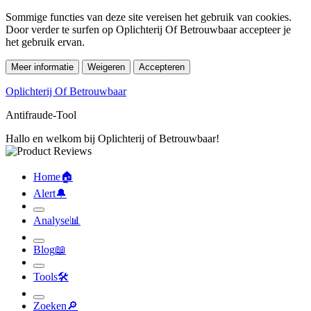
Sommige functies van deze site vereisen het gebruik van cookies.
Door verder te surfen op Oplichterij Of Betrouwbaar accepteer je
het gebruik ervan.
Meer informatie
Weigeren
Accepteren
Oplichterij Of Betrouwbaar
Antifraude-Tool
Hallo en welkom bij Oplichterij of Betrouwbaar!
Home
🏠︎
Alert
🔔︎
Analyse
📊︎
Blog
📖︎
Tools
🛠︎
Zoeken
🔎︎