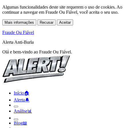
Algumas funcionalidades deste site requerem o uso de cookies. Ao
continuar a navegar em Fraude Ou Fiável, você aceita o seu uso.
Mais informações
Recusar
Aceitar
Fraude Ou Fiável
Alerta Anti-Burla
Olá e bem-vindo ao Fraude Ou Fiável.
Início
🏠︎
Alerta
🔔︎
Análise
📊︎
Blog
📖︎