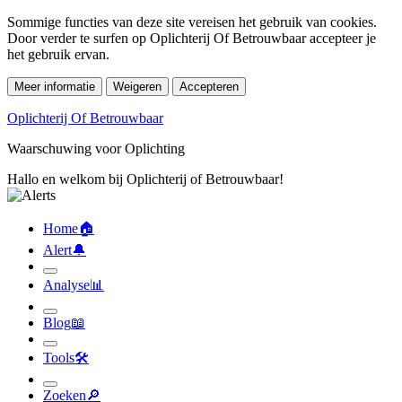
Sommige functies van deze site vereisen het gebruik van cookies.
Door verder te surfen op Oplichterij Of Betrouwbaar accepteer je
het gebruik ervan.
Meer informatie
Weigeren
Accepteren
Oplichterij Of Betrouwbaar
Waarschuwing voor Oplichting
Hallo en welkom bij Oplichterij of Betrouwbaar!
Home
🏠︎
Alert
🔔︎
Analyse
📊︎
Blog
📖︎
Tools
🛠︎
Zoeken
🔎︎