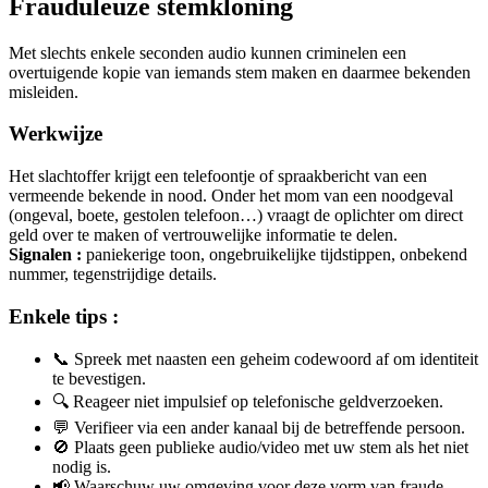
Frauduleuze stemkloning
Met slechts enkele seconden audio kunnen criminelen een
overtuigende kopie van iemands stem maken en daarmee bekenden
misleiden.
Werkwijze
Het slachtoffer krijgt een telefoontje of spraakbericht van een
vermeende bekende in nood. Onder het mom van een noodgeval
(ongeval, boete, gestolen telefoon…) vraagt de oplichter om direct
geld over te maken of vertrouwelijke informatie te delen.
Signalen :
paniekerige toon, ongebruikelijke tijdstippen, onbekend
nummer, tegenstrijdige details.
Enkele tips :
📞 Spreek met naasten een geheim codewoord af om identiteit
te bevestigen.
🔍 Reageer niet impulsief op telefonische geldverzoeken.
💬 Verifieer via een ander kanaal bij de betreffende persoon.
🚫 Plaats geen publieke audio/video met uw stem als het niet
nodig is.
📢 Waarschuw uw omgeving voor deze vorm van fraude.