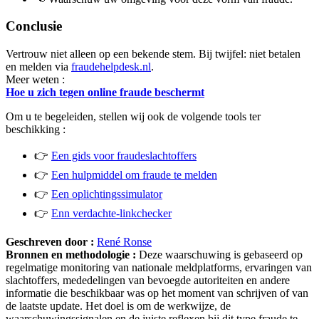
Conclusie
Vertrouw niet alleen op een bekende stem. Bij twijfel: niet betalen
en melden via
fraudehelpdesk.nl
.
Meer weten :
Hoe u zich tegen online fraude beschermt
Om u te begeleiden, stellen wij ook de volgende tools ter
beschikking :
👉
Een gids voor fraudeslachtoffers
👉
Een hulpmiddel om fraude te melden
👉
Een oplichtingssimulator
👉
Enn verdachte-linkchecker
Geschreven door :
René Ronse
Bronnen en methodologie :
Deze waarschuwing is gebaseerd op
regelmatige monitoring van nationale meldplatforms, ervaringen van
slachtoffers, mededelingen van bevoegde autoriteiten en andere
informatie die beschikbaar was op het moment van schrijven of van
de laatste update. Het doel is om de werkwijze, de
waarschuwingssignalen en de juiste reflexen bij dit type fraude te