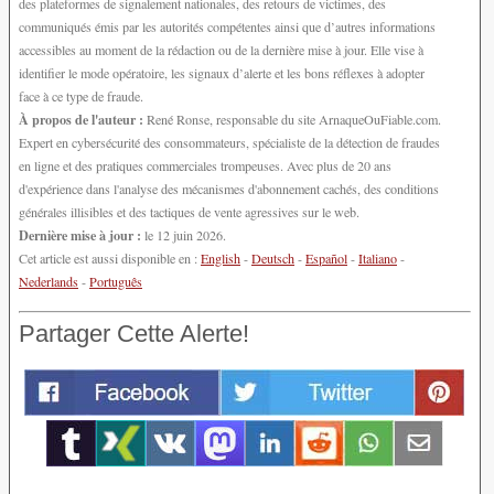
des plateformes de signalement nationales, des retours de victimes, des
communiqués émis par les autorités compétentes ainsi que d’autres informations
accessibles au moment de la rédaction ou de la dernière mise à jour. Elle vise à
identifier le mode opératoire, les signaux d’alerte et les bons réflexes à adopter
face à ce type de fraude.
À propos de l'auteur :
René Ronse, responsable du site ArnaqueOuFiable.com.
Expert en cybersécurité des consommateurs, spécialiste de la détection de fraudes
en ligne et des pratiques commerciales trompeuses. Avec plus de 20 ans
d'expérience dans l'analyse des mécanismes d'abonnement cachés, des conditions
générales illisibles et des tactiques de vente agressives sur le web.
Dernière mise à jour :
le 12 juin 2026.
Cet article est aussi disponible en :
English
-
Deutsch
-
Español
-
Italiano
-
Nederlands
-
Português
Partager Cette Alerte!