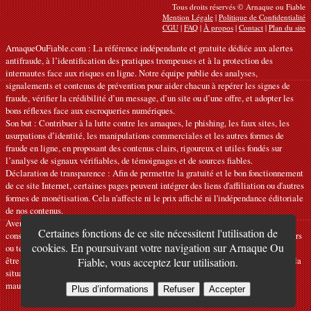
Tous droits réservés © Arnaque ou Fiable
Mention Légale
|
Politique de Confidentialité
CGU
|
FAQ
|
À propos
|
Contact
|
Plan du site
ArnaqueOuFiable.com : La référence indépendante et gratuite dédiée aux alertes
antifraude, à l’identification des pratiques trompeuses et à la protection des
internautes face aux risques en ligne. Notre équipe publie des analyses,
signalements et contenus de prévention pour aider chacun à repérer les signes de
fraude, vérifier la crédibilité d’un message, d’un site ou d’une offre, et adopter les
bons réflexes face aux escroqueries numériques.
Son but : Contribuer à la lutte contre les arnaques, le phishing, les faux sites, les
usurpations d’identité, les manipulations commerciales et les autres formes de
fraude en ligne, en proposant des contenus clairs, rigoureux et utiles fondés sur
l’analyse de signaux vérifiables, de témoignages et de sources fiables.
Déclaration de transparence : Afin de permettre la gratuité et le bon fonctionnement
de ce site Internet, certaines pages peuvent intégrer des liens d'affiliation ou d'autres
formes de monétisation. Cela n'affecte ni le prix affiché ni l'indépendance éditoriale
de nos contenus.
Avertissements : Nos articles ont une vocation informative et préventive et ne
Certaines fonctions de ce site nécessitent l'utilisation de
constituent ni des recommandations officielles ni des conseils juridiques, financiers
cookies. En poursuivant votre navigation sur Arnaque Ou
ou techniques personnalisés. Les informations fournies sont indicatives et doivent
être vérifiées auprès des organismes, services ou interlocuteurs compétents selon la
Fiable, vous acceptez leur utilisation.
situation. Nous déclinons toute responsabilité en cas d'erreur, d'omission ou de
mauvaise utilisation. Si vous constatez une inexactitude, veuillez
nous contacter
.
Plus d’informations
Refuser
Accepter