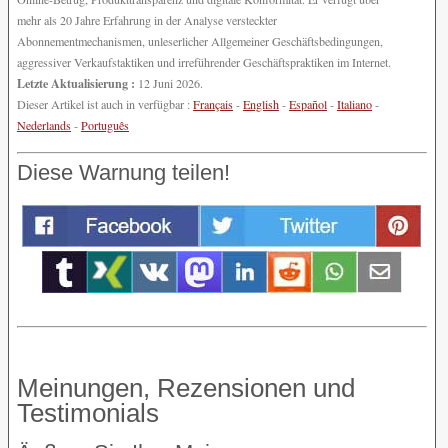
mehr als 20 Jahre Erfahrung in der Analyse versteckter
Abonnementmechanismen, unleserlicher Allgemeiner Geschäftsbedingungen,
aggressiver Verkaufstaktiken und irreführender Geschäftspraktiken im Internet.
Letzte Aktualisierung :
12 Juni 2026.
Dieser Artikel ist auch in verfügbar :
Français
-
English
-
Español
-
Italiano
-
Nederlands
-
Português
Diese Warnung teilen!
Meinungen, Rezensionen und
Testimonials