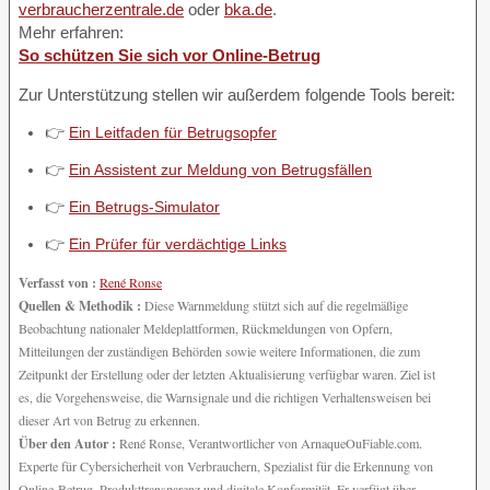
verbraucherzentrale.de
oder
bka.de
.
Mehr erfahren:
So schützen Sie sich vor Online-Betrug
Zur Unterstützung stellen wir außerdem folgende Tools bereit:
👉
Ein Leitfaden für Betrugsopfer
👉
Ein Assistent zur Meldung von Betrugsfällen
👉
Ein Betrugs-Simulator
👉
Ein Prüfer für verdächtige Links
Verfasst von :
René Ronse
Quellen & Methodik :
Diese Warnmeldung stützt sich auf die regelmäßige
Beobachtung nationaler Meldeplattformen, Rückmeldungen von Opfern,
Mitteilungen der zuständigen Behörden sowie weitere Informationen, die zum
Zeitpunkt der Erstellung oder der letzten Aktualisierung verfügbar waren. Ziel ist
es, die Vorgehensweise, die Warnsignale und die richtigen Verhaltensweisen bei
dieser Art von Betrug zu erkennen.
Über den Autor :
René Ronse, Verantwortlicher von ArnaqueOuFiable.com.
Experte für Cybersicherheit von Verbrauchern, Spezialist für die Erkennung von
Online-Betrug, Produkttransparenz und digitale Konformität. Er verfügt über