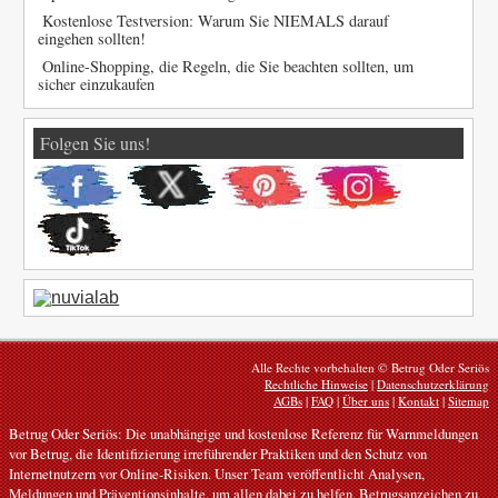
Kostenlose Testversion: Warum Sie NIEMALS darauf
eingehen sollten!
Online-Shopping, die Regeln, die Sie beachten sollten, um
sicher einzukaufen
Folgen Sie uns!
Alle Rechte vorbehalten © Betrug Oder Seriös
Rechtliche Hinweise
|
Datenschutzerklärung
AGBs
|
FAQ
|
Über uns
|
Kontakt
|
Sitemap
Betrug Oder Seriös: Die unabhängige und kostenlose Referenz für Warnmeldungen
vor Betrug, die Identifizierung irreführender Praktiken und den Schutz von
Internetnutzern vor Online-Risiken. Unser Team veröffentlicht Analysen,
Meldungen und Präventionsinhalte, um allen dabei zu helfen, Betrugsanzeichen zu