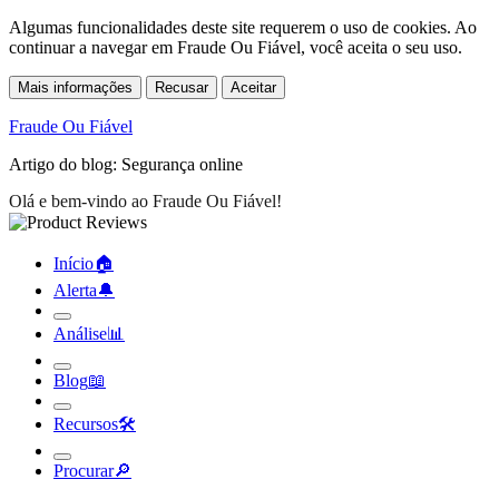
Algumas funcionalidades deste site requerem o uso de cookies. Ao
continuar a navegar em Fraude Ou Fiável, você aceita o seu uso.
Mais informações
Recusar
Aceitar
Fraude Ou Fiável
Artigo do blog: Segurança online
Início
🏠︎
Alerta
🔔︎
Análise
📊︎
Blog
📖︎
Recursos
🛠︎
Procurar
🔎︎
Fraude Ou Fiável
»