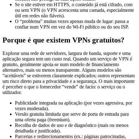
ou sem VPN (o VPN acrescenta uma camada, especialmente
útil em redes não fiáveis).
O “problema” muitas vezes apenas muda de lugar: passa a
confiar num VPN em vez do Wi-Fi público ou do seu ISP.
Porque é que existem VPNs gratuitos?
Explorar uma rede de servidores, largura de banda, suporte e uma
aplicação segura tem um custo real. Quando um serviço de VPN é
gratuito, geralmente apoia-se num modelo de financiamento
alternativo, mais ou menos transparente. Alguns modelos são
“aceitáveis” se estiverem claramente explicados; outros representam
um risco direto para a privacidade e a segurança. O mais importante
é perceber o que o fornecedor “vende” de facto: o serviço ou o
utilizador.
Publicidade integrada na aplicação (por vezes agressiva, por
vezes moderada).
Versão gratuita limitada que serve de porta de entrada para
uma oferta paga (freemium).
Recolha de dados de uso e de diagnóstico (mais ou menos
detalhada e justificada).
Parcerias e redirecionamentos (ex.: páginas patrocinadas,
ofertas de “segurança”, extensões, etc.).