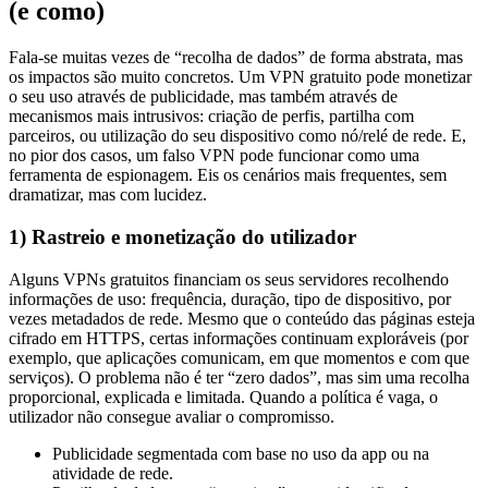
Fala-se muitas vezes de “recolha de dados” de forma abstrata, mas
os impactos são muito concretos. Um VPN gratuito pode monetizar
o seu uso através de publicidade, mas também através de
mecanismos mais intrusivos: criação de perfis, partilha com
parceiros, ou utilização do seu dispositivo como nó/relé de rede. E,
no pior dos casos, um falso VPN pode funcionar como uma
ferramenta de espionagem. Eis os cenários mais frequentes, sem
dramatizar, mas com lucidez.
1) Rastreio e monetização do utilizador
Alguns VPNs gratuitos financiam os seus servidores recolhendo
informações de uso: frequência, duração, tipo de dispositivo, por
vezes metadados de rede. Mesmo que o conteúdo das páginas esteja
cifrado em HTTPS, certas informações continuam exploráveis (por
exemplo, que aplicações comunicam, em que momentos e com que
serviços). O problema não é ter “zero dados”, mas sim uma recolha
proporcional, explicada e limitada. Quando a política é vaga, o
utilizador não consegue avaliar o compromisso.
Publicidade segmentada com base no uso da app ou na
atividade de rede.
Partilha de dados com “parceiros” pouco identificados.