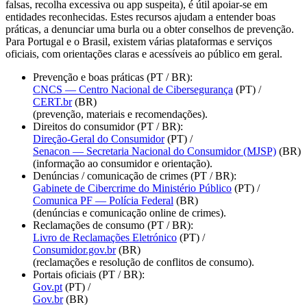
entidades reconhecidas. Estes recursos ajudam a entender boas
práticas, a denunciar uma burla ou a obter conselhos de prevenção.
Para Portugal e o Brasil, existem várias plataformas e serviços
oficiais, com orientações claras e acessíveis ao público em geral.
Prevenção e boas práticas (PT / BR):
CNCS — Centro Nacional de Cibersegurança
(PT) /
CERT.br
(BR)
(prevenção, materiais e recomendações).
Direitos do consumidor (PT / BR):
Direção-Geral do Consumidor
(PT) /
Senacon — Secretaria Nacional do Consumidor (MJSP)
(BR)
(informação ao consumidor e orientação).
Denúncias / comunicação de crimes (PT / BR):
Gabinete de Cibercrime do Ministério Público
(PT) /
Comunica PF — Polícia Federal
(BR)
(denúncias e comunicação online de crimes).
Reclamações de consumo (PT / BR):
Livro de Reclamações Eletrónico
(PT) /
Consumidor.gov.br
(BR)
(reclamações e resolução de conflitos de consumo).
Portais oficiais (PT / BR):
Gov.pt
(PT) /
Gov.br
(BR)
(orientação e acesso a serviços públicos).