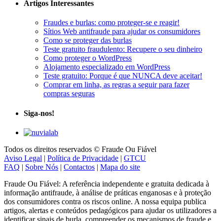
Fraudes e burlas: como proteger-se e reagir!
Sítios Web antifraude para ajudar os consumidores
Como se proteger das burlas
Teste gratuito fraudulento: Recupere o seu dinheiro
Como proteger o WordPress
Alojamento especializado em WordPress
Teste gratuito: Porque é que NUNCA deve aceitar!
Comprar em linha, as regras a seguir para fazer
compras seguras
Siga-nos!
Todos os direitos reservados © Fraude Ou Fiável
Aviso Legal
|
Política de Privacidade
|
GTCU
FAQ
|
Sobre Nós
|
Contactos
|
Mapa do site
Fraude Ou Fiável: A referência independente e gratuita dedicada à
informação antifraude, à análise de práticas enganosas e à proteção
dos consumidores contra os riscos online. A nossa equipa publica
artigos, alertas e conteúdos pedagógicos para ajudar os utilizadores a
identificar sinais de burla, compreender os mecanismos de fraude e
adotar os reflexos corretos perante as burlas digitais.