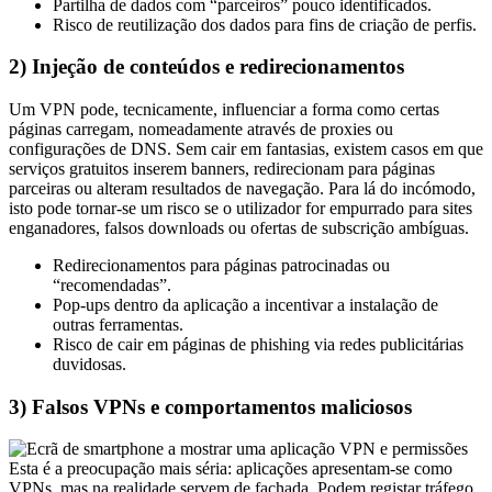
Risco de reutilização dos dados para fins de criação de perfis.
2) Injeção de conteúdos e redirecionamentos
Um VPN pode, tecnicamente, influenciar a forma como certas
páginas carregam, nomeadamente através de proxies ou
configurações de DNS. Sem cair em fantasias, existem casos em que
serviços gratuitos inserem banners, redirecionam para páginas
parceiras ou alteram resultados de navegação. Para lá do incómodo,
isto pode tornar-se um risco se o utilizador for empurrado para sites
enganadores, falsos downloads ou ofertas de subscrição ambíguas.
Redirecionamentos para páginas patrocinadas ou
“recomendadas”.
Pop-ups dentro da aplicação a incentivar a instalação de
outras ferramentas.
Risco de cair em páginas de phishing via redes publicitárias
duvidosas.
3) Falsos VPNs e comportamentos maliciosos
Esta é a preocupação mais séria: aplicações apresentam-se como
VPNs, mas na realidade servem de fachada. Podem registar tráfego,
empurrar software indesejado, ou explorar o dispositivo como ponto