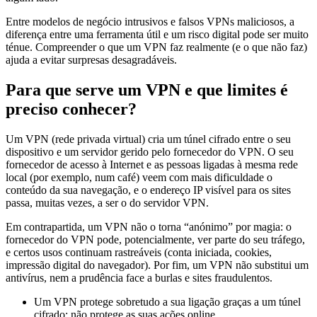
Entre modelos de negócio intrusivos e falsos VPNs maliciosos, a
diferença entre uma ferramenta útil e um risco digital pode ser muito
ténue. Compreender o que um VPN faz realmente (e o que não faz)
ajuda a evitar surpresas desagradáveis.
Para que serve um VPN e que limites é
preciso conhecer?
Um VPN (rede privada virtual) cria um túnel cifrado entre o seu
dispositivo e um servidor gerido pelo fornecedor do VPN. O seu
fornecedor de acesso à Internet e as pessoas ligadas à mesma rede
local (por exemplo, num café) veem com mais dificuldade o
conteúdo da sua navegação, e o endereço IP visível para os sites
passa, muitas vezes, a ser o do servidor VPN.
Em contrapartida, um VPN não o torna “anónimo” por magia: o
fornecedor do VPN pode, potencialmente, ver parte do seu tráfego,
e certos usos continuam rastreáveis (conta iniciada, cookies,
impressão digital do navegador). Por fim, um VPN não substitui um
antivírus, nem a prudência face a burlas e sites fraudulentos.
Um VPN protege sobretudo a sua ligação graças a um túnel
cifrado; não protege as suas ações online.
Se o site estiver em HTTPS, o conteúdo já está cifrado, com