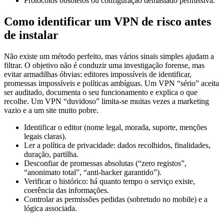
Como identificar um VPN de risco antes
de instalar
Não existe um método perfeito, mas vários sinais simples ajudam a
filtrar. O objetivo não é conduzir uma investigação forense, mas
evitar armadilhas óbvias: editores impossíveis de identificar,
promessas impossíveis e políticas ambíguas. Um VPN “sério” aceita
ser auditado, documenta o seu funcionamento e explica o que
recolhe. Um VPN “duvidoso” limita-se muitas vezes a marketing
vazio e a um site muito pobre.
Identificar o editor (nome legal, morada, suporte, menções
legais claras).
Ler a política de privacidade: dados recolhidos, finalidades,
duração, partilha.
Desconfiar de promessas absolutas (“zero registos”,
“anonimato total”, “anti-hacker garantido”).
Verificar o histórico: há quanto tempo o serviço existe,
coerência das informações.
Controlar as permissões pedidas (sobretudo no mobile) e a
lógica associada.
Boas práticas se precisar mesmo de usar