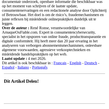
op het moment van schrijven of de laatste update,
consumentenervaringen en een redactionele analyse door Oplichterij
of Betrouwbaar. Het doel is om de risico’s, fraudemechanismen en
juiste reflexen bij misleidende onlinepraktijken duidelijk uit te
leggen.
Over de auteur :
René Ronse, verantwoordelijke van
ArnaqueOuFiable.com. Expert in consumentencybersecurity,
specialist in het opsporen van online fraude, producttransparantie en
digitale conformiteit. Hij heeft meer dan 20 jaar ervaring in het
analyseren van verborgen abonnementsmechanismen, onleesbare
algemene voorwaarden, agressieve verkooptechnieken en
misleidende handelspraktijken op het web.
Laatst update :
4 mei 2026.
Dit artikel is ook beschikbaar in :
Français
-
English
-
Deutsch
-
Español
-
Italiano
-
Português
Dit Artikel Delen!
Mailinglijst