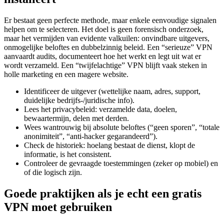
Er bestaat geen perfecte methode, maar enkele eenvoudige signalen
helpen om te selecteren. Het doel is geen forensisch onderzoek,
maar het vermijden van evidente valkuilen: onvindbare uitgevers,
onmogelijke beloftes en dubbelzinnig beleid. Een “serieuze” VPN
aanvaardt audits, documenteert hoe het werkt en legt uit wat er
wordt verzameld. Een “twijfelachtige” VPN blijft vaak steken in
holle marketing en een magere website.
Identificeer de uitgever (wettelijke naam, adres, support,
duidelijke bedrijfs-/juridische info).
Lees het privacybeleid: verzamelde data, doelen,
bewaartermijn, delen met derden.
Wees wantrouwig bij absolute beloftes (“geen sporen”, “totale
anonimiteit”, “anti-hacker gegarandeerd”).
Check de historiek: hoelang bestaat de dienst, klopt de
informatie, is het consistent.
Controleer de gevraagde toestemmingen (zeker op mobiel) en
of die logisch zijn.
Goede praktijken als je echt een gratis
VPN moet gebruiken
Soms is een gratis VPN een pragmatische keuze: eenmalige