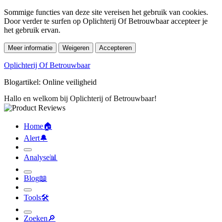
Sommige functies van deze site vereisen het gebruik van cookies.
Door verder te surfen op Oplichterij Of Betrouwbaar accepteer je
het gebruik ervan.
Meer informatie
Weigeren
Accepteren
Oplichterij Of Betrouwbaar
Blogartikel: Online veiligheid
Home
🏠︎
Alert
🔔︎
Analyse
📊︎
Blog
📖︎
Tools
🛠︎
Zoeken
🔎︎