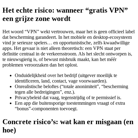
Het echte risico: wanneer “gratis VPN”
een grijze zone wordt
Het woord “VPN” wekt vertrouwen, maar het is geen officieel label
dat bescherming garandeert. In het mobiele en desktop-ecosysteem
vind je serieuze spelers… en opportunistische, zelfs kwaadwillige
apps. Het gevaar is niet alleen theoretisch: een VPN staat per
definitie centraal in de verkeersstroom. Als het slecht ontworpen is,
te nieuwsgierig is, of bewust misbruik maakt, kan het méér
problemen veroorzaken dan het oplost.
Onduidelijkheid over het bedrijf (uitgever moeilijk te
identificeren, land, contact, vage voorwaarden).
Onrealistische beloftes (“totale anonimiteit”, “bescherming
tegen alle bedreigingen”, enz.).
Privacybeleid dat vaag, tegenstrijdig of te permissief is.
Een app die buitensporige toestemmingen vraagt of extra
“bonus”-componenten toevoegt.
Concrete risico’s: wat kan er misgaan (en
hoe)
Er wordt vaak abstract gesproken over “dataverzameling”, maar de