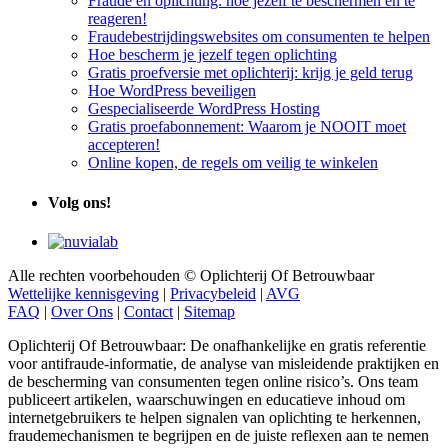
reageren!
Fraudebestrijdingswebsites om consumenten te helpen
Hoe bescherm je jezelf tegen oplichting
Gratis proefversie met oplichterij: krijg je geld terug
Hoe WordPress beveiligen
Gespecialiseerde WordPress Hosting
Gratis proefabonnement: Waarom je NOOIT moet
accepteren!
Online kopen, de regels om veilig te winkelen
Volg ons!
Alle rechten voorbehouden © Oplichterij Of Betrouwbaar
Wettelijke kennisgeving
|
Privacybeleid
|
AVG
FAQ
|
Over Ons
|
Contact
|
Sitemap
Oplichterij Of Betrouwbaar: De onafhankelijke en gratis referentie
voor antifraude-informatie, de analyse van misleidende praktijken en
de bescherming van consumenten tegen online risico’s. Ons team
publiceert artikelen, waarschuwingen en educatieve inhoud om
internetgebruikers te helpen signalen van oplichting te herkennen,
fraudemechanismen te begrijpen en de juiste reflexen aan te nemen
tegenover digitale oplichting.