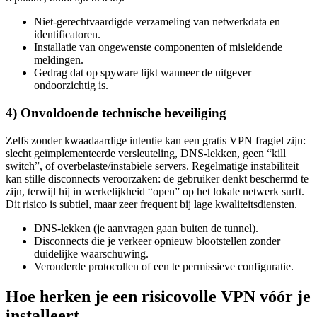
Niet-gerechtvaardigde verzameling van netwerkdata en
identificatoren.
Installatie van ongewenste componenten of misleidende
meldingen.
Gedrag dat op spyware lijkt wanneer de uitgever
ondoorzichtig is.
4) Onvoldoende technische beveiliging
Zelfs zonder kwaadaardige intentie kan een gratis VPN fragiel zijn:
slecht geïmplementeerde versleuteling, DNS-lekken, geen “kill
switch”, of overbelaste/instabiele servers. Regelmatige instabiliteit
kan stille disconnects veroorzaken: de gebruiker denkt beschermd te
zijn, terwijl hij in werkelijkheid “open” op het lokale netwerk surft.
Dit risico is subtiel, maar zeer frequent bij lage kwaliteitsdiensten.
DNS-lekken (je aanvragen gaan buiten de tunnel).
Disconnects die je verkeer opnieuw blootstellen zonder
duidelijke waarschuwing.
Verouderde protocollen of een te permissieve configuratie.
Hoe herken je een risicovolle VPN vóór je
installeert