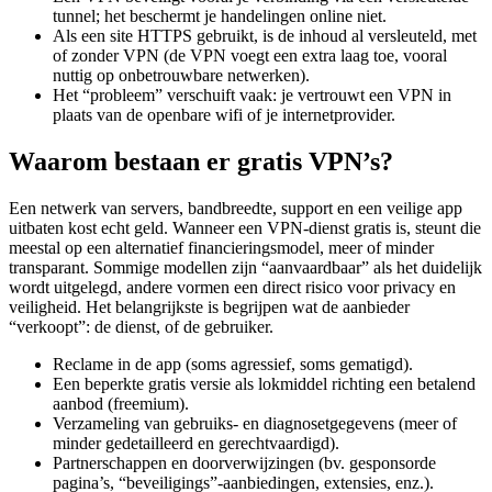
Als een site HTTPS gebruikt, is de inhoud al versleuteld, met
of zonder VPN (de VPN voegt een extra laag toe, vooral
nuttig op onbetrouwbare netwerken).
Het “probleem” verschuift vaak: je vertrouwt een VPN in
plaats van de openbare wifi of je internetprovider.
Waarom bestaan er gratis VPN’s?
Een netwerk van servers, bandbreedte, support en een veilige app
uitbaten kost echt geld. Wanneer een VPN-dienst gratis is, steunt die
meestal op een alternatief financieringsmodel, meer of minder
transparant. Sommige modellen zijn “aanvaardbaar” als het duidelijk
wordt uitgelegd, andere vormen een direct risico voor privacy en
veiligheid. Het belangrijkste is begrijpen wat de aanbieder
“verkoopt”: de dienst, of de gebruiker.
Reclame in de app (soms agressief, soms gematigd).
Een beperkte gratis versie als lokmiddel richting een betalend
aanbod (freemium).
Verzameling van gebruiks- en diagnosetgegevens (meer of
minder gedetailleerd en gerechtvaardigd).
Partnerschappen en doorverwijzingen (bv. gesponsorde
pagina’s, “beveiligings”-aanbiedingen, extensies, enz.).