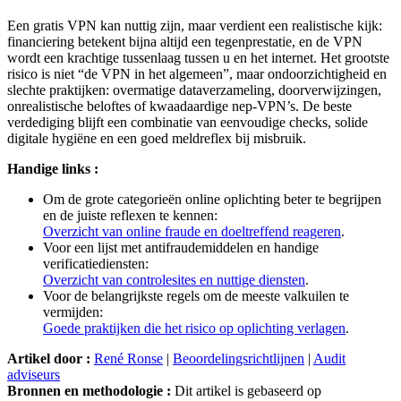
Een gratis VPN kan nuttig zijn, maar verdient een realistische kijk:
financiering betekent bijna altijd een tegenprestatie, en de VPN
wordt een krachtige tussenlaag tussen u en het internet. Het grootste
risico is niet “de VPN in het algemeen”, maar ondoorzichtigheid en
slechte praktijken: overmatige dataverzameling, doorverwijzingen,
onrealistische beloftes of kwaadaardige nep-VPN’s. De beste
verdediging blijft een combinatie van eenvoudige checks, solide
digitale hygiëne en een goed meldreflex bij misbruik.
Handige links :
Om de grote categorieën online oplichting beter te begrijpen
en de juiste reflexen te kennen:
Overzicht van online fraude en doeltreffend reageren
.
Voor een lijst met antifraudemiddelen en handige
verificatiediensten:
Overzicht van controlesites en nuttige diensten
.
Voor de belangrijkste regels om de meeste valkuilen te
vermijden:
Goede praktijken die het risico op oplichting verlagen
.
Artikel door :
René Ronse
|
Beoordelingsrichtlijnen
|
Audit
adviseurs
Bronnen en methodologie :
Dit artikel is gebaseerd op
documentair onderzoek, openbare informatie die beschikbaar was