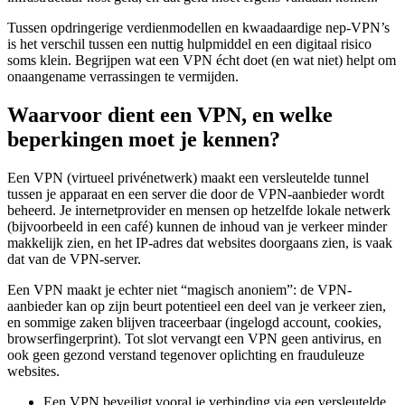
Tussen opdringerige verdienmodellen en kwaadaardige nep-VPN’s
is het verschil tussen een nuttig hulpmiddel en een digitaal risico
soms klein. Begrijpen wat een VPN écht doet (en wat niet) helpt om
onaangename verrassingen te vermijden.
Waarvoor dient een VPN, en welke
beperkingen moet je kennen?
Een VPN (virtueel privénetwerk) maakt een versleutelde tunnel
tussen je apparaat en een server die door de VPN-aanbieder wordt
beheerd. Je internetprovider en mensen op hetzelfde lokale netwerk
(bijvoorbeeld in een café) kunnen de inhoud van je verkeer minder
makkelijk zien, en het IP-adres dat websites doorgaans zien, is vaak
dat van de VPN-server.
Een VPN maakt je echter niet “magisch anoniem”: de VPN-
aanbieder kan op zijn beurt potentieel een deel van je verkeer zien,
en sommige zaken blijven traceerbaar (ingelogd account, cookies,
browserfingerprint). Tot slot vervangt een VPN geen antivirus, en
ook geen gezond verstand tegenover oplichting en frauduleuze
websites.
Een VPN beveiligt vooral je verbinding via een versleutelde
tunnel; het beschermt je handelingen online niet.