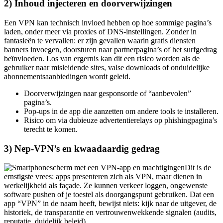
Een VPN kan technisch invloed hebben op hoe sommige pagina’s
laden, onder meer via proxies of DNS-instellingen. Zonder in
fantasieën te vervallen: er zijn gevallen waarin gratis diensten
banners invoegen, doorsturen naar partnerpagina’s of het surfgedrag
beïnvloeden. Los van ergernis kan dit een risico worden als de
gebruiker naar misleidende sites, valse downloads of onduidelijke
abonnementsaanbiedingen wordt geleid.
Doorverwijzingen naar gesponsorde of “aanbevolen”
pagina’s.
Pop-ups in de app die aanzetten om andere tools te installeren.
Risico om via dubieuze advertentierelays op phishingpagina’s
terecht te komen.
3) Nep-VPN’s en kwaadaardig gedrag
Dit is de
ernstigste vrees: apps presenteren zich als VPN, maar dienen in
werkelijkheid als façade. Ze kunnen verkeer loggen, ongewenste
software pushen of je toestel als doorgangspunt gebruiken. Dat een
app “VPN” in de naam heeft, bewijst niets: kijk naar de uitgever, de
historiek, de transparantie en vertrouwenwekkende signalen (audits,
reputatie, duidelijk beleid).