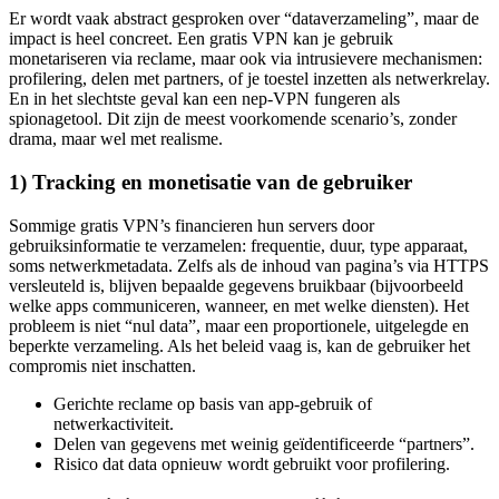
impact is heel concreet. Een gratis VPN kan je gebruik
monetariseren via reclame, maar ook via intrusievere mechanismen:
profilering, delen met partners, of je toestel inzetten als netwerkrelay.
En in het slechtste geval kan een nep-VPN fungeren als
spionagetool. Dit zijn de meest voorkomende scenario’s, zonder
drama, maar wel met realisme.
1) Tracking en monetisatie van de gebruiker
Sommige gratis VPN’s financieren hun servers door
gebruiksinformatie te verzamelen: frequentie, duur, type apparaat,
soms netwerkmetadata. Zelfs als de inhoud van pagina’s via HTTPS
versleuteld is, blijven bepaalde gegevens bruikbaar (bijvoorbeeld
welke apps communiceren, wanneer, en met welke diensten). Het
probleem is niet “nul data”, maar een proportionele, uitgelegde en
beperkte verzameling. Als het beleid vaag is, kan de gebruiker het
compromis niet inschatten.
Gerichte reclame op basis van app-gebruik of
netwerkactiviteit.
Delen van gegevens met weinig geïdentificeerde “partners”.
Risico dat data opnieuw wordt gebruikt voor profilering.
2) Inhoud injecteren en doorverwijzingen