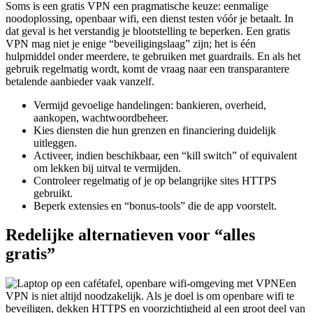
noodoplossing, openbaar wifi, een dienst testen vóór je betaalt. In
dat geval is het verstandig je blootstelling te beperken. Een gratis
VPN mag niet je enige “beveiligingslaag” zijn; het is één
hulpmiddel onder meerdere, te gebruiken met guardrails. En als het
gebruik regelmatig wordt, komt de vraag naar een transparantere
betalende aanbieder vaak vanzelf.
Vermijd gevoelige handelingen: bankieren, overheid,
aankopen, wachtwoordbeheer.
Kies diensten die hun grenzen en financiering duidelijk
uitleggen.
Activeer, indien beschikbaar, een “kill switch” of equivalent
om lekken bij uitval te vermijden.
Controleer regelmatig of je op belangrijke sites HTTPS
gebruikt.
Beperk extensies en “bonus-tools” die de app voorstelt.
Redelijke alternatieven voor “alles
gratis”
Een
VPN is niet altijd noodzakelijk. Als je doel is om openbare wifi te
beveiligen, dekken HTTPS en voorzichtigheid al een groot deel van
de risico’s. Als je doel is om tracking te verminderen, zijn privacy-