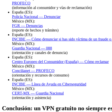
PROFECO
(información al consumidor y vías de reclamación)
España (ES):
Policía Nacional — Denunciar
México (MX):
FGR — Denuncias
(reporte de hechos y trámites)
España (ES):
INCIBE — Cómo denunciar si has sido víctima de un fraude o 
México (MX):
Guardia Nacional — 088
(orientación y canales de denuncia)
España (ES):
Centro Europeo del Consumidor (España) — Cómo reclamar
México (MX):
Concilianet — PROFECO
(orientación y recursos de consumo)
España (ES):
INCIBE — Línea de Ayuda en Ciberseguridad
México (MX):
CERT-MX — Guardia Nacional
(orientación y asistencia)
Conclusión: un VPN gratuito no siempre es 