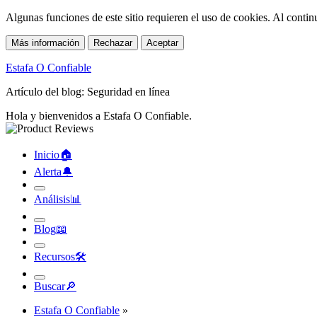
Algunas funciones de este sitio requieren el uso de cookies. Al conti
Más información
Rechazar
Aceptar
Estafa O Confiable
Artículo del blog: Seguridad en línea
Hola y bienvenidos a Estafa O Confiable.
Inicio
🏠︎
Alerta
🔔︎
Análisis
📊︎
Blog
📖︎
Recursos
🛠︎
Buscar
🔎︎
Estafa O Confiable
»