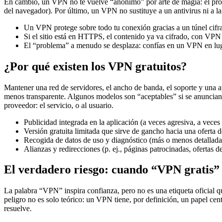
En cambio, un VPN no te vuelve “anónimo” por arte de magia: el provee
del navegador). Por último, un VPN no sustituye a un antivirus ni a la 
Un VPN protege sobre todo tu conexión gracias a un túnel cifra
Si el sitio está en HTTPS, el contenido ya va cifrado, con VPN 
El “problema” a menudo se desplaza: confías en un VPN en luga
¿Por qué existen los VPN gratuitos?
Mantener una red de servidores, el ancho de banda, el soporte y una a
menos transparente. Algunos modelos son “aceptables” si se anuncian 
proveedor: el servicio, o al usuario.
Publicidad integrada en la aplicación (a veces agresiva, a vece
Versión gratuita limitada que sirve de gancho hacia una oferta 
Recogida de datos de uso y diagnóstico (más o menos detallada 
Alianzas y redirecciones (p. ej., páginas patrocinadas, ofertas d
El verdadero riesgo: cuando “VPN gratis” 
La palabra “VPN” inspira confianza, pero no es una etiqueta oficial qu
peligro no es solo teórico: un VPN tiene, por definición, un papel cen
resuelve.