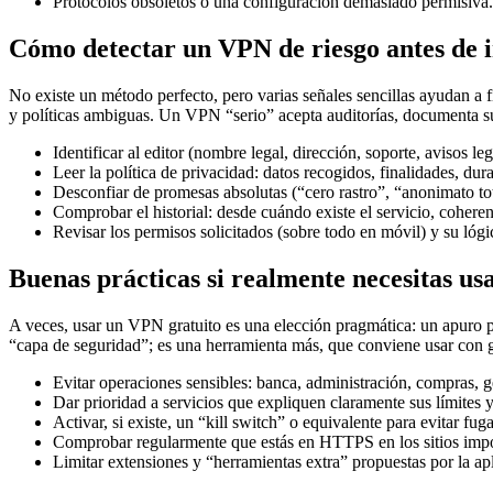
Protocolos obsoletos o una configuración demasiado permisiva.
Cómo detectar un VPN de riesgo antes de i
No existe un método perfecto, pero varias señales sencillas ayudan a fi
y políticas ambiguas. Un VPN “serio” acepta auditorías, documenta s
Identificar al editor (nombre legal, dirección, soporte, avisos leg
Leer la política de privacidad: datos recogidos, finalidades, dur
Desconfiar de promesas absolutas (“cero rastro”, “anonimato tot
Comprobar el historial: desde cuándo existe el servicio, coheren
Revisar los permisos solicitados (sobre todo en móvil) y su lógi
Buenas prácticas si realmente necesitas u
A veces, usar un VPN gratuito es una elección pragmática: un apuro pu
“capa de seguridad”; es una herramienta más, que conviene usar con g
Evitar operaciones sensibles: banca, administración, compras, g
Dar prioridad a servicios que expliquen claramente sus límites y
Activar, si existe, un “kill switch” o equivalente para evitar fug
Comprobar regularmente que estás en HTTPS en los sitios impo
Limitar extensiones y “herramientas extra” propuestas por la ap