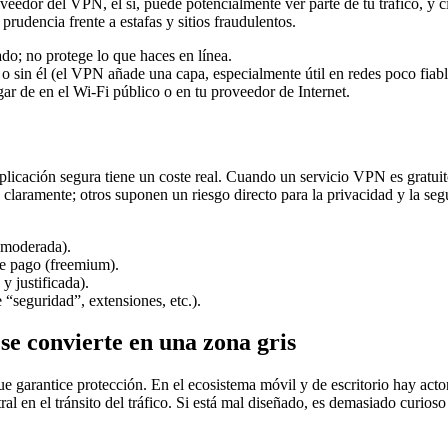
dor del VPN, él sí, puede potencialmente ver parte de tu tráfico, y cie
prudencia frente a estafas y sitios fraudulentos.
do; no protege lo que haces en línea.
o sin él (el VPN añade una capa, especialmente útil en redes poco fiabl
r de en el Wi-Fi público o en tu proveedor de Internet.
plicación segura tiene un coste real. Cuando un servicio VPN es gratuit
claramente; otros suponen un riesgo directo para la privacidad y la se
s moderada).
de pago (freemium).
y justificada).
e “seguridad”, extensiones, etc.).
se convierte en una zona gris
e garantice protección. En el ecosistema móvil y de escritorio hay actor
tral en el tránsito del tráfico. Si está mal diseñado, es demasiado curi