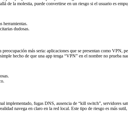
llá de la molestia, puede convertirse en un riesgo si el usuario es empu
as herramientas.
citarias dudosas.
a preocupación más seria: aplicaciones que se presentan como VPN, per
simple hecho de que una app tenga “VPN” en el nombre no prueba nada: ha
osas.
co.
 mal implementado, fugas DNS, ausencia de “kill switch”, servidores sat
ealidad navega en claro en la red local. Este tipo de riesgo es más suti