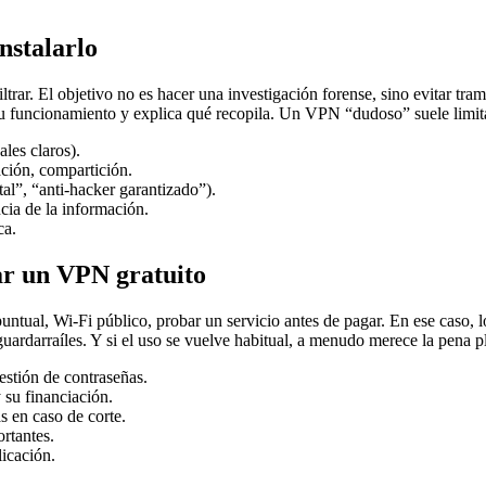
nstalarlo
ltrar. El objetivo no es hacer una investigación forense, sino evitar tra
u funcionamiento y explica qué recopila. Un VPN “dudoso” suele limita
ales claros).
ación, compartición.
al”, “anti-hacker garantizado”).
cia de la información.
ca.
sar un VPN gratuito
ntual, Wi-Fi público, probar un servicio antes de pagar. En ese caso, l
uardarraíles. Y si el uso se vuelve habitual, a menudo merece la pena 
estión de contraseñas.
 su financiación.
as en caso de corte.
rtantes.
licación.