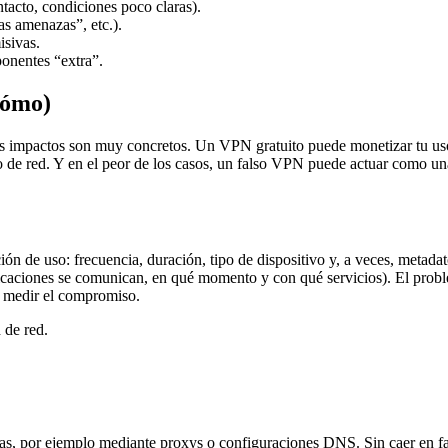
ontacto, condiciones poco claras).
as amenazas”, etc.).
isivas.
onentes “extra”.
cómo)
los impactos son muy concretos. Un VPN gratuito puede monetizar tu us
o de red. Y en el peor de los casos, un falso VPN puede actuar como una
n de uso: frecuencia, duración, tipo de dispositivo y, a veces, metada
caciones se comunican, en qué momento y con qué servicios). El proble
de medir el compromiso.
 de red.
, por ejemplo mediante proxys o configuraciones DNS. Sin caer en fanta