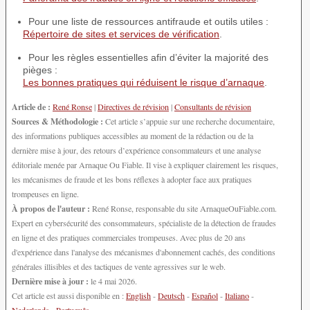
Pour une liste de ressources antifraude et outils utiles :
Répertoire de sites et services de vérification
.
Pour les règles essentielles afin d’éviter la majorité des
pièges :
Les bonnes pratiques qui réduisent le risque d’arnaque
.
Article de :
René Ronse
|
Directives de révision
|
Consultants de révision
Sources & Méthodologie :
Cet article s’appuie sur une recherche documentaire,
des informations publiques accessibles au moment de la rédaction ou de la
dernière mise à jour, des retours d’expérience consommateurs et une analyse
éditoriale menée par Arnaque Ou Fiable. Il vise à expliquer clairement les risques,
les mécanismes de fraude et les bons réflexes à adopter face aux pratiques
trompeuses en ligne.
À propos de l'auteur :
René Ronse, responsable du site ArnaqueOuFiable.com.
Expert en cybersécurité des consommateurs, spécialiste de la détection de fraudes
en ligne et des pratiques commerciales trompeuses. Avec plus de 20 ans
d'expérience dans l'analyse des mécanismes d'abonnement cachés, des conditions
générales illisibles et des tactiques de vente agressives sur le web.
Dernière mise à jour :
le 4 mai 2026.
Cet article est aussi disponible en :
English
-
Deutsch
-
Español
-
Italiano
-