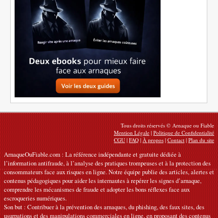
Tous droits réservés © Arnaque ou Fiable
Mention Légale
|
Politique de Confidentialité
CGU
|
FAQ
|
À propos
|
Contact
|
Plan du site
ArnaqueOuFiable.com : La référence indépendante et gratuite dédiée à
l’information antifraude, à l’analyse des pratiques trompeuses et à la protection des
consommateurs face aux risques en ligne. Notre équipe publie des articles, alertes et
contenus pédagogiques pour aider les internautes à repérer les signes d’arnaque,
comprendre les mécanismes de fraude et adopter les bons réflexes face aux
escroqueries numériques.
Son but : Contribuer à la prévention des arnaques, du phishing, des faux sites, des
usurpations et des manipulations commerciales en ligne, en proposant des contenus