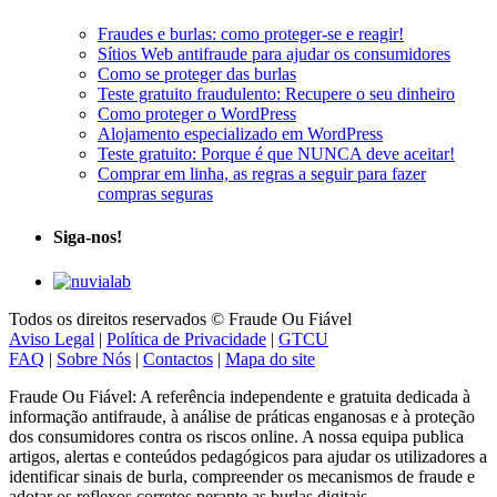
Fraudes e burlas: como proteger-se e reagir!
Sítios Web antifraude para ajudar os consumidores
Como se proteger das burlas
Teste gratuito fraudulento: Recupere o seu dinheiro
Como proteger o WordPress
Alojamento especializado em WordPress
Teste gratuito: Porque é que NUNCA deve aceitar!
Comprar em linha, as regras a seguir para fazer
compras seguras
Siga-nos!
Todos os direitos reservados © Fraude Ou Fiável
Aviso Legal
|
Política de Privacidade
|
GTCU
FAQ
|
Sobre Nós
|
Contactos
|
Mapa do site
Fraude Ou Fiável: A referência independente e gratuita dedicada à
informação antifraude, à análise de práticas enganosas e à proteção
dos consumidores contra os riscos online. A nossa equipa publica
artigos, alertas e conteúdos pedagógicos para ajudar os utilizadores a
identificar sinais de burla, compreender os mecanismos de fraude e
adotar os reflexos corretos perante as burlas digitais.