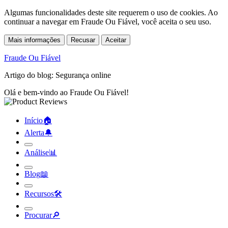
Algumas funcionalidades deste site requerem o uso de cookies. Ao
continuar a navegar em Fraude Ou Fiável, você aceita o seu uso.
Mais informações
Recusar
Aceitar
Fraude Ou Fiável
Artigo do blog: Segurança online
Olá e bem-vindo ao Fraude Ou Fiável!
Início
🏠︎
Alerta
🔔︎
Análise
📊︎
Blog
📖︎
Recursos
🛠︎
Procurar
🔎︎