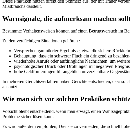
Diese Praktiken nutzen direkt den Schmerz aus, der mit Trauer verbu
Missbrauchs darstellt.
Warnsignale, die aufmerksam machen soll
Bestimmte Verhaltensweisen können auf einen Betrugsversuch im Bere
Zu den verdächtigen Situationen gehören :
Versprechen garantierter Ergebnisse, etwa die sichere Rückkeh
Behauptung, dass ein schwerer Fluch ein dringend zu bezahlende
wiederholte Anrufe oder aufdringliche Nachrichten, um weitere
psychologischer Druck oder Drohungen mit negativen Ereignis
hohe Geldforderungen für angeblich unverzichtbare Gegenständ
In mehreren Gerichtsverfahren haben Gerichte entschieden, dass sol
ausnutzt.
Wie man sich vor solchen Praktiken schütz
Vorsicht bleibt entscheidend, wenn man erwägt, einen Wahrsagepraktike
Probleme sicher lösen kann.
Es wird außerdem empfohlen, Dienste zu vermeiden, die schnell hohe