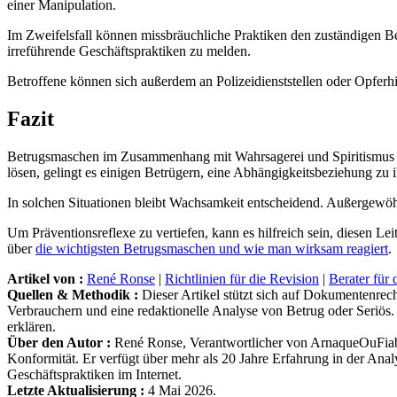
einer Manipulation.
Im Zweifelsfall können missbräuchliche Praktiken den zuständigen 
irreführende Geschäftspraktiken zu melden.
Betroffene können sich außerdem an Polizeidienststellen oder Opferh
Fazit
Betrugsmaschen im Zusammenhang mit Wahrsagerei und Spiritismus beru
lösen, gelingt es einigen Betrügern, eine Abhängigkeitsbeziehung zu
In solchen Situationen bleibt Wachsamkeit entscheidend. Außergewöhn
Um Präventionsreflexe zu vertiefen, kann es hilfreich sein, diesen Leit
über
die wichtigsten Betrugsmaschen und wie man wirksam reagiert
.
Artikel von :
René Ronse
|
Richtlinien für die Revision
|
Berater für 
Quellen & Methodik :
Dieser Artikel stützt sich auf Dokumentenrech
Verbrauchern und eine redaktionelle Analyse von Betrug oder Seriös. 
erklären.
Über den Autor :
René Ronse, Verantwortlicher von ArnaqueOuFiable
Konformität. Er verfügt über mehr als 20 Jahre Erfahrung in der An
Geschäftspraktiken im Internet.
Letzte Aktualisierung :
4 Mai 2026.