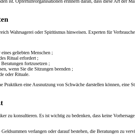
nden ist. Opferhilfeorganisationen erinnern daran, dass diese Art der
ten
ich Wahrsagerei oder Spiritismus hinweisen. Experten für Verbrauche
r eines geliebten Menschen ;
s Ritual erfordert ;
 Beratungen fortzusetzen ;
sen, wenn Sie die Sitzungen beenden ;
e oder Rituale.
che Praktiken eine Ausnutzung von Schwäche darstellen können, eine St
t
r zu konsultieren. Es ist wichtig zu bedenken, dass keine Vorhersage g
 Geldsummen verlangen oder darauf bestehen, die Beratungen zu vervie