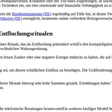
Arbeitsplatzverlust, Krankheit oder der Tod eines Angehörigen. In so
Techniken ein, um eine emotionale und finanzielle Abhängigkeit zu sc
eist die
Bundesnetzagentur (DE)
regelmäßig auf Fälle hin, in denen Ve
olizeien (DE)
ermöglicht, bestimmte online verbreitete Betrugsversuch
Entfluchungsritualen
Zu den kostspieligste
 gewöhnlichen Wahrsagesitzung.
n bösen Zauber oder eine negative Energie entdeckt zu haben, die auf 
dig sei, um diesen schädlichen Einfluss zu beseitigen. Die Geldforderu
ehrere Monate hinweg sehr hohe Summen gezahlt. Ermittlungen haben V
on.
Ein weiteres häufiges Modell b