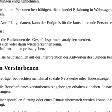
ratungen entgegennehmen.
kturen Personen beschäftigen, die keinerlei Erfahrung in Wahrsagere
en.
ruf lange dauert, kann der Endpreis für die konsultierende Person s
n :
die Reaktionen des Gesprächspartners analysiert werden.
s sich jeder darin wiedererkennen kann.
e Informationen preiszugeben.
sie hauptsächlich auf der Interpretation der Antworten des Kunden be
on Verstorbenen
Betrüger beobachten manchmal soziale Netzwerke oder Todesanzeigen, u
elle Botschaft eines verstorbenen Angehörigen erhalten zu haben. Je na
langen.
ner speziellen Sitzung oder eines Rituals übermittelt werden könne, da
ngt.