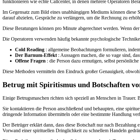
funktionieren wie echte Callcenter, in denen mehrere Operatoren Be
Im Gegensatz zum Bild eines unabhängigen Mediums können diese Stru
darauf abzielen, Gespräche zu verlängern, um die Rechnung zu erhöh
Diese Beratungen können pro Minute abgerechnet werden. Wenn der An
Die Operatoren verwenden häufig bekannte psychologische Technike
Cold Reading
: allgemeine Beobachtungen formulieren, indem 
Der Barnum-Effekt
: Aussagen machen, die so vage sind, das
Offene Fragen
: die Person dazu ermutigen, selbst persönlich
Diese Methoden vermitteln den Eindruck großer Genauigkeit, obwohl 
Betrug mit Spiritismus und Botschaften v
Einige Betrugsmaschen richten sich speziell an Menschen in Trauer. 
Sie kontaktieren die Person anschließend und behaupten, eine spiritu
dringende Information übermitteln oder eine bestimmte Handlung ver
Der Betrüger erklärt dann, dass diese Botschaft nur nach Bezahlung ei
Vorwand einer spirituellen Dringlichkeit zu schnellem Handeln gedrä