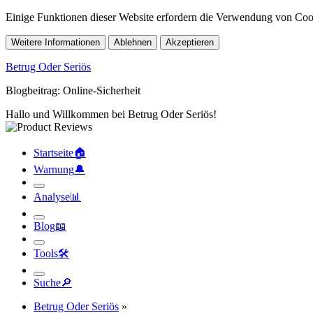
Einige Funktionen dieser Website erfordern die Verwendung von Cook
Weitere Informationen
Ablehnen
Akzeptieren
Betrug Oder Seriös
Blogbeitrag: Online-Sicherheit
Hallo und Willkommen bei Betrug Oder Seriös!
Startseite
🏠︎
Warnung
🔔︎
Analyse
📊︎
Blog
📖︎
Tools
🛠︎
Suche
🔎︎
Betrug Oder Seriös
»