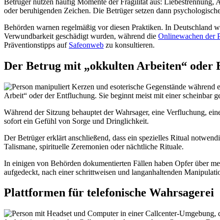
Betrüger nutzen häufig Momente der Fragilität aus: Liebestrennung, 
oder beruhigenden Zeichen. Die Betrüger setzen dann psychologische 
Behörden warnen regelmäßig vor diesen Praktiken. In Deutschland w
Verwundbarkeit geschädigt wurden, während die
Onlinewachen der P
Präventionstipps auf
Safeonweb
zu konsultieren.
Der Betrug mit „okkulten Arbeiten“ oder 
Arbeit“ oder der Entfluchung. Sie beginnt meist mit einer scheinbar
Während der Sitzung behauptet der Wahrsager, eine Verfluchung, eine
sofort ein Gefühl von Sorge und Dringlichkeit.
Der Betrüger erklärt anschließend, dass ein spezielles Ritual notwen
Talismane, spirituelle Zeremonien oder nächtliche Rituale.
In einigen von Behörden dokumentierten Fällen haben Opfer über m
aufgedeckt, nach einer schrittweisen und langanhaltenden Manipulati
Plattformen für telefonische Wahrsagerei