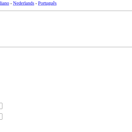
aliano
-
Nederlands
-
Português