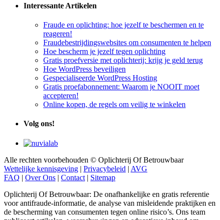
Interessante Artikelen
Fraude en oplichting: hoe jezelf te beschermen en te
reageren!
Fraudebestrijdingswebsites om consumenten te helpen
Hoe bescherm je jezelf tegen oplichting
Gratis proefversie met oplichterij: krijg je geld terug
Hoe WordPress beveiligen
Gespecialiseerde WordPress Hosting
Gratis proefabonnement: Waarom je NOOIT moet
accepteren!
Online kopen, de regels om veilig te winkelen
Volg ons!
Alle rechten voorbehouden © Oplichterij Of Betrouwbaar
Wettelijke kennisgeving
|
Privacybeleid
|
AVG
FAQ
|
Over Ons
|
Contact
|
Sitemap
Oplichterij Of Betrouwbaar: De onafhankelijke en gratis referentie
voor antifraude-informatie, de analyse van misleidende praktijken en
de bescherming van consumenten tegen online risico’s. Ons team