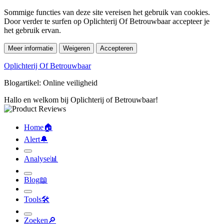
Sommige functies van deze site vereisen het gebruik van cookies.
Door verder te surfen op Oplichterij Of Betrouwbaar accepteer je
het gebruik ervan.
Meer informatie
Weigeren
Accepteren
Oplichterij Of Betrouwbaar
Blogartikel: Online veiligheid
Hallo en welkom bij Oplichterij of Betrouwbaar!
Home
🏠︎
Alert
🔔︎
Analyse
📊︎
Blog
📖︎
Tools
🛠︎
Zoeken
🔎︎