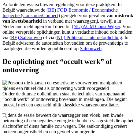
Autoriteiten waarschuwen regelmatig voor deze praktijken. In
België waarschuwt de
(BE) FOD Economie / Economische
Inspectie (ConsumerConnect)
geregeld voor gevallen van
misbruik
van kwetsbaarheid
in verband met waarzeggerij, terwijl u in
Nederland meldingen kunt doen bij
(NL) ACM ConsuWijzer
. Voor
online verspreide oplichtingen kunt u verdachte inhoud ook melden
via
(BE) Safeonweb
of via
(NL) Politie.nl – internetoplichting
. In
België adviseren de autoriteiten bovendien om de preventietips te
raadplegen die worden gepubliceerd op
Safeonweb
.
De oplichting met “occult werk” of
onttovering
Onder de duurste oplichtingen staat de techniek van zogenaamd
“occult werk” of onttovering bovenaan in meldingen. Die begint
meestal met een ogenschijnlijk klassieke waarzegconsultatie.
Tijdens de sessie beweert de waarzegger een vloek, een kwade
betovering of een negatieve energie te hebben vastgesteld die op het
slachtoffer of diens familie zou wegen. Die aankondiging creëert
meteen ongerustheid en een gevoel van urgentie.