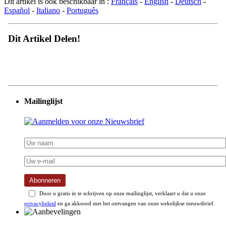
Dit artikel is ook beschikbaar in :
Français
-
English
-
Deutsch
-
Español
-
Italiano
-
Português
Dit Artikel Delen!
Mailinglijst
Abonneren
Door u gratis in te schrijven op onze mailinglijst, verklaart u dat u onze
privacybeleid
en ga akkoord met het ontvangen van onze wekelijkse nieuwsbrief.