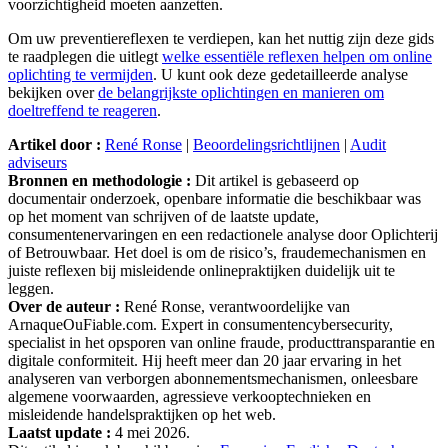
voorzichtigheid moeten aanzetten.
Om uw preventiereflexen te verdiepen, kan het nuttig zijn deze gids
te raadplegen die uitlegt
welke essentiële reflexen helpen om online
oplichting te vermijden
. U kunt ook deze gedetailleerde analyse
bekijken over
de belangrijkste oplichtingen en manieren om
doeltreffend te reageren
.
Artikel door :
René Ronse
|
Beoordelingsrichtlijnen
|
Audit
adviseurs
Bronnen en methodologie :
Dit artikel is gebaseerd op
documentair onderzoek, openbare informatie die beschikbaar was
op het moment van schrijven of de laatste update,
consumentenervaringen en een redactionele analyse door Oplichterij
of Betrouwbaar. Het doel is om de risico’s, fraudemechanismen en
juiste reflexen bij misleidende onlinepraktijken duidelijk uit te
leggen.
Over de auteur :
René Ronse, verantwoordelijke van
ArnaqueOuFiable.com. Expert in consumentencybersecurity,
specialist in het opsporen van online fraude, producttransparantie en
digitale conformiteit. Hij heeft meer dan 20 jaar ervaring in het
analyseren van verborgen abonnementsmechanismen, onleesbare
algemene voorwaarden, agressieve verkooptechnieken en
misleidende handelspraktijken op het web.
Laatst update :
4 mei 2026.