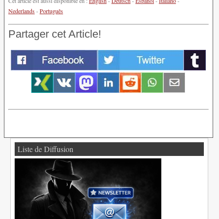
Cet article est aussi disponible en :
English
-
Deutsch
-
Español
-
Italiano
-
Nederlands
-
Português
Partager cet Article!
Liste de Diffusion