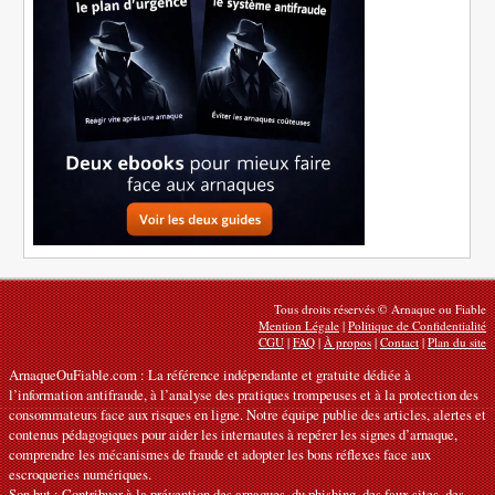
Tous droits réservés © Arnaque ou Fiable
Mention Légale
|
Politique de Confidentialité
CGU
|
FAQ
|
À propos
|
Contact
|
Plan du site
ArnaqueOuFiable.com : La référence indépendante et gratuite dédiée à
l’information antifraude, à l’analyse des pratiques trompeuses et à la protection des
consommateurs face aux risques en ligne. Notre équipe publie des articles, alertes et
contenus pédagogiques pour aider les internautes à repérer les signes d’arnaque,
comprendre les mécanismes de fraude et adopter les bons réflexes face aux
escroqueries numériques.
Son but : Contribuer à la prévention des arnaques, du phishing, des faux sites, des