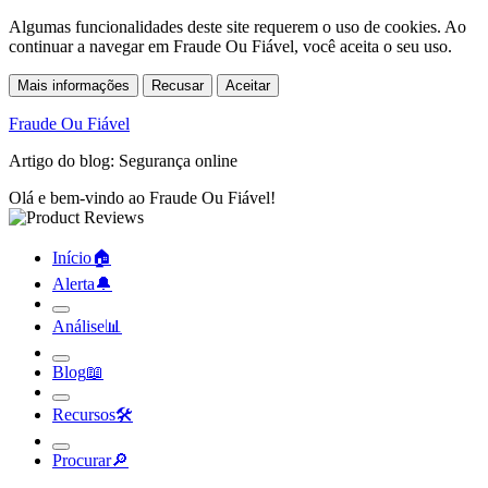
Algumas funcionalidades deste site requerem o uso de cookies. Ao
continuar a navegar em Fraude Ou Fiável, você aceita o seu uso.
Mais informações
Recusar
Aceitar
Fraude Ou Fiável
Artigo do blog: Segurança online
Olá e bem-vindo ao Fraude Ou Fiável!
Início
🏠︎
Alerta
🔔︎
Análise
📊︎
Blog
📖︎
Recursos
🛠︎
Procurar
🔎︎