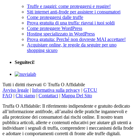
Truffe e raggiri: come proteggersi e reagire!
Siti internet anti-frode per assistere i consumatori
Come proteggersi dalle truffe
Prova gratuita di una truffa: riavrai i tuoi soldi
Come proteggere WordPress
Hosting specializzato in WordPress
Prova gratuita: Perché non dovreste MAI accettare!
Acquistare online, le regole da seguire per uno
shopping sicuro
Seguiteci!
Tutti i diritti riservati © Truffa O Affidabile
Avviso legale
|
Informativa sulla privacy
|
GTCU
FAQ
|
Chi siamo
|
Contattaci
|
Mappa Del Sito
Truffa O Affidabile: Il riferimento indipendente e gratuito dedicato
all’informazione antifrode, all’analisi delle pratiche ingannevoli e
alla protezione dei consumatori dai rischi online. Il nostro team
pubblica articoli, allerte e contenuti educativi per aiutare gli utenti a
individuare i segnali di truffa, comprendere i meccanismi della frode
e adottare i comportamenti corretti di fronte alle truffe digitali.