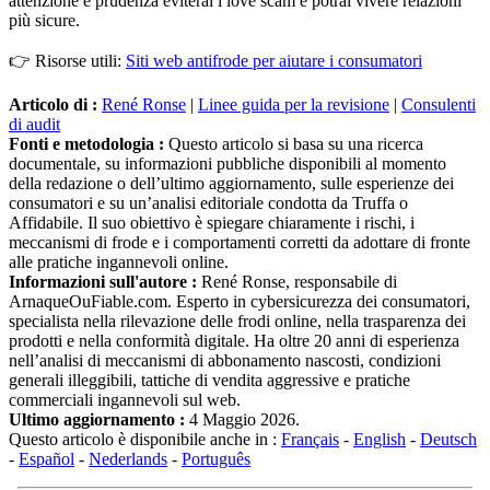
attenzione e prudenza eviterai i love scam e potrai vivere relazioni
più sicure.
👉 Risorse utili:
Siti web antifrode per aiutare i consumatori
Articolo di :
René Ronse
|
Linee guida per la revisione
|
Consulenti
di audit
Fonti e metodologia :
Questo articolo si basa su una ricerca
documentale, su informazioni pubbliche disponibili al momento
della redazione o dell’ultimo aggiornamento, sulle esperienze dei
consumatori e su un’analisi editoriale condotta da Truffa o
Affidabile. Il suo obiettivo è spiegare chiaramente i rischi, i
meccanismi di frode e i comportamenti corretti da adottare di fronte
alle pratiche ingannevoli online.
Informazioni sull'autore :
René Ronse, responsabile di
ArnaqueOuFiable.com. Esperto in cybersicurezza dei consumatori,
specialista nella rilevazione delle frodi online, nella trasparenza dei
prodotti e nella conformità digitale. Ha oltre 20 anni di esperienza
nell’analisi di meccanismi di abbonamento nascosti, condizioni
generali illeggibili, tattiche di vendita aggressive e pratiche
commerciali ingannevoli sul web.
Ultimo aggiornamento :
4 Maggio 2026.
Questo articolo è disponibile anche in :
Français
-
English
-
Deutsch
-
Español
-
Nederlands
-
Português