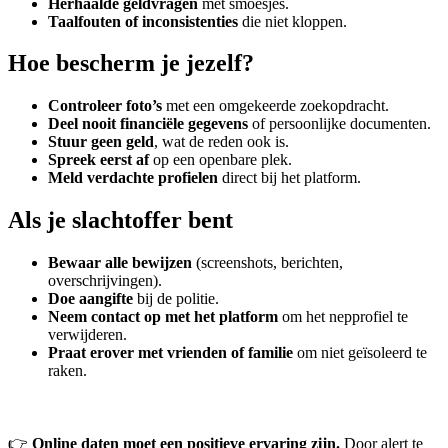
Herhaalde geldvragen
met smoesjes.
Taalfouten of inconsistenties
die niet kloppen.
Hoe bescherm je jezelf?
Controleer foto’s
met een omgekeerde zoekopdracht.
Deel nooit financiële gegevens
of persoonlijke documenten.
Stuur geen geld
, wat de reden ook is.
Spreek eerst af
op een openbare plek.
Meld verdachte profielen
direct bij het platform.
Als je slachtoffer bent
Bewaar alle bewijzen
(screenshots, berichten,
overschrijvingen).
Doe aangifte
bij de politie.
Neem contact op met het platform
om het nepprofiel te
verwijderen.
Praat erover met vrienden of familie
om niet geïsoleerd te
raken.
👉
Online daten moet een positieve ervaring zijn.
Door alert te