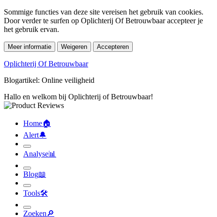
Sommige functies van deze site vereisen het gebruik van cookies.
Door verder te surfen op Oplichterij Of Betrouwbaar accepteer je
het gebruik ervan.
Meer informatie
Weigeren
Accepteren
Oplichterij Of Betrouwbaar
Blogartikel: Online veiligheid
Hallo en welkom bij Oplichterij of Betrouwbaar!
Home
🏠︎
Alert
🔔︎
Analyse
📊︎
Blog
📖︎
Tools
🛠︎
Zoeken
🔎︎