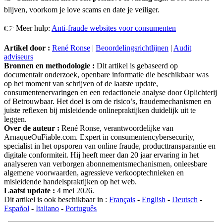
blijven, voorkom je love scams en date je veiliger.
👉 Meer hulp:
Anti-fraude websites voor consumenten
Artikel door :
René Ronse
|
Beoordelingsrichtlijnen
|
Audit
adviseurs
Bronnen en methodologie :
Dit artikel is gebaseerd op
documentair onderzoek, openbare informatie die beschikbaar was
op het moment van schrijven of de laatste update,
consumentenervaringen en een redactionele analyse door Oplichterij
of Betrouwbaar. Het doel is om de risico’s, fraudemechanismen en
juiste reflexen bij misleidende onlinepraktijken duidelijk uit te
leggen.
Over de auteur :
René Ronse, verantwoordelijke van
ArnaqueOuFiable.com. Expert in consumentencybersecurity,
specialist in het opsporen van online fraude, producttransparantie en
digitale conformiteit. Hij heeft meer dan 20 jaar ervaring in het
analyseren van verborgen abonnementsmechanismen, onleesbare
algemene voorwaarden, agressieve verkooptechnieken en
misleidende handelspraktijken op het web.
Laatst update :
4 mei 2026.
Dit artikel is ook beschikbaar in :
Français
-
English
-
Deutsch
-
Español
-
Italiano
-
Português