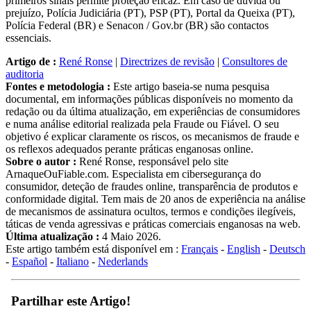
primeiros sinais permite proteção eficaz. Em caso de dúvida ou
prejuízo, Polícia Judiciária (PT), PSP (PT), Portal da Queixa (PT),
Polícia Federal (BR) e Senacon / Gov.br (BR) são contactos
essenciais.
Artigo de :
René Ronse
|
Directrizes de revisão
|
Consultores de
auditoria
Fontes e metodologia :
Este artigo baseia-se numa pesquisa
documental, em informações públicas disponíveis no momento da
redação ou da última atualização, em experiências de consumidores
e numa análise editorial realizada pela Fraude ou Fiável. O seu
objetivo é explicar claramente os riscos, os mecanismos de fraude e
os reflexos adequados perante práticas enganosas online.
Sobre o autor :
René Ronse, responsável pelo site
ArnaqueOuFiable.com. Especialista em cibersegurança do
consumidor, deteção de fraudes online, transparência de produtos e
conformidade digital. Tem mais de 20 anos de experiência na análise
de mecanismos de assinatura ocultos, termos e condições ilegíveis,
táticas de venda agressivas e práticas comerciais enganosas na web.
Última atualização :
4 Maio 2026.
Este artigo também está disponível em :
Français
-
English
-
Deutsch
-
Español
-
Italiano
-
Nederlands
Partilhar este Artigo!