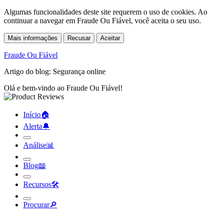
Algumas funcionalidades deste site requerem o uso de cookies. Ao
continuar a navegar em Fraude Ou Fiável, você aceita o seu uso.
Mais informações
Recusar
Aceitar
Fraude Ou Fiável
Artigo do blog: Segurança online
Olá e bem-vindo ao Fraude Ou Fiável!
Início
🏠︎
Alerta
🔔︎
Análise
📊︎
Blog
📖︎
Recursos
🛠︎
Procurar
🔎︎